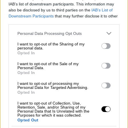
Προσθέστε το ΕΘΝΟΣ στη Google
IAB’s list of downstream participants. This information may
also be disclosed by us to third parties on the
IAB’s List of
Downstream Participants
that may further disclose it to other
Μετά τα 128 δισ., τα οποία σύμφωνα με την
third parties.
αντιπολίτευση
, εξανέμισε η κυβέρνηση του
Ρετζέπ Ταγίπ Ερντογάν
από την Κεντρική
Please note that this website/app uses one or more Google
Personal Data Processing Opt Outs
services and may gather and store information including but
Τράπεζα, μία νέα αναζήτηση βρίσκεται στο
not limited to your visit or usage behaviour. You may click to
I want to opt-out of the Sharing of my
επίκεντρο των καταγγελιών.
personal data.
grant or deny consent to Google and its third-party tags to
Opted In
use your data for below specified purposes in below Google
Σύμφωνα με ρεπορτάζ του Open, βουλευτής
consent section.
I want to opt-out of the Sale of my
της αξιωματικής αντιπολίτευσης, με
Personal Data.
Opted In
ερώτηση στην Βουλή, κατηγορώντας έμμεσα
τον πρόεδρο της
Τουρκίας
, εγκαλεί τον
I want to opt-out of processing my
Personal Data for Targeted Advertising.
υπουργό Οικονομικών να απαντήσει για την
Opted In
απώλεια 159 τόνων χρυσού από την
Κεντρική Τράπεζα της χώρας.
I want to opt-out of Collection, Use,
Retention, Sale, and/or Sharing of my
Personal Data that Is Unrelated with the
Purposes for which it was collected.
Opted Out