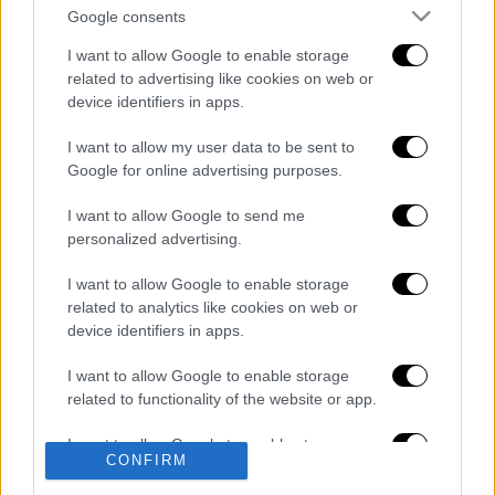
Google consents
I want to allow Google to enable storage
related to advertising like cookies on web or
device identifiers in apps.
I want to allow my user data to be sent to
Google for online advertising purposes.
I want to allow Google to send me
Διαβάστε ακόμη
personalized advertising.
O στρατηγός ήταν σχιζοφρενής, εμμονικός,
I want to allow Google to enable storage
πλησίαζε τα 75 όταν τον αντάμωσε η δόξα –
related to analytics like cookies on web or
Εκείνος που άλλαξε την πορεία της
Ιστορίας!
device identifiers in apps.
Ελισάβετ Κωνσταντινίδου στο ethnos.gr:
I want to allow Google to enable storage
«Κάθε πόλεμος είναι ένας εμφύλιος, όλοι
related to functionality of the website or app.
είμαστε αδέλφια»
I want to allow Google to enable storage
Στον εισαγγελέα ο ιδιοκτήτης του beach
CONFIRM
related to personalization.
bar για τον θάνατο του 4χρονου στην Πάρο -
Στο «μικροσκόπιο» ο ρόλος του