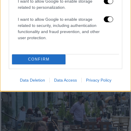
I want to allow Google to enable storage
related to personalization.
I want to allow Google to enable storage
related to security, including authentication
functionality and fraud prevention, and other
Market
|
22.11.2021 18:41
user protection.
Νέα αναβάθμιση Sonos με υποστήριξη
DTS Digital Surround
CONFIRM
H Sonos διευκολύνει ακόμη περισσότερο
την απόλαυση του αγαπημένου σας
περιεχομένου με εξαιρετικό ήχο
Data Deletion
Data Access
Privacy Policy