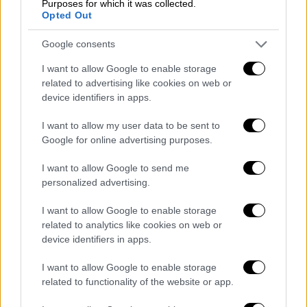
Purposes for which it was collected.
Opted Out
Google consents
Ελλάδα
|
25.11.2021 16:59
I want to allow Google to enable storage
App για τους σεισμούς δημιουργεί το
related to advertising like cookies on web or
device identifiers in apps.
Γεωδυναμικό Ινστιτούτο - Πώς θα
λειτουργεί
I want to allow my user data to be sent to
Google for online advertising purposes.
Νέες δυνατότητες πληροφόρησης για τους
σεισμούς φέρνει η εφαρμογή για κινητά που
I want to allow Google to send me
παρουσίασε το Γεωδυναμικό Ινστιτούτο
personalized advertising.
I want to allow Google to enable storage
related to analytics like cookies on web or
device identifiers in apps.
I want to allow Google to enable storage
related to functionality of the website or app.