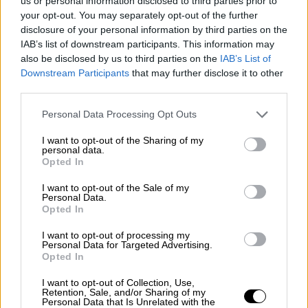
us or personal information disclosed to third parties prior to
your opt-out. You may separately opt-out of the further
Τεχνολογία
|
13.01.2022 06:01
disclosure of your personal information by third parties on the
Σχεδόν 5 ώρες της μέρας «ξοδέψαμε»
IAB’s list of downstream participants. This information may
also be disclosed by us to third parties on the
IAB’s List of
στην οθόνη του κινητού το 2021
Downstream Participants
that may further disclose it to other
Κάθε λεπτό οι καταναλωτές στον κόσμο
third parties.
«κατεβάζουν» περισσότερες από 435.000
Please note that this website/app uses one or more Google
Personal Data Processing Opt Outs
εφαρμογές
services and may gather and store information including but
not limited to your visit or usage behaviour. You may click to
I want to opt-out of the Sharing of my
personal data.
grant or deny consent to Google and its third-party tags to
Opted In
use your data for below specified purposes in below Google
consent section.
I want to opt-out of the Sale of my
Personal Data.
Opted In
I want to opt-out of processing my
Personal Data for Targeted Advertising.
Opted In
I want to opt-out of Collection, Use,
Retention, Sale, and/or Sharing of my
Personal Data that Is Unrelated with the