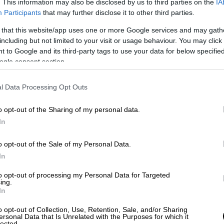
. This information may also be disclosed by us to third parties on the
IA
Participants
that may further disclose it to other third parties.
 that this website/app uses one or more Google services and may gath
Κόσμος
|
17.11.2022 23:28
including but not limited to your visit or usage behaviour. You may click 
 to Google and its third-party tags to use your data for below specifi
Κατασκοπεία στην COP27;
ogle consent section.
Ανησυχία για παγίδευση χιλιάδων
κινητών συμμετεχόντων στη
l Data Processing Opt Outs
διάσκεψη του ΟΗΕ για το Κλίμα
Η εφαρμογή έχει περισσότερες από
o opt-out of the Sharing of my personal data.
10.000 λήψεις στο Google Playstore,
In
αριθμός που ισοδυναμεί με σχεδόν
o opt-out of the Sale of my Personal Data.
έναν για κάθε τρεις εγγεγραμμένους
In
στη Διάσκεψη του ΟΗΕ για το Κλίμα
στο θέρετρο της Ερυθράς Θάλασσας
to opt-out of processing my Personal Data for Targeted
ing.
In
o opt-out of Collection, Use, Retention, Sale, and/or Sharing
Αθλητισμός
|
17.11.2022 23:25
ersonal Data that Is Unrelated with the Purposes for which it
lected.