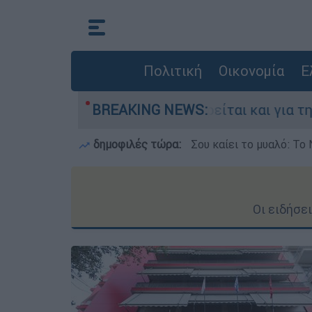
Πολιτική
Οικονομία
Ε
λλάδα - Κατηγορείται και για την εκτέλεση Ζαμ
BREAKING NEWS:
δημοφιλές τώρα:
Σου καίει το μυαλό: Το 
Οι ειδήσε