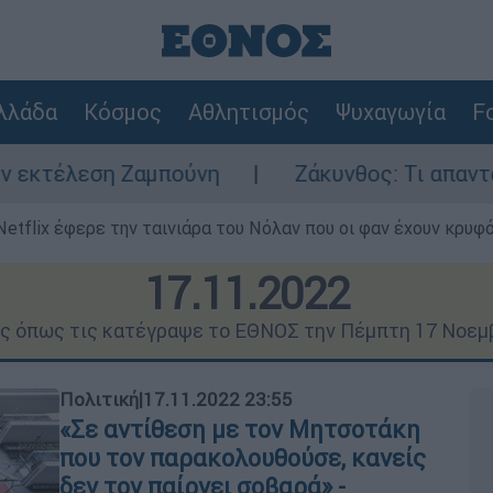
λλάδα
Κόσμος
Αθλητισμός
Ψυχαγωγία
Fo
πούνη
Ζάκυνθος: Τι απαντά η ΕΛΑΣ για το
Netflix έφερε την ταινιάρα του Νόλαν που οι φαν έχουν κρυφό
17.11.2022
ις όπως τις κατέγραψε το ΕΘΝΟΣ την Πέμπτη 17 Νοεμ
Πολιτική
|
17.11.2022 23:55
«Σε αντίθεση με τον Μητσοτάκη
που τον παρακολουθούσε, κανείς
δεν τον παίρνει σοβαρά» -