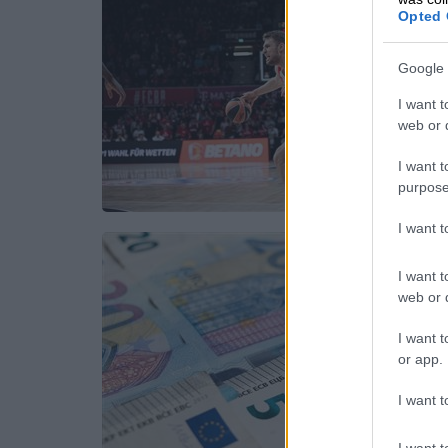
Opted 
Google 
I want t
web or d
I want t
purpose
I want 
I want t
web or d
I want t
or app.
I want t
I want t