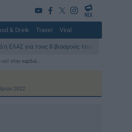
od & Drink
Travel
Viral
υς 8 βιασμούς τουριστριών - «Μόνο 3 περιστατικ
 νο1 στην καρδιά...
βρίου 2022