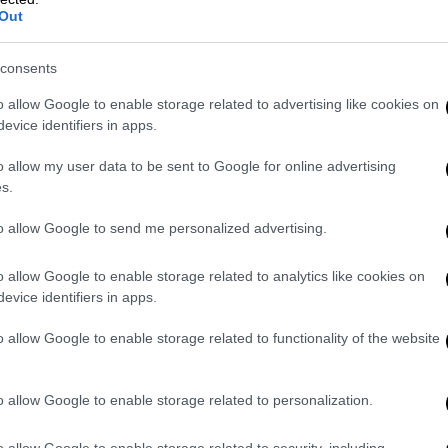
Euroleague: Πέρασε απ' το Μόναχο
Out
ο Ολυμπιακός με ασύλληπτο
Βεζένκοφ
consents
Ο Ολυμπιακός επικράτησε της
o allow Google to enable storage related to advertising like cookies on
Μπάγερν στο Μόναχο με τον
evice identifiers in apps.
Βεζένκοφ να κάνει τρομερά πράγματα
o allow my user data to be sent to Google for online advertising
s.
to allow Google to send me personalized advertising.
o allow Google to enable storage related to analytics like cookies on
evice identifiers in apps.
Οικονομία
|
17.11.2022 23:15
ΟΟΣΑ: Χαμηλή η συμβολή των
o allow Google to enable storage related to functionality of the website
πολυεθνικών στα φορολογικά
έσοδα της Ελλάδας
o allow Google to enable storage related to personalization.
Τι δείχνουν τα στοιχεία
o allow Google to enable storage related to security, including