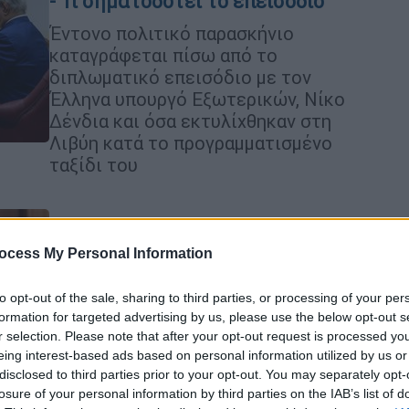
- Τι σηματοδοτεί το επεισόδιο
Έντονο πολιτικό παρασκήνιο
καταγράφεται πίσω από το
διπλωματικό επεισόδιο με τον
Έλληνα υπουργό Εξωτερικών, Νίκο
Δένδια και όσα εκτυλίχθηκαν στη
Λιβύη κατά το προγραμματισμένο
ταξίδι του
ocess My Personal Information
Πολιτική
|
17.11.2022 23:30
Σε εκδήλωση για τη λήξη της
to opt-out of the sale, sharing to third parties, or processing of your per
αντιπυρικής περιόδου ο Κυριάκος
formation for targeted advertising by us, please use the below opt-out s
r selection. Please note that after your opt-out request is processed y
Μητσοτάκης την Παρασκευή
eing interest-based ads based on personal information utilized by us or
Το πρόγραμμα του πρωθυπουργού
disclosed to third parties prior to your opt-out. You may separately opt-
losure of your personal information by third parties on the IAB’s list of