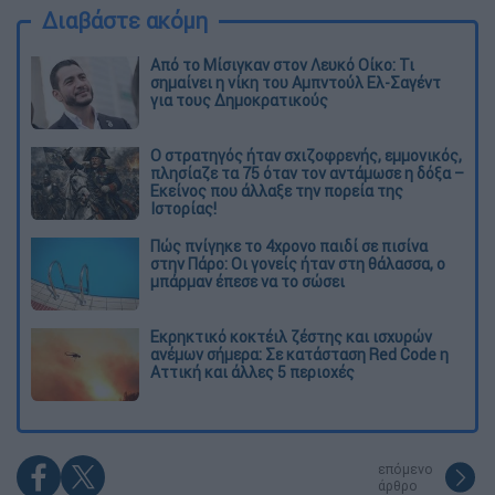
Διαβάστε ακόμη
Από το Μίσιγκαν στον Λευκό Οίκο: Τι
σημαίνει η νίκη του Αμπντούλ Ελ-Σαγέντ
για τους Δημοκρατικούς
O στρατηγός ήταν σχιζοφρενής, εμμονικός,
πλησίαζε τα 75 όταν τον αντάμωσε η δόξα –
Εκείνος που άλλαξε την πορεία της
Ιστορίας!
Πώς πνίγηκε το 4χρονο παιδί σε πισίνα
στην Πάρο: Οι γονείς ήταν στη θάλασσα, ο
μπάρμαν έπεσε να το σώσει
Εκρηκτικό κοκτέιλ ζέστης και ισχυρών
ανέμων σήμερα: Σε κατάσταση Red Code η
Αττική και άλλες 5 περιοχές
επόμενο
άρθρο