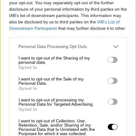
your opt-out. You may separately opt-out of the further
και οι μεγαλύτεροι σε ηλικία, διότι, όλοι
disclosure of your personal information by third parties on the
έχουν χαλαρώσει, και πολύ φοβάμαι, ότι
IAB’s list of downstream participants. This information may
also be disclosed by us to third parties on the
IAB’s List of
αυτό θα έχει αντίκτυπο και για την επόμενη
Downstream Participants
that may further disclose it to other
σεζόν» καταλήγει.
third parties.
Please note that this website/app uses one or more Google
Personal Data Processing Opt Outs
services and may gather and store information including but
not limited to your visit or usage behaviour. You may click to
I want to opt-out of the Sharing of my
personal data.
grant or deny consent to Google and its third-party tags to
Opted In
use your data for below specified purposes in below Google
consent section.
I want to opt-out of the Sale of my
Personal Data.
Opted In
I want to opt-out of processing my
Personal Data for Targeted Advertising.
Opted In
I want to opt-out of Collection, Use,
Retention, Sale, and/or Sharing of my
Personal Data that Is Unrelated with the
Purposes for which it was collected.