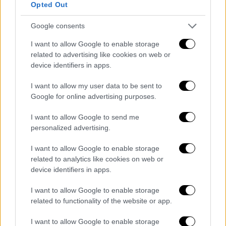
Opted Out
Google consents
ΕΛΛΑΔΑ
20.06.2020
07:21
I want to allow Google to enable storage
Το ethnos.gr στα κάμπινγκ της Ελλάδας: Η
related to advertising like cookies on web or
λύση για ασφαλείς διακοπές μέσα στην
device identifiers in apps.
πανδημία
I want to allow my user data to be sent to
Το ethnos.gr στα κάμπινγκ της Ελλάδας: Η
Google for online advertising purposes.
λύση για ασφαλείς διακοπές μέσα στην
πανδημία
I want to allow Google to send me
personalized advertising.
Πληρότητες στο 50%
I want to allow Google to enable storage
Διανύοντας την υψηλότερη σεζόν σ’ ότι
related to analytics like cookies on web or
device identifiers in apps.
αφορά τις διακοπές του κόσμου, οι
πληρότητες στα
κάμπινγκ πανελλαδικά δεν
I want to allow Google to enable storage
ξεπερνούν το 50%
. Επιπρόσθετα, υπάρχουν
related to functionality of the website or app.
ακυρώσεις από γκρουπ για το μήνα
I want to allow Google to enable storage
Σεπτέμβριο, αποφάσεις που επηρεάζονται