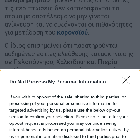
τις περιπτώσεις δεν καταγράφονται τα
άτομα με αποτέλεσμα να μην γίνεται
ανίχνευση και να αυξάνονται οι πιθανότητες
για μετάδοση του
κορονοϊού
.
Ο ίδιος επισημαίνει ότι παρατηρούνται
αυξημένες εστίες ελεύθερης κατασκήνωσης
σε Πελοπόννησο, Χαλκιδική και Πιερία
καθώς και σε κάποια νησιά. «Προτιμούν
κυρίως την ηπειρωτική Ελλάδα, γιατί στα
Do Not Process My Personal Information
νησιά αυξάνεται το κόστος της μετακίνησής
τους με τα πλοία» συμπληρώνει ο κ.
If you wish to opt-out of the sale, sharing to third parties, or
Δεληδημητρίου.
processing of your personal or sensitive information for
targeted advertising by us, please use the below opt-out
Επιπρόσθετα, επισημαίνει, ότι όλοι πρέπει
section to confirm your selection. Please note that after your
να είναι ιδιαίτερα προσεχτικοί και να τηρούν
opt-out request is processed you may continue seeing
interest-based ads based on personal information utilized by
τα πρωτόκολλα υγιεινής, κρατώντας τις
us or personal information disclosed to third parties prior to
απαραίτητες αποστάσεις κτλ., «και οι νέοι