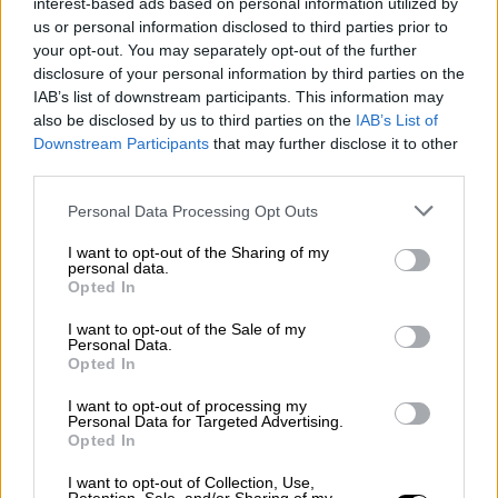
σύμφωνα με την Daily Mail
interest-based ads based on personal information utilized by
us or personal information disclosed to third parties prior to
Από την Πάρο μέχρι τη Ζάκυνθο, νέα έρευνα
your opt-out. You may separately opt-out of the further
δείχνει εκτόξευση του ενδιαφέροντος για
disclosure of your personal information by third parties on the
συγκεκριμένους ελληνικούς προορισμούς
IAB’s list of downstream participants. This information may
also be disclosed by us to third parties on the
IAB’s List of
Downstream Participants
that may further disclose it to other
third parties.
Please note that this website/app uses one or more Google
Personal Data Processing Opt Outs
services and may gather and store information including but
not limited to your visit or usage behaviour. You may click to
I want to opt-out of the Sharing of my
personal data.
grant or deny consent to Google and its third-party tags to
Opted In
use your data for below specified purposes in below Google
consent section.
I want to opt-out of the Sale of my
Personal Data.
Opted In
I want to opt-out of processing my
Personal Data for Targeted Advertising.
Opted In
I want to opt-out of Collection, Use,