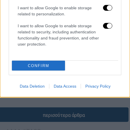
I want to allow Google to enable storage
related to personalization.
I want to allow Google to enable storage
related to security, including authentication
functionality and fraud prevention, and other
X-RAY
|
09.04.2025 06:00
user protection.
Οι «παπάτζες» για την πυρόσφαιρα στα
Τέμπη, η «πράσινη» Σδούκου στο
«γαλάζιο κάστρο» και ο Πύργος του
CONFIRM
Πειραιά
Η παρέλαση των γαλάζιων πρώην στο βιβλίο
Ντινόπουλου και το «λίφτινγκ» στο
Data Deletion
Data Access
Privacy Policy
επικοινωνιακό τιμ του Μαξίμου
περισσότερα άρθρα