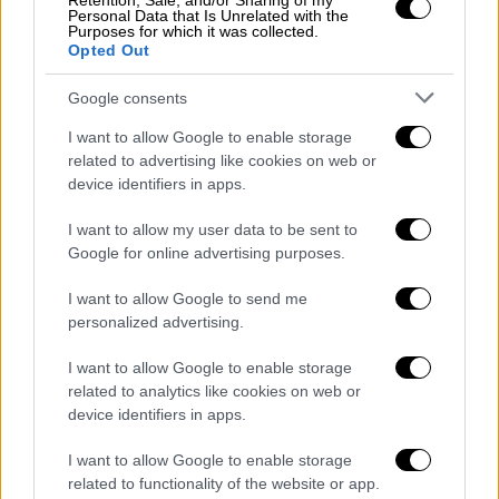
Retention, Sale, and/or Sharing of my
Οικονομία
|
30.05.2025 21:30
Personal Data that Is Unrelated with the
Τουρισμός: Ξένα γραφεία στήνουν
Purposes for which it was collected.
Opted Out
σκιώδη δίκτυα στην ελληνική αγορά -
Καταγγελία από τη FedHATTA
Google consents
Διαστάσεις «τσουνάμι» λαμβάνει το
I want to allow Google to enable storage
φαινόμενο της παράνομης δραστηριότητας
related to advertising like cookies on web or
τουριστικών γραφείων από τρίτες χώρες
device identifiers in apps.
στην ελληνική αγορά, σύμφωνα με τη
I want to allow my user data to be sent to
FedHATTA
Google for online advertising purposes.
I want to allow Google to send me
personalized advertising.
I want to allow Google to enable storage
related to analytics like cookies on web or
device identifiers in apps.
I want to allow Google to enable storage
related to functionality of the website or app.