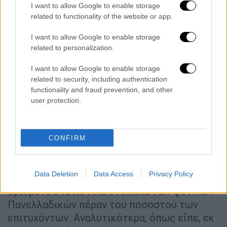
I want to allow Google to enable storage
related to functionality of the website or app.
I want to allow Google to enable storage
related to personalization.
I want to allow Google to enable storage
related to security, including authentication
functionality and fraud prevention, and other
user protection.
Κεραμέως: «Εισακτέοι το 77% των
υποψηφίων - Πτώση στις ιατρικές
CONFIRM
σχολές»
Μιλώντας σχετικά με τις
βάσεις 2020
η
Νίκη
Data Deletion
Data Access
Privacy Policy
Κεραμέως
έδωσε στη δημοσιότητα και
ορισμένα στατιστικά στοιχεία των φετινών
Πανελλαδικών πέραν του ποσοστού των
επιτυχόντων. Αναλυτικότερα, όπως είπε, εκ