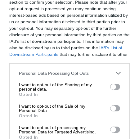
section to confirm your selection. Please note that after your
ΔΕΙΤΕ ΑΝΑΛΥΤΙΚΑ ΟΛΕΣ ΤΙΣ ΒΑΣΕΙΣ
opt-out request is processed you may continue seeing
ΒΑΣΕΙΣ -- ΕΠΙΛΟΓΗ ΕΠΑΛ-ΗΜΕΡΗΣΙΑ --
interest-based ads based on personal information utilized by
us or personal information disclosed to third parties prior to
ΠΑΝΕΛΛΑΔΙΚΕΣ 2020.pdf
your opt-out. You may separately opt-out of the further
disclosure of your personal information by third parties on the
ΒΑΣΕΙΣ -- ΕΠΙΛΟΓΗ ΕΠΑΛ-ΕΣΠΕΡΙΝΑ --
IAB’s list of downstream participants. This information may
ΠΑΝΕΛΛΑΔΙΚΕΣ 2020.pdf
also be disclosed by us to third parties on the
IAB’s List of
Downstream Participants
that may further disclose it to other
ΒΑΣΕΙΣ -- ΕΠΙΛΟΓΗ ΓΕΛ ΠΑΛΑΙΟ-ΗΜΕΡΗΣΙΑ
third parties.
-- ΠΑΝΕΛΛΑΔΙΚΕΣ 2020.pdf
Please note that this website/app uses one or more Google
Personal Data Processing Opt Outs
ΒΑΣΕΙΣ -- ΕΠΙΛΟΓΗ ΓΕΛ ΠΑΛΑΙΟ-ΕΣΠΕΡΙΝΑ -
services and may gather and store information including but
not limited to your visit or usage behaviour. You may click to
I want to opt-out of the Sharing of my
- ΠΑΝΕΛΛΑΔΙΚΕΣ 2020.pdf
personal data.
grant or deny consent to Google and its third-party tags to
Opted In
use your data for below specified purposes in below Google
ΒΑΣΕΙΣ -- ΕΠΙΛΟΓΗ ΓΕΛ ΝΕΟ-ΗΜΕΡΗΣΙΑ --
consent section.
I want to opt-out of the Sale of my
ΠΑΝΕΛΛΑΔΙΚΕΣ 2020.pdf
Personal Data.
Opted In
ΒΑΣΕΙΣ -- ΕΠΙΛΟΓΗ ΓΕΛ ΝΕΟ-ΕΣΠΕΡΙΝΑ --
I want to opt-out of processing my
ΠΑΝΕΛΛΑΔΙΚΕΣ 2020.pdf
Personal Data for Targeted Advertising.
Opted In