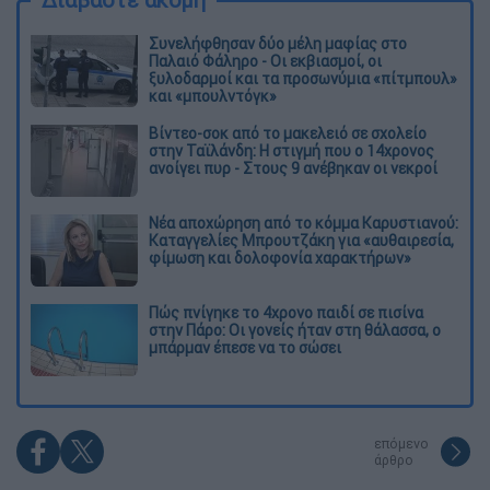
Συνελήφθησαν δύο μέλη μαφίας στο
Παλαιό Φάληρο - Οι εκβιασμοί, οι
ξυλοδαρμοί και τα προσωνύμια «πίτμπουλ»
και «μπουλντόγκ»
Βίντεο-σοκ από το μακελειό σε σχολείο
στην Ταϊλάνδη: Η στιγμή που ο 14χρονος
ανοίγει πυρ - Στους 9 ανέβηκαν οι νεκροί
Νέα αποχώρηση από το κόμμα Καρυστιανού:
Καταγγελίες Μπρουτζάκη για «αυθαιρεσία,
φίμωση και δολοφονία χαρακτήρων»
Πώς πνίγηκε το 4χρονο παιδί σε πισίνα
στην Πάρο: Οι γονείς ήταν στη θάλασσα, ο
μπάρμαν έπεσε να το σώσει
επόμενο
άρθρο