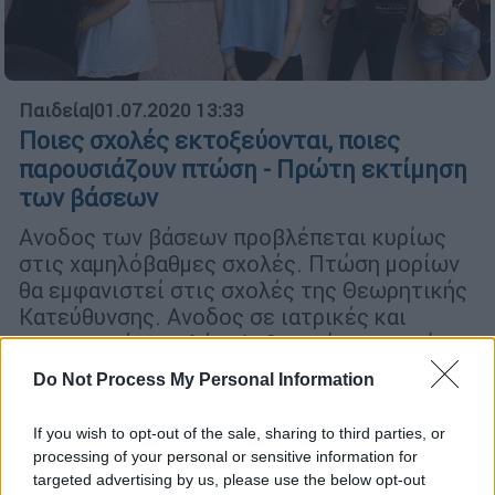
Παιδεία
|
01.07.2020 13:33
Ποιες σχολές εκτοξεύονται, ποιες
παρουσιάζουν πτώση - Πρώτη εκτίμηση
των βάσεων
Ανοδος των βάσεων προβλέπεται κυρίως
στις χαμηλόβαθμες σχολές. Πτώση μορίων
θα εμφανιστεί στις σχολές της Θεωρητικής
Κατεύθυνσης. Ανοδος σε ιατρικές και
οικονομικές σχολές. Αυξομειώσεις μορίων
στις νομικές.
Do Not Process My Personal Information
If you wish to opt-out of the sale, sharing to third parties, or
processing of your personal or sensitive information for
targeted advertising by us, please use the below opt-out