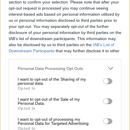
section to confirm your selection. Please note that after your
opt-out request is processed you may continue seeing
interest-based ads based on personal information utilized by
us or personal information disclosed to third parties prior to
your opt-out. You may separately opt-out of the further
disclosure of your personal information by third parties on the
IAB’s list of downstream participants. This information may
also be disclosed by us to third parties on the
IAB’s List of
Downstream Participants
that may further disclose it to other
third parties.
Please note that this website/app uses one or more Google
Παιδεία
|
11.02.2019 16:39
Personal Data Processing Opt Outs
services and may gather and store information including but
Κατανομή 150 θέσεων για πρόσληψη
not limited to your visit or usage behaviour. You may click to
I want to opt-out of the Sharing of my
μελών ΔΕΠ σε Πανεπιστήμια
personal data.
grant or deny consent to Google and its third-party tags to
Opted In
use your data for below specified purposes in below Google
Επίσης, θα γίνει και πλήρωση 28 θέσεων
consent section.
I want to opt-out of the Sale of my
μελών ΔΕΠ σε Ιατρικές Σχολές και Τμήματα
Personal Data.
Ιατρικής των Πανεπιστημίων
Opted In
ΑΛΛΑ #TAGS
I want to opt-out of processing my
Personal Data for Targeted Advertising.
βάσεις
πανεπιστήμια
Opted In