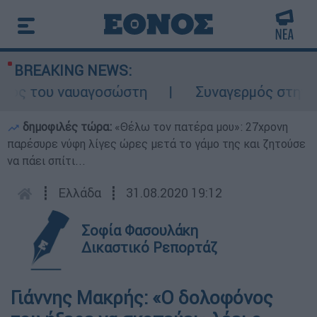
BREAKING NEWS:
λος του ναυαγοσώστη
Συναγερμός στην Κάρ
δημοφιλές τώρα:
«Θέλω τον πατέρα μου»: 27χρονη
παρέσυρε νύφη λίγες ώρες μετά το γάμο της και ζητούσε
να πάει σπίτι...
┋
Ελλάδα
┋
31.08.2020 19:12
Σοφία Φασουλάκη
Δικαστικό Ρεπορτάζ
Γιάννης Μακρής: «Ο δολοφόνος