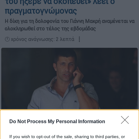
του ήξερε να σκοπεύει» λέει ο
πραγματογνώμονας
Η δίκη για τη δολοφονία του Γιάννη Μακρή αναμένεται να
ολοκληρωθεί στο τέλος της εβδομάδας
🕛 χρόνος ανάγνωσης: 2 λεπτά ┋
Ο Γιάννης Μακρής
Do Not Process My Personal Information
If you wish to opt-out of the sale, sharing to third parties, or
Προσθέστε το ΕΘΝΟΣ στη Google