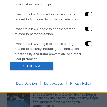
δικαστηρίου να διαβάζει έγγραφο της
device identifiers in apps.
Ιντερπόλ, σύμφωνα με το οποίο απελάθηκαν
διότι είχαν εγκληματική δραστηριότητα.
I want to allow Google to enable storage
related to functionality of the website or app.
Η δίκη για τη δολοφονία του επιχειρηματία,
Γιάννη Μακρή
, αναμένεται να ολοκληρωθεί
I want to allow Google to enable storage
related to personalization.
πιθανότατα μέσα στην εβδομάδα.
I want to allow Google to enable storage
Διαβάστε ακόμη
related to security, including authentication
functionality and fraud prevention, and other
O στρατηγός ήταν σχιζοφρενής, εμμονικός,
user protection.
πλησίαζε τα 75 όταν τον αντάμωσε η δόξα –
Εκείνος που άλλαξε την πορεία της
CONFIRM
Ιστορίας!
Ελισάβετ Κωνσταντινίδου στο ethnos.gr:
«Κάθε πόλεμος είναι ένας εμφύλιος, όλοι
είμαστε αδέλφια»
Data Deletion
Data Access
Privacy Policy
Στον εισαγγελέα ο ιδιοκτήτης του beach
bar για τον θάνατο του 4χρονου στην Πάρο -
Στο «μικροσκόπιο» ο ρόλος του
ναυαγοσώστη