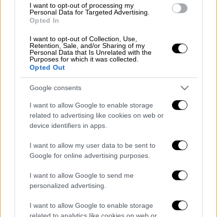
Ελλάδα, προκειμένου να δραστηριοποιηθούν
I want to opt-out of processing my
Personal Data for Targeted Advertising.
επαγγελματικά στον χώρο της εστίασης και
Opted In
να ανοίξουν καντίνα, όπως είχαν κάνει στο
I want to opt-out of Collection, Use,
παρελθόν στον Καναδά. Όπως είπε, ο γιος
Retention, Sale, and/or Sharing of my
της την πήρε τηλέφωνο και της είπε ότι τον
Personal Data that Is Unrelated with the
Purposes for which it was collected.
έχουν συλλάβει για μία δολοφονία. «Τον
Opted Out
ρώτησα εάν γνώριζε τον άνθρωπο που
Google consents
δολοφονήθηκε και απάντησε αρνητικά.
Εκείνο το διάστημα είχε έρθει στην Ελλάδα
I want to allow Google to enable storage
για να βρει χώρο να ανοίξει καντίνα. Θέλαμε
related to advertising like cookies on web or
device identifiers in apps.
να έρθουμε στην Ελλάδα γιατί οι άνθρωποι
είναι πιο ντόμπροι», ανέφερε στην κατάθεσή
I want to allow my user data to be sent to
της. Η μητέρα των δύο κατηγορουμένων
Google for online advertising purposes.
(σ.σ. αδέλφια) κλήθηκε να απαντήσει γιατί τα
I want to allow Google to send me
παιδιά της έφυγαν από τον Καναδά με την
personalized advertising.
ίδια να υποστηρίζει ότι έφυγαν με δική της
πρωτοβουλία και τον πρόεδρου του
I want to allow Google to enable storage
related to analytics like cookies on web or