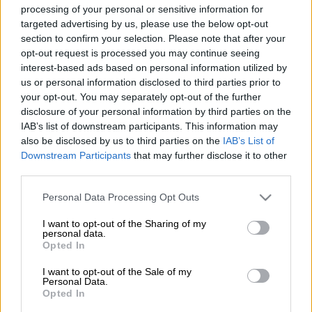
processing of your personal or sensitive information for
targeted advertising by us, please use the below opt-out
«Ο δράστης ξέρει να σκοπεύει. Φαίνεται
section to confirm your selection. Please note that after your
ξεκάθαρα από το βιντεοληπτικό υλικό.
opt-out request is processed you may continue seeing
interest-based ads based on personal information utilized by
Έχουμε οκτώ βολές. Καμία δεν ξέφυγε. Και
us or personal information disclosed to third parties prior to
οι οκτώ βρήκαν το στόχο». Αυτά ήταν τα
your opt-out. You may separately opt-out of the further
λόγια του πραγματογνώμονα, Γεωργίου
disclosure of your personal information by third parties on the
Ραυτόγιαννη, μάρτυρα στη δίκη των
IAB’s list of downstream participants. This information may
κατηγορουμένων για τη δολοφονία του
also be disclosed by us to third parties on the
IAB’s List of
Downstream Participants
that may further disclose it to other
Γιάννη Μακρή
τον Οκτώβριο του 2018 έξω
third parties.
από το σπίτι του στη Βούλα.
Ο μάρτυρας
Please note that this website/app uses one or more Google
αναφέρθηκε σε όλα τα στοιχεία που
Personal Data Processing Opt Outs
services and may gather and store information including but
δείχνουν κατά την κρίση του ότι η
not limited to your visit or usage behaviour. You may click to
I want to opt-out of the Sharing of my
δολοφονία έγινε από χέρι επαγγελματία
personal data.
grant or deny consent to Google and its third-party tags to
Opted In
εκτελεστή.
use your data for below specified purposes in below Google
consent section.
I want to opt-out of the Sale of my
Η μητέρα των δύο κατηγορουμένων
Personal Data.
Opted In
υποστήριξε πως οι γιοι της ήρθαν στην