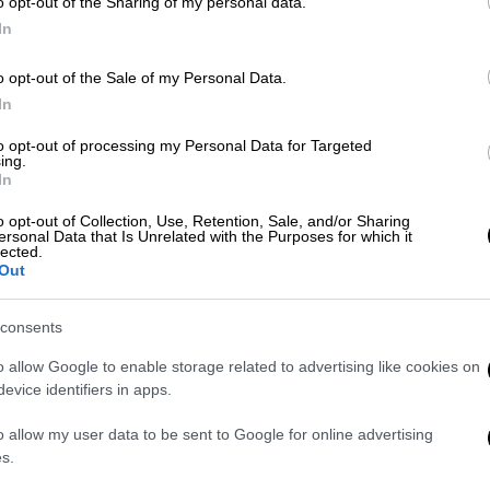
o opt-out of the Sharing of my personal data.
In
o opt-out of the Sale of my Personal Data.
In
to opt-out of processing my Personal Data for Targeted
ing.
In
 το ΕΘΝΟΣ στη Google
o opt-out of Collection, Use, Retention, Sale, and/or Sharing
ersonal Data that Is Unrelated with the Purposes for which it
lected.
τοπίστηκαν το πρωί της Δευτέρας
νεκροί
Out
σα σε χώρο εταιρείας στην περιοχή του
ναφέρουν ότι οι δύο άντρες έπεσαν θύματα
consents
 από πυροβόλο όπλο στο κεφάλι
.
o allow Google to enable storage related to advertising like cookies on
ατα
εργάζονταν στη συγκεκριμένη εταιρεία
evice identifiers in apps.
ντέινερ, το οποίο περιείχε δύο κρεβάτια.
o allow my user data to be sent to Google for online advertising
Ανθρωποκτονιών της Ασφάλειας Αττικής,
s.