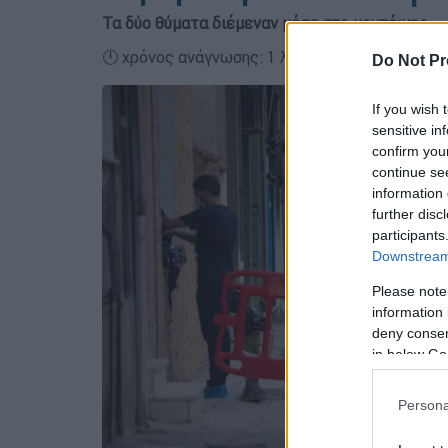
Τα δύο θύματα διέμεναν μέσα στο κοντέινερ
🕛 χρόνος ανάγνωσης: 1 λεπτό ┋
Do Not Pr
If you wish 
sensitive in
confirm you
continue se
information 
further disc
participants
Downstream 
Please note
information 
deny consent
in below Go
Persona