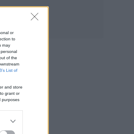
sonal or
ection to
ou may
 personal
out of the
 downstream
B’s List of
er and store
to grant or
ed purposes