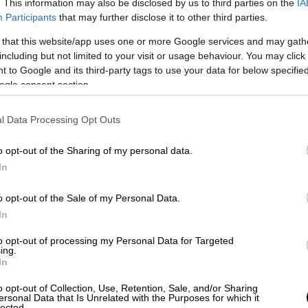
. This information may also be disclosed by us to third parties on the
IA
 είναι αδύνατον να ενταχθούν δηλώσεις
Participants
that may further disclose it to other third parties.
ροβλήματα που θα δημιουργηθούν από αυτό.
 that this website/app uses one or more Google services and may gath
τη τη μετάθεση τουλάχιστον για ένα
including but not limited to your visit or usage behaviour. You may click 
 to Google and its third-party tags to use your data for below specifi
ης – περαίωσης υφιστάμενων –
ogle consent section.
ολή των εκκρεμών δικαιολογητικών,
τος που αναλαμβάνουν τώρα οι μηχανικοί
l Data Processing Opt Outs
ς νέων δηλώσεων και περαίωσης
o opt-out of the Sharing of my personal data.
In
 από 27.000 χρήστες του πληροφοριακού
υ ΤΕΕ) που έχουν αναλάβει από την
o opt-out of the Sale of my Personal Data.
 κάθε αυθαίρετη κατασκευή που οι
In
ηλώσουν, «κάνουν κάθε δυνατή προσπάθεια
to opt-out of processing my Personal Data for Targeted
ηση που καταγράφεται αλλά δεδομένων των
ing.
ίνως αδύνατο, ειδικά για τα αυθαίρετα
In
νός.
o opt-out of Collection, Use, Retention, Sale, and/or Sharing
ersonal Data that Is Unrelated with the Purposes for which it
lected.