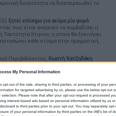
 χρονική δυνατότητα να διεκπεραιωθεί το
ΕΕ)
ζητεί επίσημα για ακόμα μία φορά
ντας πως είναι αναγκαίο να συμβαδίσει η
 Ταυτότητα Κτιρίου, η οποία θα ξεκινήσει
αποτυπώνει κάθε κτίσμα στην πραγματική,
ργό Περιβάλλοντος,
Κωστή Χατζηδάκη
 Στασινός,
ζητεί εκ νέου παράταση μέχρι το
υποβολής δηλώσεων αυθαίρετων
ocess My Personal Information
 στην επιστολή του τα προβλήματα που έχουν
ας αλλά και των έκτακτων συνθηκών και
to opt-out of the sale, sharing to third parties, or processing of your per
formation for targeted advertising by us, please use the below opt-out s
λοκλήρωση
νέων δηλώσεων αυθαιρέτων
,
r selection. Please note that after your opt-out request is processed y
ίρως έχει ενδιαφερθεί ο ιδιοκτήτης και ο
eing interest-based ads based on personal information utilized by us or
ιο τις υποχρεώσεις του.
disclosed to third parties prior to your opt-out. You may separately opt-
losure of your personal information by third parties on the IAB’s list of