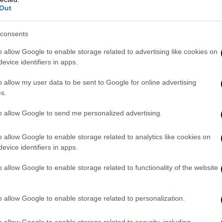
ένη κατηγορία αυθαιρέτων απαιτείται
Out
έλει σύγκριση με κάθε σχετικό
 ο πολίτης στη διάθεσή του. Αν δεν έχει ο
consents
αυτά, ο μηχανικός υποχρεούται να τα
 – πλέον της δικής του προσωπικής
o allow Google to enable storage related to advertising like cookies on
evice identifiers in apps.
δους της αυθαιρεσίας και των λεπτομερειών
Αυτά αποτελούν προϋπόθεση τόσο για την
o allow my user data to be sent to Google for online advertising
ίας όσο και για τον υπολογισμό παραβόλου
s.
χθεί εν τέλει να προχωρήσει στις ρυθμίσεις
to allow Google to send me personalized advertising.
άρχουν περιπτώσεις που είναι αδύνατον να
o allow Google to enable storage related to analytics like cookies on
evice identifiers in apps.
Σεπτεμβρίου με τα βασικότερα προβλήματα
o allow Google to enable storage related to functionality of the website
ασης που βρίσκεται το ακίνητο, ώστε να
 μη στις ρυθμίσεις αυθαιρέτων
o allow Google to enable storage related to personalization.
υπάρχουν στο αρχείο του ιδιοκτήτη
o allow Google to enable storage related to security, including