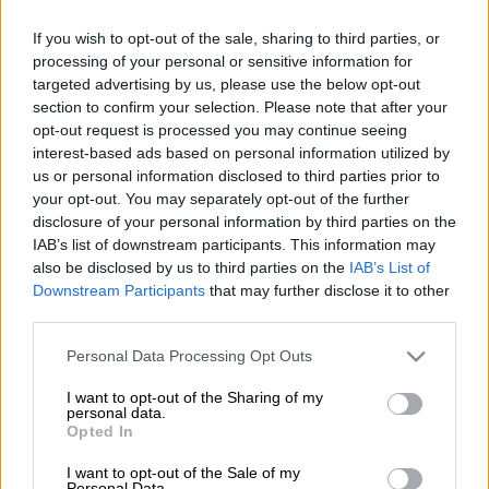
If you wish to opt-out of the sale, sharing to third parties, or
processing of your personal or sensitive information for
Προσθέστε το ΕΘΝΟΣ στη Google
targeted advertising by us, please use the below opt-out
section to confirm your selection. Please note that after your
Δραματική αποδείχθηκε η προσπάθεια να
opt-out request is processed you may continue seeing
interest-based ads based on personal information utilized by
σωθεί ένας 36χρονος στο
Αίγιο
, τον οποίο
us or personal information disclosed to third parties prior to
τσίμπησε
αράχνη
που ανήκει στο είδος της
your opt-out. You may separately opt-out of the further
«μαύρης χήρας»
, το τσίμπημά της οποίας
disclosure of your personal information by third parties on the
μπορεί να αποβεί μοιραίο. Αρχικά, ο ανδρας
IAB’s list of downstream participants. This information may
μεταφέρθηκε στο Νοσοκομείο του Ρίου,
also be disclosed by us to third parties on the
IAB’s List of
Downstream Participants
that may further disclose it to other
όμως στη συνέχεια χρειάστηκε να
third parties.
μεταφερθεί στο νοσοκομείο της
Πάτρας
,
Please note that this website/app uses one or more Google
όπως αναφέρεται και σε ρεπορτάζ του
Open
Personal Data Processing Opt Outs
services and may gather and store information including but
TV.
not limited to your visit or usage behaviour. You may click to
I want to opt-out of the Sharing of my
personal data.
grant or deny consent to Google and its third-party tags to
Στον 36χρονο χορηγήθηκε, τελικά, ο
Opted In
use your data for below specified purposes in below Google
αντίδοτος ορός
που έφτασε στην Πάτρα από
consent section.
I want to opt-out of the Sale of my
την Αθήνα
με περιπολικό σε μια πραγματική
Personal Data.