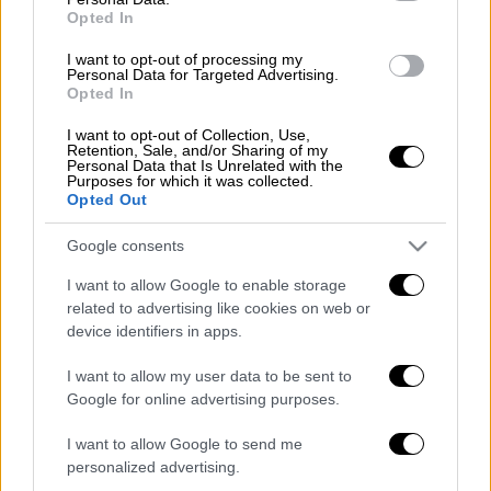
Opted In
σκυταλοδρομία
. Ο ασθενής τσιμπήθηκε την
ώρα που πραγματοποιούσε αγροτικές
I want to opt-out of processing my
Personal Data for Targeted Advertising.
εργασίες. Υπενθυμίζεται ότι τον Ιούλιο
Opted In
«θύμα» της μαύρης χήρας αράχνης ήταν ένα
I want to opt-out of Collection, Use,
βρέφος μόλις 10 μηνών
, που ευτυχώς
Retention, Sale, and/or Sharing of my
σώθηκε.
Personal Data that Is Unrelated with the
Purposes for which it was collected.
Opted Out
Η
«μαύρη χήρα» δεν είναι κάποιο εξωτικό
είδος
. Συναντάται σε διάφορα μέρη της
Google consents
Ελλάδας και της Μεσογείου γενικότερα, με
I want to allow Google to enable storage
τις επιθέσεις της, ωστόσο, να μην είναι
related to advertising like cookies on web or
συχνές. Με το τσίμπημά της θα
μπορούσε να
device identifiers in apps.
επιφέρει μέχρι και τον θάνατο
σε πιο
I want to allow my user data to be sent to
ασθενείς οργανισμούς, όπως ηλικιωμένους,
Google for online advertising purposes.
ευπαθείς ομάδες, μικρά παιδιά και αλλεργικά
άτομα.
I want to allow Google to send me
personalized advertising.
Δείτε το βίντεο του OPEN: