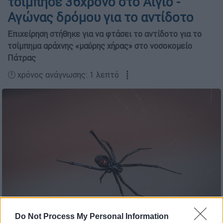
τσίμπησε 36χρονο στο Αίγιο -
Αγώνας δρόμου για το αντίδοτο
Επιχείρηση στήθηκε για να φτάσει το αντίδοτο για το
τσίμπημα αράχνης «μαύρης χήρας» στο νοσοκομείο
Πάτρας
🕛 χρόνος ανάγνωσης: 1 λεπτό ┋
Do Not Process My Personal Information
Φωτογραφία Αρχείου/pixabay.com