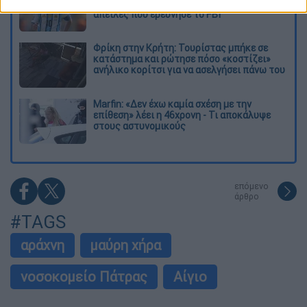
τέσσερις βόμβες» - Οι τρομοκρατικές
απειλές που ερεύνησε το FBI
Φρίκη στην Κρήτη: Τουρίστας μπήκε σε
κατάστημα και ρώτησε πόσο «κοστίζει»
ανήλικο κορίτσι για να ασελγήσει πάνω του
Marfin: «Δεν έχω καμία σχέση με την
επίθεση» λέει η 46χρονη - Τι αποκάλυψε
στους αστυνομικούς
επόμενο
άρθρο
#TAGS
αράχνη
μαύρη χήρα
νοσοκομείο Πάτρας
Αίγιο