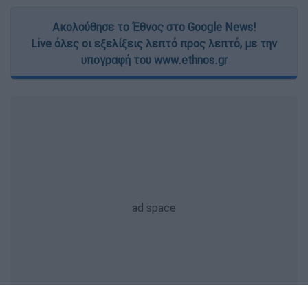
Ακολούθησε το Έθνος στο Google News!
Live όλες οι εξελίξεις λεπτό προς λεπτό, με την
υπογραφή του www.ethnos.gr