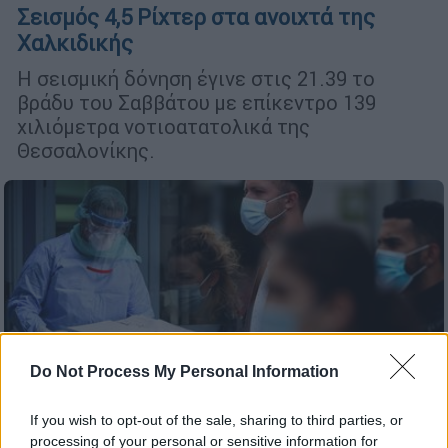
Σεισμός 4,5 Ρίχτερ στα ανοιχτά της
Χαλκιδικής
Η σεισμική δόνηση έγινε στις 21.39 το
βράδυ του Σαββάτου με επίκεντρο 139
χιλιόμετρα νοτιοατατολικά της
Θεσσαλονίκης.
Do Not Process My Personal Information
If you wish to opt-out of the sale, sharing to third parties, or
Ελλάδα
|
26.09.2020 22:09
processing of your personal or sensitive information for