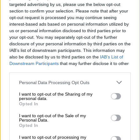
Κορονοϊός: Μάσκα παντού τo επόμενο
targeted advertising by us, please use the below opt-out
«χαρτί» της κυβέρνησης για την Αττική
section to confirm your selection. Please note that after your
opt-out request is processed you may continue seeing
Η κυβέρνηση κρατά σε «εφεδρεία» τη
interest-based ads based on personal information utilized by
γενικευμένη χρήση μάσκας, ακόμη και σε
us or personal information disclosed to third parties prior to
εξωτερικούς χώρους
your opt-out. You may separately opt-out of the further
disclosure of your personal information by third parties on the
IAB’s list of downstream participants. This information may
also be disclosed by us to third parties on the
IAB’s List of
Downstream Participants
that may further disclose it to other
third parties.
Please note that this website/app uses one or more Google
Personal Data Processing Opt Outs
services and may gather and store information including but
not limited to your visit or usage behaviour. You may click to
I want to opt-out of the Sharing of my
personal data.
grant or deny consent to Google and its third-party tags to
Opted In
use your data for below specified purposes in below Google
consent section.
I want to opt-out of the Sale of my
Personal Data.
Opted In
I want to opt-out of processing my