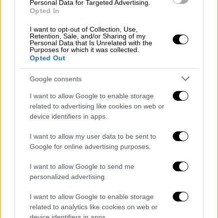
Personal Data for Targeted Advertising.
Ιστορία
|
26.09.2020 22:05
Opted In
«Εδώ υπήρχε η Κάνδανος»: Το ηρωικό
I want to opt-out of Collection, Use,
ελληνικό χωριό που τσάκισε τους Ναζί
Retention, Sale, and/or Sharing of my
Personal Data that Is Unrelated with the
πριν το εκριζώσουν συθέμελα
Purposes for which it was collected.
Opted Out
Μια απ’ τις μεγαλύτερες θηριωδίες του
Χίτλερ.
Google consents
I want to allow Google to enable storage
related to advertising like cookies on web or
device identifiers in apps.
I want to allow my user data to be sent to
Google for online advertising purposes.
I want to allow Google to send me
personalized advertising.
I want to allow Google to enable storage
related to analytics like cookies on web or
device identifiers in apps.