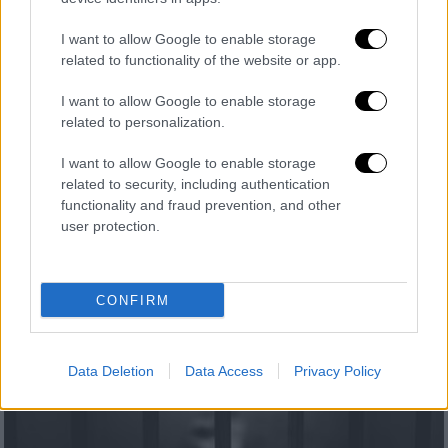
I want to allow Google to enable storage
related to functionality of the website or app.
Auto
|
26.09.2020 22:03
I want to allow Google to enable storage
Νέο MINI Countryman: Ηρθε στην
related to personalization.
Ελλάδα – Ξέρουμε πόσο κοστίζει
I want to allow Google to enable storage
Το πιο μεγάλο «παιδί» της οικογένειας MINI
related to security, including authentication
έκανε refresh ουσίας, έγινε περισσότερο
functionality and fraud prevention, and other
πλούσιο σε εξοπλισμό και τεχνολογία και
user protection.
παραμένει πάντα ένα σταθερό SUV trend
CONFIRM
Data Deletion
Data Access
Privacy Policy