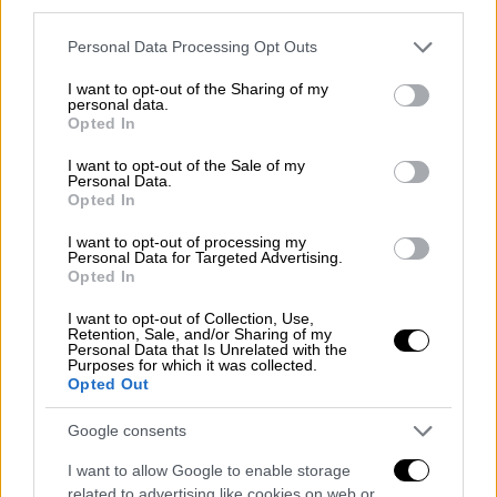
third parties.
την περίοδο.
Please note that this website/app uses one or more Google
Personal Data Processing Opt Outs
Το διάστημα πριν τα μνημόνια καταγράφηκε
services and may gather and store information including but
μια μεγάλη ανάκαμψη στην ευρύτερη περιοχή
not limited to your visit or usage behaviour. You may click to
I want to opt-out of the Sharing of my
personal data.
με εκατοντάδες νέες κατασκευές, η οποία,
grant or deny consent to Google and its third-party tags to
Opted In
use your data for below specified purposes in below Google
όμως, ατόνησε τα χρόνια της κρίσης. «Αυτό
consent section.
I want to opt-out of the Sale of my
που συμβαίνει φέτος στην
Αράχωβα
είναι
Personal Data.
κάτι πρωτόγνωρο. Η ζήτηση έχει αγγίξει τα
Opted In
προ μνημονίου επίπεδα.
Οι περισσότεροι
I want to opt-out of processing my
Αθηναίοι δεν θα ταξιδέψουν φέτος στο
Personal Data for Targeted Advertising.
Opted In
εξωτερικό με τις οικογένειές τους και
προτιμούν είτε να μισθώσουν είτε να
I want to opt-out of Collection, Use,
Retention, Sale, and/or Sharing of my
αγοράσουν ένα σπίτι στην Αράχωβα για να το
Personal Data that Is Unrelated with the
Purposes for which it was collected.
έχουν ως βάση. Αλλά και ο φόβος να τους
Opted Out
βρει στην Αθήνα ένα lockdown τους οδηγεί
να ψάχνουν σπίτια εδώ»,
ανέφερε στο OPEN
Google consents
ο Ιωάννης Ρεβύθης, Πρόεδρος του Συλλόγου
I want to allow Google to enable storage
Μεσιτών Αθηνών.
related to advertising like cookies on web or