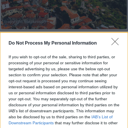
(copyright: Eurokinissi)
Προσθέστε το ΕΘΝΟΣ στη Google
Do Not Process My Personal Information
Ο φόβος ενός νέου
lockdown
αλλά και η
If you wish to opt-out of the sale, sharing to third parties, or
processing of your personal or sensitive information for
μείωση των ταξιδιών σε τουριστικά θέρετρα
targeted advertising by us, please use the below opt-out
του εξωτερικού λόγω της πανδημίας του
section to confirm your selection. Please note that after your
κορονοϊού
στρέφει τους Αθηναίους στην
opt-out request is processed you may continue seeing
Αράχωβα
. Ενδεικτικό είναι ότι η πληρότητα
interest-based ads based on personal information utilized by
των προς ενοικίαση σπιτιών στον αγαπημένο
us or personal information disclosed to third parties prior to
your opt-out. You may separately opt-out of the further
χειμερινό προορισμό ξεπερνά το 70% με την
disclosure of your personal information by third parties on the
τάση να δείχνει ότι μπορεί να φτάσει και το
IAB’s list of downstream participants. This information may
100% το επόμενο διάστημα ενώ με 40%
also be disclosed by us to third parties on the
IAB’s List of
«τρέχει» η πληρότητα των ξενοδοχείων αυτή
Downstream Participants
that may further disclose it to other