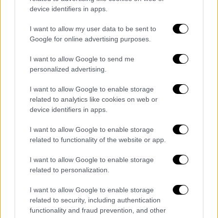
device identifiers in apps.
I want to allow my user data to be sent to
Google for online advertising purposes.
I want to allow Google to send me
personalized advertising.
I want to allow Google to enable storage
related to analytics like cookies on web or
device identifiers in apps.
I want to allow Google to enable storage
related to functionality of the website or app.
Όπως είπε ο κ. Ρεβύθης,
ένα σπίτι τριών
δωματίων νοικιάζεται ολόκληρη τη σεζόν
I want to allow Google to enable storage
(από αρχές Σεπτεμβρίου μέχρι τέλη Μαΐου)
related to personalization.
μεταξύ 7.000 έως 12.000 ευρώ όταν ένα
I want to allow Google to enable storage
αντίστοιχο σπίτι νοικιάζεται τόσο τη
related to security, including authentication
βδομάδα στη Μύκονο.
Παράλληλα, υπάρχουν
functionality and fraud prevention, and other
και κατοικίες πιο φτηνές οι οποίες