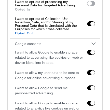
Ιανουαρίου η χιονοκάλυψη είχε υποχωρήσει
I want to opt-out of processing my
Personal Data for Targeted Advertising.
στο ένα τέταρτο της ξηράς (24%).
Opted In
Κατά τη διάρκεια του
«Λέανδρου», μεταξύ 15
I want to opt-out of Collection, Use,
Retention, Sale, and/or Sharing of my
και 18 Ιανουαρίου
, εκδηλώθηκαν πυκνές
Personal Data that Is Unrelated with the
Purposes for which it was collected.
χιονοπτώσεις σε αρκετές περιοχές, ενώ σε
Opted Out
άλλες γειτονικές περιοχές με το ίδιο
υψόμετρο διαφορετικές καιρικές συνθήκες
Google consents
προκάλεσαν διαφορές στην έκταση της
I want to allow Google to enable storage
χιονοκάλυψης.
related to advertising like cookies on web or
device identifiers in apps.
H Δυτική Λήμνος δέχθηκε μεγάλα ύψη
χιονιού, ακόμη και σε παραθαλάσσια τμήματα
I want to allow my user data to be sent to
Google for online advertising purposes.
όπου το χιόνι ξεπέρασε σε ύψος τα 30
εκατοστά, ενώ στις υπόλοιπες περιοχές του
I want to allow Google to send me
νησιού οι χιονοπτώσεις είχαν πολύ
personalized advertising.
μικρότερη ένταση και εναλλάσσονταν με
I want to allow Google to enable storage
χιονόνερο. Από την άλλη, εικόνα από τον
related to analytics like cookies on web or