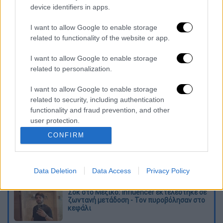
ίδιο δορυφόρο τη Δευτέρα δείχνει τις
device identifiers in apps.
δυτικές συνοικίες της Λάρισας καλυμμένες
με
χιόνι
, ενώ την ίδια στιγμή ένα μεγάλο
I want to allow Google to enable storage
related to functionality of the website or app.
μέρος του θεσσαλικού κάμπου πιο ανατολικά
και με το ίδιο υψόμετρο δεν είχε ίχνος
I want to allow Google to enable storage
χιονοκάλυψης.
related to personalization.
Διαβάστε ακόμη
I want to allow Google to enable storage
related to security, including authentication
Τα «γεράκια» της Ψάθας: Έσωσαν από τη
functionality and fraud prevention, and other
μεγάλη φωτιά τη γειτονιά που κάποτε τους
user protection.
έδιωχνε - «Πέρασε όλη η ζωή μπροστά μου»
CONFIRM
Κυνήγι χρόνου στα λεωφορεία: Οδηγοί
καταγγέλλουν για δρομολόγια και
προειδοποιούν για κινδύνους
Data Deletion
Data Access
Privacy Policy
Σοκ στο Μεξικό: Influencer εκτελέστηκε σε
ζωντανή μετάδοση - Τον πυροβόλησαν στο
κεφάλι