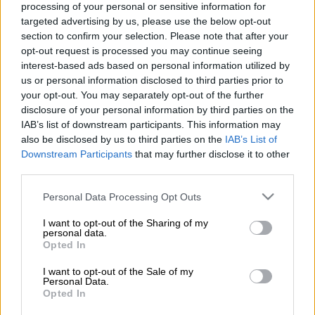
processing of your personal or sensitive information for
targeted advertising by us, please use the below opt-out
section to confirm your selection. Please note that after your
Προσθέστε το ΕΘΝΟΣ στη Google
opt-out request is processed you may continue seeing
interest-based ads based on personal information utilized by
Η
κακοκαιρία Λέανδρος
προκάλεσε
us or personal information disclosed to third parties prior to
your opt-out. You may separately opt-out of the further
εκτεταμένη
χιονοκάλυψη
, από τις
disclosure of your personal information by third parties on the
μεγαλύτερες των τελευταίων 16 ετών
για το
IAB’s list of downstream participants. This information may
δεύτερο δεκαήμερο του Ιανουαρίου,
also be disclosed by us to third parties on the
IAB’s List of
σύμφωνα με το
meteo
του Εθνικού
Downstream Participants
that may further disclose it to other
third parties.
Αστεροσκοπείου Αθηνών. Τη Δευτέρα 18
Ιανουαρίου
το 30% -σχεδόν το ένα τρίτο- της
Please note that this website/app uses one or more Google
Personal Data Processing Opt Outs
χερσαίας έκτασης της Ελλάδας ήταν πλέον
services and may gather and store information including but
not limited to your visit or usage behaviour. You may click to
I want to opt-out of the Sharing of my
καλυμμένο από χιόνι,
περίπου 18%
personal data.
grant or deny consent to Google and its third-party tags to
περισσότερο από τον μέσο όρο γι' αυτήν την
Opted In
use your data for below specified purposes in below Google
εποχή και αφού είχε προηγηθεί μία
consent section.
I want to opt-out of the Sale of my
ασυνήθιστα περιορισμένη χιονοκάλυψη στη
Personal Data.
Opted In
χώρα μας τον Δεκέμβριο
. Την Τρίτη 19