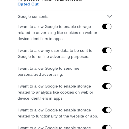
Opted Out
Google consents
I want to allow Google to enable storage
related to advertising like cookies on web or
device identifiers in apps.
I want to allow my user data to be sent to
Google for online advertising purposes.
Ελλάδα
|
18.01.2021 15:27
I want to allow Google to send me
Κακοκαιρία - Λέανδρος: Πού στην
personalized advertising.
Αττική χρειάζονται αντιολισθητικές
I want to allow Google to enable storage
αλυσίδες
related to analytics like cookies on web or
device identifiers in apps.
Σε πολλά σημεία στην Αττική χρειάζονται
αντιολισθητικές αλυσίδες λόγω της
I want to allow Google to enable storage
κακοκαιρίας Λέανδρος
related to functionality of the website or app.
I want to allow Google to enable storage