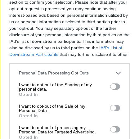
section to confirm your selection. Please note that after your
για τα γυρίσματα της εκπομπής. Οι παίκτες
opt-out request is processed you may continue seeing
περιφέρονται γυμνοί, καλούμενοι να
interest-based ads based on personal information utilized by
us or personal information disclosed to third parties prior to
επιβιώσουν στη φύση και να ερωτευθούν!
your opt-out. You may separately opt-out of the further
disclosure of your personal information by third parties on the
Αυτή τη φορά οι παραγωγοί του σόου το
IAB’s list of downstream participants. This information may
οποίο θα ξεκινήσει να προβάλλεται από τις 3
also be disclosed by us to third parties on the
IAB’s List of
Νοεμβρίου επέλεξαν όλη η πλοκή του σόου
Downstream Participants
that may further disclose it to other
να διαδραματίζεται σε ένα πολυτελές
third parties.
ιστιοφόρο. Όλοι οι παίκτες επιβιβάζονται
Please note that this website/app uses one or more Google
Personal Data Processing Opt Outs
στο πλοίο που πλέει μεσοπέλαγα ψάχνοντας
services and may gather and store information including but
να βρουν το άλλο τους μισό.
not limited to your visit or usage behaviour. You may click to
I want to opt-out of the Sharing of my
personal data.
grant or deny consent to Google and its third-party tags to
Opted In
Το ιστιοφόρο ρίχνει άγκυρα στη Ρόδο, όπου
use your data for below specified purposes in below Google
consent section.
σύμφωνα με δημοσιεύματα, το ζευγάρι που
I want to opt-out of the Sale of my
Personal Data.
θα φθάσει στον μεγάλο τελικό θα κληθεί να
Opted In
επιβιώσει σε «κατασκήνωση» και να φέρει
I want to opt-out of processing my
σε πέρας κάποιες αποστολές.
Personal Data for Targeted Advertising.
Opted In