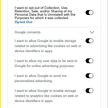
Σύμφωνα με άλλα δημοσιεύματα, το σόου θα
I want to opt-out of Collection, Use,
ξεκινήσει από παραλία της Ρόδου, όπου όλοι
Retention, Sale, and/or Sharing of my
Personal Data that Is Unrelated with the
οι συμμετέχοντες θα συναντηθούν για πρώτη
Purposes for which it was collected.
φορά γυμνοί. Στη συνέχεια, θα έχουν την
Opted Out
ευκαιρία (ενδεδυμένοι) να συναντηθούν σε
Google consents
κάποιο ξενοδοχείο και να γνωριστούν
καλύτερα πριν ξεκινήσει το ταξίδι τους με
I want to allow Google to enable storage
related to advertising like cookies on web or
το σκάφος (δεν αναφέρεται πουθενά σε
device identifiers in apps.
ποιες θάλασσες θα …αρμενίζει).
I want to allow my user data to be sent to
Τα γυρίσματα των επεισοδίων της σειράς
Google for online advertising purposes.
εκτιμάται ότι έχουν ολοκληρωθεί και
προφανώς το ιστιοφόρο έχει φθάσει στη
I want to allow Google to send me
personalized advertising.
Ρόδο. Κανείς όμως από τους τοπικούς
φορείς δεν γνώριζε για το συγκεκριμένο
I want to allow Google to enable storage
project.
related to analytics like cookies on web or
device identifiers in apps.
Το αμφιλεγόμενο ριάλιτι έχει προκαλέσει