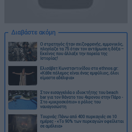
Διαβάστε ακόμη
O στρατηγός ήταν σχιζοφρενής, εμμονικός,
πλησίαζε τα 75 όταν τον αντάμωσε η δόξα –
Εκείνος που άλλαξε την πορεία της
Ιστορίας!
Ελισάβετ Κωνσταντινίδου στο ethnos.gr:
«Κάθε πόλεμος είναι ένας εμφύλιος, όλοι
είμαστε αδέλφια»
Στον εισαγγελέα ο ιδιοκτήτης του beach
bar για τον θάνατο του 4χρονου στην Πάρο -
Στο «μικροσκόπιο» ο ρόλος του
ναυαγοσώστη
Τουρνάς: Πάνω από 400 πυρκαγιές σε 10
ημέρες - «Το 90% των πυρκαγιών οφείλεται
σε αμέλεια»