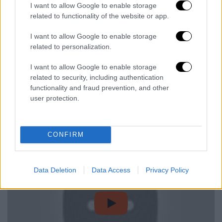
πολλές αντιδράσεις στη Γερμανία. Ξεκίνησε
I want to allow Google to enable storage
related to functionality of the website or app.
να προβάλλεται το 2014 και σημειώνει πολύ
υψηλές τηλεθεάσεις. Μέχρι και σήμερα
I want to allow Google to enable storage
υπάρχουν πολλοί οι οποίοι χαρακτηρίζουν
related to personalization.
απαράδεκτο αυτό το τηλεοπτικό «format»
I want to allow Google to enable storage
ζητώντας να σταματήσει να προβάλλεται.
related to security, including authentication
functionality and fraud prevention, and other
Η σειρά ολοκληρώνεται σε πέντε επεισόδια
user protection.
στις αρχές Δεκεμβρίου και θα μπορεί να την
παρακολουθήσει κανείς και μέσω web tv
(https://www.tvnow.de).
CONFIRM
Data Deletion
Data Access
Privacy Policy
video