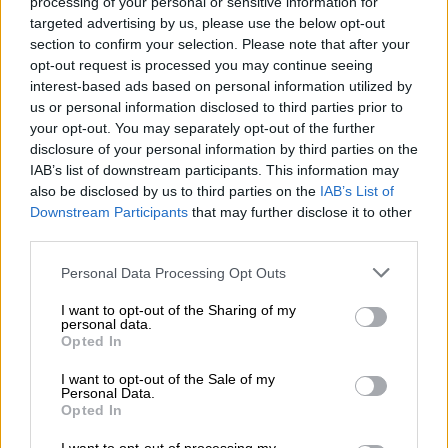
processing of your personal or sensitive information for
targeted advertising by us, please use the below opt-out
section to confirm your selection. Please note that after your
opt-out request is processed you may continue seeing
interest-based ads based on personal information utilized by
us or personal information disclosed to third parties prior to
Τηλεόραση
|
13.02.2026 11:20
your opt-out. You may separately opt-out of the further
Η αποχώρηση του Παναγιώτη και το
disclosure of your personal information by third parties on the
σχόλιο του Λεωνίδα Κουτσόπουλου που
IAB’s list of downstream participants. This information may
also be disclosed by us to third parties on the
IAB’s List of
ξεχώρισαν στο χθεσινό «MasterChef»
Downstream Participants
that may further disclose it to other
Το ριάλιτι μαγειρικής συνεχίζεται με
third parties.
αμείωτο ενδιαφέρον και απαιτητικές
Please note that this website/app uses one or more Google
Personal Data Processing Opt Outs
δοκιμασίες
services and may gather and store information including but
not limited to your visit or usage behaviour. You may click to
I want to opt-out of the Sharing of my
personal data.
grant or deny consent to Google and its third-party tags to
Opted In
use your data for below specified purposes in below Google
consent section.
I want to opt-out of the Sale of my
Personal Data.
Opted In