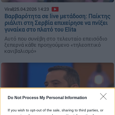
Viral
|
25.04.2026 14:23
Βαρβαρότητα σε live μετάδοση: Παίκτης
ριάλιτι στη Σερβία επιχείρησε να πνίξει
γυναίκα στο πλατό του Elita
Αυτό που συνέβη στο τελευταίο επεισόδιο
ξεπερνά κάθε προηγούμενο «τηλεοπτικό
κανιβαλισμό»
Do Not Process My Personal Information
If you wish to opt-out of the sale, sharing to third parties, or