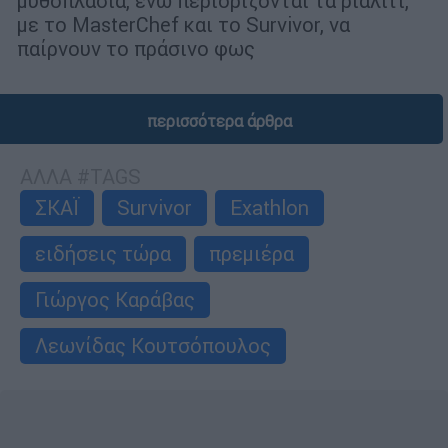
μυθοπλασία, ενώ περιορίζονται τα ριάλιτι,
με το MasterChef και το Survivor, να
παίρνουν το πράσινο φως
περισσότερα άρθρα
ΑΛΛΑ #TAGS
ΣΚΑΪ
Survivor
Exathlon
ειδήσεις τώρα
πρεμιέρα
Γιώργος Καράβας
Λεωνίδας Κουτσόπουλος