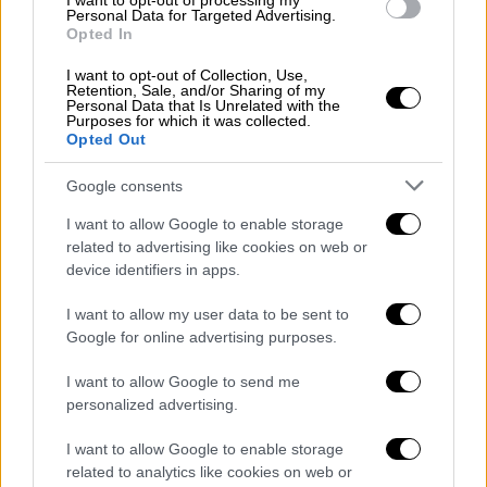
I want to opt-out of processing my
Personal Data for Targeted Advertising.
Opted In
I want to opt-out of Collection, Use,
Retention, Sale, and/or Sharing of my
Personal Data that Is Unrelated with the
Purposes for which it was collected.
Opted Out
Google consents
Τηλεόραση
|
19.01.2026 14:00
I want to allow Google to enable storage
MasterChef: Ο πρόσφυγας από την
related to advertising like cookies on web or
device identifiers in apps.
Αίγυπτο και η διαγωνιζόμενη που ήταν
σε κώμα για δύο μήνες
I want to allow my user data to be sent to
Google for online advertising purposes.
Το MasterChef κλείνει 10 χρόνια και έρχεται
για να τα αλλάξει όλα. Τίποτα δεν θα είναι
I want to allow Google to send me
αναμενόμενο
personalized advertising.
I want to allow Google to enable storage
related to analytics like cookies on web or