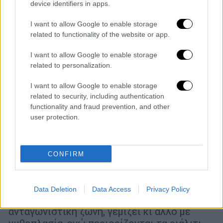
device identifiers in apps.
I want to allow Google to enable storage
related to functionality of the website or app.
I want to allow Google to enable storage
related to personalization.
I want to allow Google to enable storage
related to security, including authentication
functionality and fraud prevention, and other
user protection.
Τηλεόραση
|
02.01.2026 13:15
Νέες σειρές, αγαπημένες επιστροφές
CONFIRM
και φιλόδοξες παραγωγές - Μεγαλώνει ο
ανταγωνισμός στη μικρή οθόνη
Data Deletion
Data Access
Privacy Policy
Η prime time, η πιο απαιτητική και
ανταγωνιστική ζώνη, γεμίζει κι άλλο με