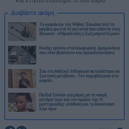
και ετήσιο εισόδημα 10.500 ευρώ
Διαβάστε ακόμη
Τα «γεράκια» της Ψάθας: Έσωσαν από τη
μεγάλη φωτιά τη γειτονιά που κάποτε τους
έδιωχνε - «Πέρασε όλη η ζωή μπροστά μου»
Κυνήγι χρόνου στα λεωφορεία: Δρομολόγια
που «δεν βγαίνουν» και προειδοποιήσεις
Σοκ στο Μεξικό: Influencer εκτελέστηκε σε
ζωντανή μετάδοση - Τον πυροβόλησαν στο
κεφάλι
Παιδιά ζούσαν για μέρες με τη νεκρή
μητέρα τους και τον πρώην της: Η
μυστηριώδης υπόθεση και το livestream
λίγο πριν