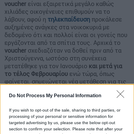
voucher
είναι εξαιρετικά μεγάλο καθώς
χιλιάδες οικογένειες επιθυμούν να το
λάβουν, αφού η
τηλεκπαίδευση
προκάλεσε
αυξημένες ανάγκες στα νοικοκυριά με
δεδομένο ότι και πολλοί είναι οι γονείς που
εργάζονται από τα σπίτια τους. Αρχικά το
voucher
σχεδιαζόταν να δοθεί πριν από τα
Χριστούγεννα, ωστόσο στη συνέχεια
μετατέθηκε για τον Ιανουάριο
και μετά για
το τέλος Φεβρουαρίου
ενώ τώρα, όπως
φαίνεται, σημειώνεται νέα μετάθεση για τις
αρχές Μαρτίου, χωρίς όμως να δοθούν και οι
Do Not Process My Personal Information
σχετικές εξηγήσεις προς τους πολίτες.
Τα προβλήματα, που ανέκυψαν λόγω της
If you wish to opt-out of the sale, sharing to third parties, or
αναγκαστικής
τηλεκπαίδευσης
μαθητών και
processing of your personal or sensitive information for
targeted advertising by us, please use the below opt-out
φοιτητών και οι τεράστιες ανάγκες
section to confirm your selection. Please note that after your
χιλιάδων οικογενειών σε σχετικό