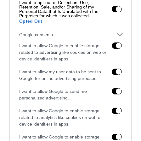
ηλεκτρονικά σε κάποιο
e-shop
, από το οποίο
I want to opt-out of Collection, Use,
Retention, Sale, and/or Sharing of my
επιθυμεί να αγοράσει τον εξοπλισμό ή να το
Personal Data that Is Unrelated with the
Purposes for which it was collected.
εκτυπώσει και να πραγματοποιήσει την
Opted Out
αγορά του από κάποιο φυσικό
κατάστημα
. Σε
περίπτωση που κάποιος επιθυμεί να
Google consents
αγοράσει συσκευή μεγαλύτερης αξίας απ'
I want to allow Google to enable storage
αυτήν του voucher, θα συμπληρώνει ο ίδιος
related to advertising like cookies on web or
το υπόλοιπο ποσό.
device identifiers in apps.
Υπενθυμίζεται ότι
δικαιούχοι
του
voucher
I want to allow my user data to be sent to
Google for online advertising purposes.
των 200 ευρώ
θα είναι όλες
οι οικογένειες
μ
ε ισοδύναμο οικογενειακό
εισόδημα
έως
I want to allow Google to send me
6.000 ευρώ,
δηλαδή όλες οι οικογένειες που
personalized advertising.
είναι δικαιούχοι του επιδόματος παιδιού
I want to allow Google to enable storage
του
ΟΠΕΚΑ
την πρώτη εισοδηματική
related to analytics like cookies on web or
κατηγορία. Το ισοδύναμο οικογενειακό
device identifiers in apps.
εισόδημα ορίζεται με βάση το ετήσιο
οικογενειακό εισόδημα, τον αριθμό των
I want to allow Google to enable storage