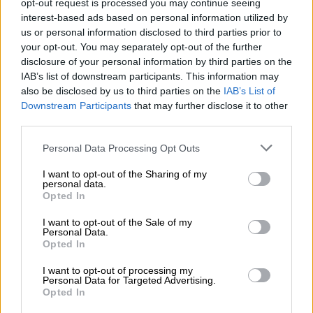
opt-out request is processed you may continue seeing
ηλεκτρονικό εξοπλισμό οδήγησαν την
interest-based ads based on personal information utilized by
κυβέρνηση στην απόφαση να επιδοτήσει με
us or personal information disclosed to third parties prior to
your opt-out. You may separately opt-out of the further
επιταγή αξίας
200 ευρώ
την αγορά
disclosure of your personal information by third parties on the
τεχνολογικού εξοπλισμού
αλλά για την ώρα
IAB’s list of downstream participants. This information may
το
voucher
,
παραμένει στα συρτάρια των
also be disclosed by us to third parties on the
IAB’s List of
συναρμόδιων υπουργείων
.
Downstream Participants
that may further disclose it to other
third parties.
Πάντως σύμφωνα με τις έως τώρα
Please note that this website/app uses one or more Google
Personal Data Processing Opt Outs
ανακοινώσεις ο κάθε ενδιαφερόμενος θα
services and may gather and store information including but
εισέρχεται στην ειδική πλατφόρμα με τους
not limited to your visit or usage behaviour. You may click to
I want to opt-out of the Sharing of my
personal data.
κωδικούς Taxisnet και αμέσως θα γνωρίζει
grant or deny consent to Google and its third-party tags to
Opted In
use your data for below specified purposes in below Google
εάν δικαιούται ή όχι τα χρήματα. Ο κάθε
consent section.
I want to opt-out of the Sale of my
δικαιούχος
θα λαμβάνει έναν ηλεκτρονικό
Personal Data.
κωδικό, ο οποίος θα ισοδυναμεί με επιταγή
Opted In
200 ευρώ
. Εάν ο ενδιαφερόμενος ανήκει
I want to opt-out of processing my
στους
δικαιούχους
θα έχει δύο επιλογές,
Personal Data for Targeted Advertising.
Opted In
είτε να το αποστείλει απευθείας