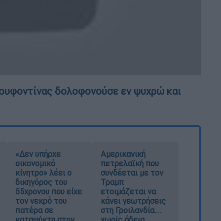
ουφοντίνας δολοφονούσε εν ψυχρώ και
«Δεν υπήρχε
Αμερικανική
οικονομικό
πετρελαϊκή που
κίνητρο» λέει ο
συνδέεται με τον
δικηγόρος του
Τραμπ
55χρονου που είχε
ετοιμάζεται να
τον νεκρό του
κάνει γεωτρήσεις
πατέρα σε
στη Γροιλανδία...
καταψύκτη στον
χωρίς άδεια