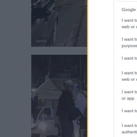
Google 
I want t
web or d
I want t
lamia
purpose
I want 
I want t
web or d
I want t
or app.
I want t
I want t
authenti