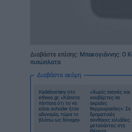
Διαβάστε επίσης:
Μπακογιάννης: O Κ
πισώπλατα
Διαβάστε ακόμη
Kadebostany στο
«Χωρίς σκηνές και
ethnos.gr: «Κάποτε
κουβέρτες σε
πίστευα ότι το να
ακραίες
είσαι outsider ήταν
θερμοκρασίες»: Σε
αδυναμία, τώρα το
δραματικές
βλέπω ως δύναμη»
συνθήκες χιλιάδες
μετανάστες στη
Θέουτα