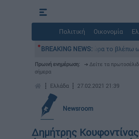
Πολιτική
Οικονομία
Ελ
sider ήταν αδυναμία, τώρα το βλέπω ως δύναμη»
BREAKING NEWS:
Πρωινή ενημέρωση:
➔ Δείτε τα πρωτοσέλι
σήμερα
┋
Ελλάδα
┋
27.02.2021 21:39
Newsroom
Δημήτρης Κουφοντίνας