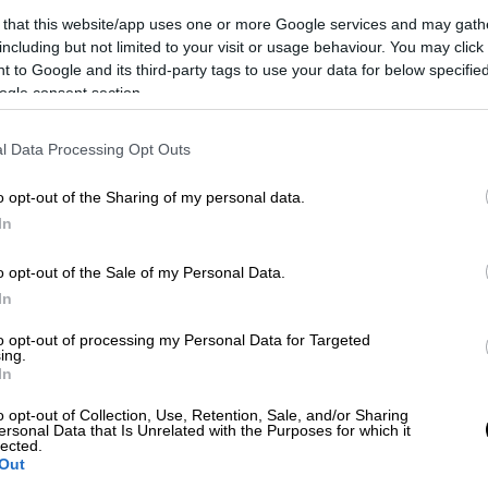
lamiareport.gr.
Στο σημείο σημειώθηκε
 that this website/app uses one or more Google services and may gath
including but not limited to your visit or usage behaviour. You may click 
 φωνάζουν συνθήματα υπέρ του
Κουφοντίνα
 to Google and its third-party tags to use your data for below specifi
υν αρκετούς από αυτούς.
ogle consent section.
ας: Επιδεινώθηκε η υγεία του - Η
l Data Processing Opt Outs
o opt-out of the Sharing of my personal data.
In
o opt-out of the Sale of my Personal Data.
In
to opt-out of processing my Personal Data for Targeted
ing.
In
o opt-out of Collection, Use, Retention, Sale, and/or Sharing
ersonal Data that Is Unrelated with the Purposes for which it
lected.
Out