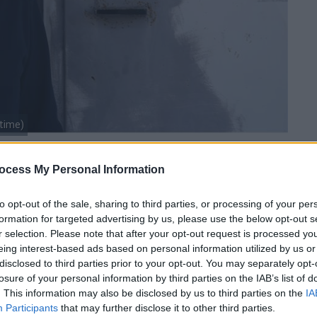
time)
ocess My Personal Information
 το ΕΘΝΟΣ στη Google
to opt-out of the sale, sharing to third parties, or processing of your per
κομείο
που νοσηλεύεται ο
Δημήτρης
formation for targeted advertising by us, please use the below opt-out s
ι περίπου άτομα συγκεντρώθηκαν
r selection. Please note that after your opt-out request is processed y
τον
απεργό πείνας
. Συναγερμός έχει σημάνει
eing interest-based ads based on personal information utilized by us or
ας.
disclosed to third parties prior to your opt-out. You may separately opt-
losure of your personal information by third parties on the IAB’s list of
 αστυνομικές δυνάμεις οι οποίες
. This information may also be disclosed by us to third parties on the
IA
Participants
that may further disclose it to other third parties.
ιν φτάσουν στην κεντρική είσοδο του