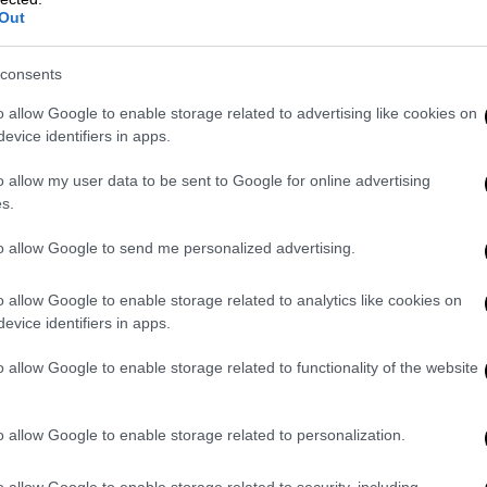
Out
ρδιας του θετικού επιβεβαιωμένου
 πέντε ακόμη θετικοί στον ιό.
consents
ιρία προχώρησε σε απολύμανση των χώρων
o allow Google to enable storage related to advertising like cookies on
ασίων την Κυριακή 7.3.2021 και τη
evice identifiers in apps.
βει τα αποτελέσματα των υπολοίπων τεστ
και όλους τους αρνητικούς εργαζόμενους
o allow my user data to be sent to Google for online advertising
s.
ούσματος.
to allow Google to send me personalized advertising.
ροληπτικών τεστ
προέκυψαν δύο ακόμη
εντός Αμαξοστασίου
εκτός επαφής του
o allow Google to enable storage related to analytics like cookies on
evice identifiers in apps.
ού
o allow Google to enable storage related to functionality of the website
ώτη στιγμή της πανδημίας του κορονοϊού
o allow Google to enable storage related to personalization.
χει δημιουργήσει Ειδική Ομάδα Πρόληψης
τηρό πρωτόκολλο και έως σημερα έχουν
o allow Google to enable storage related to security, including