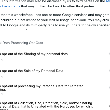
. This information may also be disclosed by us to third parties on the
IA
γκοινωνιών ενόψει των διαδικασιών
Participants
that may further disclose it to other third parties.
έγγραφό του προς τη διοίκηση της εταιρίας
 that this website/app uses one or more Google services and may gath
τα τρόλει της Αθήνας, έχει ζητήσει να
including but not limited to your visit or usage behaviour. You may click 
έργειες προκειμένου να εξεταστεί η
 to Google and its third-party tags to use your data for below specifi
ogle consent section.
γαζόμενοι της Ο.ΣΥ. Α.Ε. στις
ιαστούν κατά τις πρώτες φάσεις,
l Data Processing Opt Outs
γματοποιείται αποδεδειγμένα
σε συνθήκες
υν.
o opt-out of the Sharing of my personal data.
In
α τον εντοπισμό έξι θετικών κρουσμάτων
αι για την πρώτη φορά που η εταιρία
o opt-out of the Sale of my Personal Data.
ν, ενώ στη μακροσκελή της ανακοίνωση δεν
In
πώλεια του άτυχου 54χρονου οδηγού από
to opt-out of processing my Personal Data for Targeted
ing.
In
 επισημαίνει ότι
σε ιχνηλάτηση που
ωμένου θετικού κρούσματος σε τεχνίτη
o opt-out of Collection, Use, Retention, Sale, and/or Sharing
ersonal Data that Is Unrelated with the Purposes for which it
άλλη, η Ο.ΣΥ. Α.Ε. διενήργησε 135 μοριακά
lected.