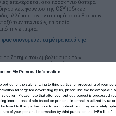
νίες επανέρχεται στο προσκήνιο ύστερα
οδηγού λεωφορείου της
ΟΣΥ
(Οδικές
δα, αλλά και τον εντοπισμό οκτώ θετικών
εταξύ των τεχνικών, τα οποία
πό την εταιρία.
πρας υπονομεύει τα μέτρα κατά της
α το ζήτημα του εμβολιασμού των
φυπουργός Μεταφορών, Γιάννης
«οι εργαζόμενοι στα
ΜΜΜ
επιτελούν ένα
ocess My Personal Information
ύς δεν έχουμε συγκοινωνίες, με ό,τι αυτό
επαγγελματικές ομάδες που θα πρέπει να
to opt-out of the sale, sharing to third parties, or processing of your per
formation for targeted advertising by us, please use the below opt-out s
ίναι κάτι που έχουμε θέσει υπόψη στους
r selection. Please note that after your opt-out request is processed y
έχουν τη συνολική εικόνα και τη γνώση, ως
eing interest-based ads based on personal information utilized by us or
disclosed to third parties prior to your opt-out. You may separately opt-
losure of your personal information by third parties on the IAB’s list of
μενοι έχουν ήδη θέσει το θέμα των