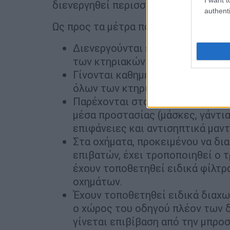
διενεργηθεί περισσότερα από 3.500 
authenti
Ως προς τα μέτρα που έχουν ληφθεί η
Διενεργούνται ειδικοί νεφελοψ
των κτηριακών εγκαταστάσεων.
Γίνονται καθημερινές διεξοδικέ
όλων των κτηριακών εγκαταστάσ
Παρέχονται στους εργαζόμενους 
μέσα προστασίας (μάσκες, γάντια,
επιφάνειες και αντισηπτικά μαντ
Στα οχήματα, προκειμένου να δι
επιβατών, έχει τροποποιηθεί ο τ
έχουν τοποθετηθεί ειδικά φίλτρ
οχημάτων.
Έχουν τοποθετηθεί ειδικά διαχω
ο χώρος του οδηγού πλέον των δ
γίνεται επιβίβαση από την μπρο