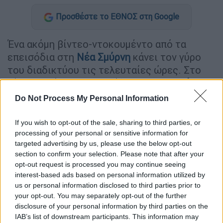
Προσθέστε το ΕΘΝΟΣ στη Google
Ένα ακόμη βίντεο-ντοκουμέντο από τα
επεισόδια στη
Νέα Σμύρνη
κάνει τον γύρο
του διαδικτύου τις τελευταίες ώρες. Στο
βίντεο φαίνεται μια ομάδα
κουκουλοφόρων
να επιτίθεται στον αστυνομικό, δείχνοντας
Do Not Process My Personal Information
παράλληλα το πλήθος που συρρέει για να
μετέχει στην επίθεση.
If you wish to opt-out of the sale, sharing to third parties, or
processing of your personal or sensitive information for
Δείτε το βίντεο:
targeted advertising by us, please use the below opt-out
section to confirm your selection. Please note that after your
opt-out request is processed you may continue seeing
interest-based ads based on personal information utilized by
us or personal information disclosed to third parties prior to
your opt-out. You may separately opt-out of the further
disclosure of your personal information by third parties on the
IAB’s list of downstream participants. This information may
video