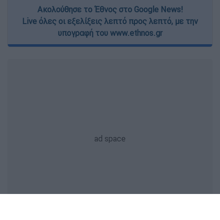
Ακολούθησε το Έθνος στο Google News!
Live όλες οι εξελίξεις λεπτό προς λεπτό, με την
υπογραφή του www.ethnos.gr