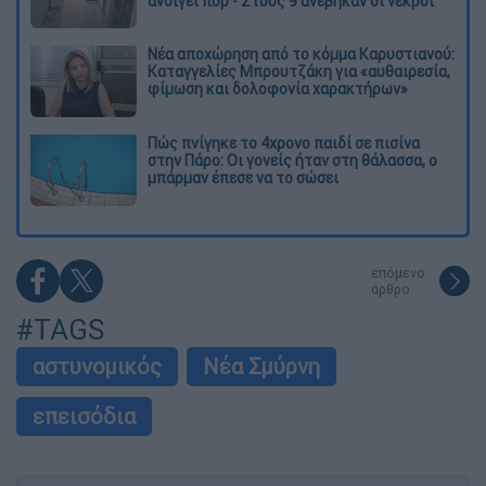
ανοίγει πυρ - Στους 9 ανέβηκαν οι νεκροί
Νέα αποχώρηση από το κόμμα Καρυστιανού:
Καταγγελίες Μπρουτζάκη για «αυθαιρεσία,
φίμωση και δολοφονία χαρακτήρων»
Πώς πνίγηκε το 4χρονο παιδί σε πισίνα
στην Πάρο: Οι γονείς ήταν στη θάλασσα, ο
μπάρμαν έπεσε να το σώσει
επόμενο
άρθρο
#TAGS
αστυνομικός
Νέα Σμύρνη
επεισόδια