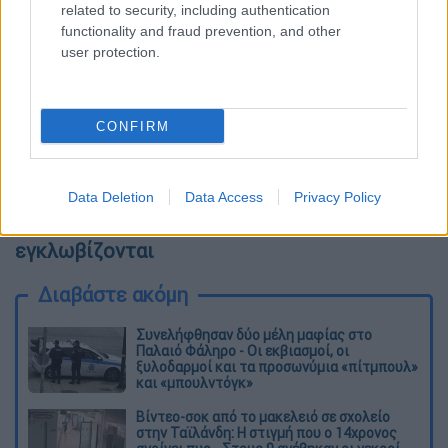
ζημιές σε πολλά αυτοκίνητα και
related to security, including authentication
καταστήματα
ενώ νεαροί έχουν
functionality and fraud prevention, and other
χρησιμοποιήσει πέτρες και κομμάτια από τα
user protection.
πεζοδρόμια που έσπασαν ή από σημεία που
εκτελούνται έργα. Μέχρι στιγμής δεν έχει
γνωστό αν έχουν γίνει προσαγωγές ή
CONFIRM
συλλήψεις.
Διαβάστε επίσης:
Νέα Σμύρνη: Βίντεο
Data Deletion
Data Access
Privacy Policy
ντοκουμέντο με αστυνομικούς να
εγκλωβίζονται
Διαβάστε ακόμη
Συνελήφθησαν δύο μέλη μαφίας στο
Παλαιό Φάληρο - Οι εκβιασμοί, οι
ξυλοδαρμοί και τα προσωνύμια «πίτμπουλ»
και «μπουλντόγκ»
Βίντεο-σοκ από το μακελειό σε σχολείο
στην Ταϊλάνδη: Η στιγμή που ο 14χρονος