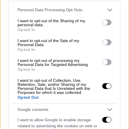
σημαίνει ότι τουριστικά είναι χαμένος ο
Please note that this website/app uses one or more Google
Ιούνιος για τη Χαλκιδική και μάλιστα αυτό
Personal Data Processing Opt Outs
services and may gather and store information including but
συμβαίνει στο δεύτερο συνεχόμενο covid-19
not limited to your visit or usage behaviour. You may click to
I want to opt-out of the Sharing of my
καλοκαίρι, χωρίς να έχουν μειωθεί
personal data.
grant or deny consent to Google and its third-party tags to
Opted In
σημαντικά τα κρούσματα.
Δεν υπάρχουν
use your data for below specified purposes in below Google
consent section.
προκρατήσεις και γι’ αυτό στο επίσημο
I want to opt-out of the Sale of my
Personal Data.
άνοιγμα του καλοκαιριού στις 15 Μαΐου, δε
Opted In
θα ανοίξει περισσότερο από το 15% των 540
I want to opt-out of processing my
ξενοδοχείων του νομού μας
. Για να ανοίξει
Personal Data for Targeted Advertising.
Opted In
ένα ξενοδοχείο, θα πρέπει η μέση πληρότητά
του, με βάση τις κρατήσεις, να κυμαίνεται
I want to opt-out of Collection, Use,
Retention, Sale, and/or Sharing of my
γύρω στο 40%, γεγονός που δεν αναμένεται
Personal Data that Is Unrelated with the
να το δούμε νωρίτερα από τις 20 Ιουνίου.
Purposes for which it was collected.
Opted Out
Ίσως και ακόμα πιο αργά, μπορεί και μέσα
τον Ιούλιο. Από τότε και μετά θα ανοίξει
Google consents
ένας ικανοποιητικός αριθμός ξενοδοχείων.
I want to allow Google to enable storage
Το δικό μου ξενοδοχείο έχω προγραμματίσει
related to advertising like cookies on web or