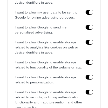
να το ανοίξω στις 4 Ιουνίου
. Με βάση την
device identifiers in apps.
εικόνα που έχουμε, δεν αναμένεται να
I want to allow my user data to be sent to
έχουμε τουρίστες από τη Δυτική Ευρώπη
Google for online advertising purposes.
πριν από το τέλος Ιουνίου ή αρχές Ιουλίου,
ενώ Βαλκάνιους τουρίστες περιμένουμε από
I want to allow Google to send me
τις 20 Ιουνίου και μετά
», τονίζει στο
personalized advertising.
ethnos.gr ο κ. Τάσιος.
I want to allow Google to enable storage
related to analytics like cookies on web or
Πιερία: «Ομφάλιος λώρος» για τον
device identifiers in apps.
τουρισμό το τελωνείο των Ευζώνων
I want to allow Google to enable storage
Παρόμοια είναι η κατάσταση και στην Πιερία,
related to functionality of the website or app.
όπου, σύμφωνα με τον πρόεδρο της Ένωσης
I want to allow Google to enable storage
Ξενοδόχων του νομού,
Ηρακλή Τσιτλακίδη
,
related to personalization.
δεν αναμένεται να ανοίξει περισσότερο από
το 20% των 370 ξενοδοχείων του νομού έως
I want to allow Google to enable storage
το Σάββατο 15 Μαΐου.
related to security, including authentication
functionality and fraud prevention, and other
«Το άνοιγμα των ξενοδοχείων φέτος στην
user protection.