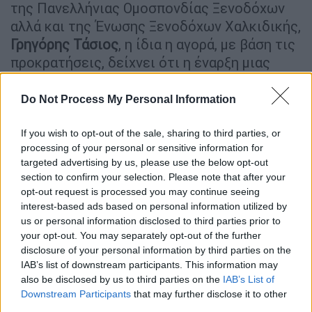
της Πανελλήνιας Ομοσπονδίας Ξενοδόχων
αλλά και της Ένωσης Ξενοδόχων Χαλκιδικής,
Γρηγόρης Τάσιος
, η ίδια η αγορά, με βάση τις
προκρατήσεις, δείχνει ότι η έναρξη μιας
σχετικά ικανοποιητικής τουριστικής
κίνησης στη Χαλκιδική μετατίθεται για τον
Do Not Process My Personal Information
Ιούλιο.
If you wish to opt-out of the sale, sharing to third parties, or
Να σημειωθεί ακόμα ότι από το 15% των
processing of your personal or sensitive information for
ξενοδοχείων της Χαλκιδικής που αναμένεται
targeted advertising by us, please use the below opt-out
section to confirm your selection. Please note that after your
να ανοίξει έως το ερχόμενο Σάββατο, η
opt-out request is processed you may continue seeing
συντριπτική πλειοψηφία θα είναι μικρές και
interest-based ads based on personal information utilized by
μεσαίες μονάδες, δυναμικότητας μέχρι
us or personal information disclosed to third parties prior to
πενήντα δωματίων.
your opt-out. You may separately opt-out of the further
disclosure of your personal information by third parties on the
«Είμαστε αντιμέτωποι με ένα πολύ δύσκολο
IAB’s list of downstream participants. This information may
also be disclosed by us to third parties on the
IAB’s List of
στοίχημα, αφού η ίδια η αγορά δείχνει ότι η
Downstream Participants
that may further disclose it to other
κίνηση πηγαίνει προς τον Ιούλιο. Αυτό
third parties.