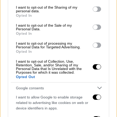
services and may gather and store information including but
not limited to your visit or usage behaviour. You may click to
I want to opt-out of the Sharing of my
personal data.
grant or deny consent to Google and its third-party tags to
Opted In
use your data for below specified purposes in below Google
Με Green Pass οι μετακινήσεις στα
consent section.
I want to opt-out of the Sale of my
Personal Data.
νησιά
Opted In
Στην
ηπειρωτική Ελλάδα
η μετακίνηση θα
I want to opt-out of processing my
Personal Data for Targeted Advertising.
γίνεται χωρίς την υποχρέωση για
self test
,
Opted In
κάτι που, ωστόσο, θα συστήνεται σε όσους
ταξιδέψουν. Από την άλλη, με κανόνες θα
I want to opt-out of Collection, Use,
Retention, Sale, and/or Sharing of my
γίνονται οι
μετακινήσεις
προς τα νησιά,
Personal Data that Is Unrelated with the
Purposes for which it was collected.
προκειμένου να διαφυλάσσεται η υγεία των
Opted Out
κατοίκων
τους. Συγκεκριμένα, όσοι
Google consents
επιθυμούν να μεταβούν σε νησιά θα πρέπει
να έχουν:
I want to allow Google to enable storage
related to advertising like cookies on web or
είτε πιστοποιητικό εμβολιασμού
device identifiers in apps.
(πάροδος 14 ημερών από τη δεύτερη