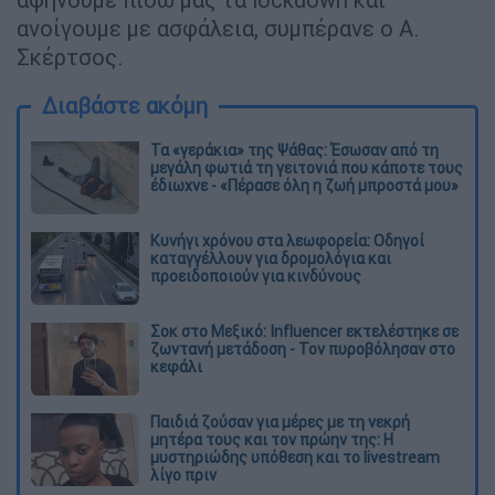
ανοίγουμε με ασφάλεια, συμπέρανε ο Α.
Σκέρτσος.
Διαβάστε ακόμη
Τα «γεράκια» της Ψάθας: Έσωσαν από τη
μεγάλη φωτιά τη γειτονιά που κάποτε τους
έδιωχνε - «Πέρασε όλη η ζωή μπροστά μου»
Κυνήγι χρόνου στα λεωφορεία: Οδηγοί
καταγγέλλουν για δρομολόγια και
προειδοποιούν για κινδύνους
Σοκ στο Μεξικό: Influencer εκτελέστηκε σε
ζωντανή μετάδοση - Τον πυροβόλησαν στο
κεφάλι
Παιδιά ζούσαν για μέρες με τη νεκρή
μητέρα τους και τον πρώην της: Η
μυστηριώδης υπόθεση και το livestream
λίγο πριν