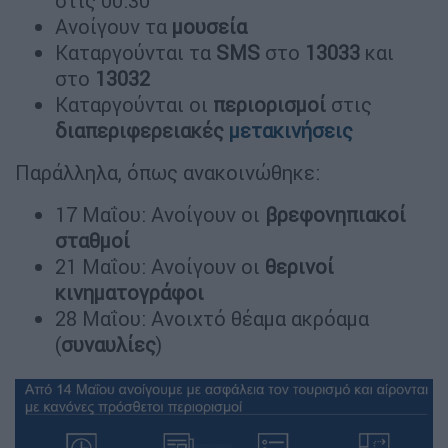
στις 00:30
Ανοίγουν τα
μουσεία
Καταργούνται τα
SMS
στο
13033
και
στο
13032
Καταργούνται οι
περιορισμοί
στις
διαπεριφερειακές
μετακινήσεις
Παράλληλα, όπως ανακοινώθηκε:
17 Μαΐου: Ανοίγουν οι
βρεφονηπιακοί
σταθμοί
21 Μαΐου: Ανοίγουν οι
θερινοί
κινηματογράφοι
28 Μαΐου: Ανοιχτό θέαμα ακρόαμα
(
συναυλίες
)