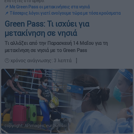
Ενότητες στο άρθρο:
📌 Με Green Pass οι μετακινήσεις στα νησιά
📌 Τέσσερις λόγοι γιατί ανοίγουμε τώρα με τόσα κρούσματα
Green Pass: Τι ισχύει για
μετακίνηση σε νησιά
Τι αλλάζει από την Παρασκευή 14 Μαΐου για τη
μετακίνηση σε νησιά με το Green Pass
🕛 χρόνος ανάγνωσης: 3 λεπτά ┋
copyright: APimages, eurokinissi