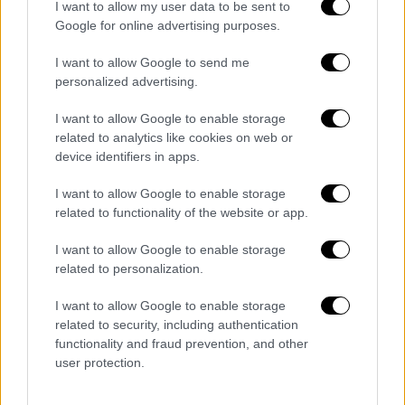
I want to allow my user data to be sent to
δόση)
Google for online advertising purposes.
είτε
PCR τεστ
72 ωρών ή rapid test 24
ωρών ή self test 24 ωρών
I want to allow Google to send me
είτε βεβαίωση νόσησης (2 μήνες μετά τη
personalized advertising.
νόσηση και έως 9 μήνες)
I want to allow Google to enable storage
related to analytics like cookies on web or
Ο έλεγχος των παραπάνω θα
device identifiers in apps.
πραγματοποιείται υποχρεωτικά από τις
αεροπορικές και τις ακτοπλοϊκές εταιρίες,
I want to allow Google to enable storage
και υπόχρεοι θα είναι όλοι οι ημεδαποί και
related to functionality of the website or app.
αλλοδαποί ταξιδιώτες άνω των 5 ετών.
I want to allow Google to enable storage
related to personalization.
Αναλυτικότερα, ο υφυπουργός παρά τω
πρωθυπουργώ
διευκρίνισε και τις
I want to allow Google to enable storage
προϋποθέσεις των
υπερτοπικών
related to security, including authentication
functionality and fraud prevention, and other
μετακινήσεων. Συγκεκριμένα, όποιος
user protection.
επιθυμεί να ταξιδέψει προς και από τα νησιά
μας (με εξαίρεση τη Λευκάδα και την Εύβοια),