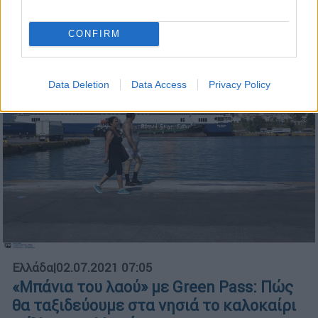
αλλά και τον εμβολιασμό των εφήβων
CONFIRM
Data Deletion
Data Access
Privacy Policy
Ελλάδα
|
02.07.2021 07:05
«Μπάνια του λαού» με Green Pass: Πώς
θα ταξιδεύουμε στα νησιά το καλοκαίρι