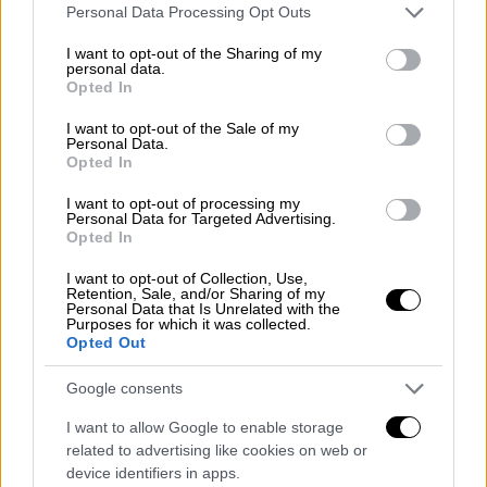
Please note that this website/app uses one or more Google
Personal Data Processing Opt Outs
services and may gather and store information including but
not limited to your visit or usage behaviour. You may click to
I want to opt-out of the Sharing of my
personal data.
grant or deny consent to Google and its third-party tags to
Opted In
use your data for below specified purposes in below Google
consent section.
I want to opt-out of the Sale of my
Personal Data.
Opted In
I want to opt-out of processing my
Personal Data for Targeted Advertising.
Opted In
Ελλάδα
|
02.07.2021 17:25
I want to opt-out of Collection, Use,
Ταξίδι σε νησί με πλοίο: Τι ισχύει για
Retention, Sale, and/or Sharing of my
Personal Data that Is Unrelated with the
όσους έχουν κάνει μόνο μία δόση
Purposes for which it was collected.
Opted Out
εμβολίου
Πώς θα ταξιδεύουμε με πλοίο από 5 Ιουλίου
Google consents
- Πώς θα μετακινούμαστε από νησί σε νησί
I want to allow Google to enable storage
related to advertising like cookies on web or
device identifiers in apps.