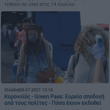
τεθούν σε ισχύ στις 14 Ιουλίου
Ελλάδα
|
05.07.2021 12:16
Koρονοϊός - Green Pass: Ευρεία αποδοχή
από τους πολίτες - Πόσα έχουν εκδοθεί