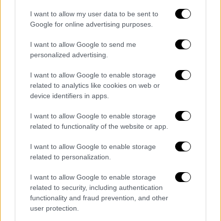
I want to allow my user data to be sent to
Google for online advertising purposes.
I want to allow Google to send me
personalized advertising.
I want to allow Google to enable storage
related to analytics like cookies on web or
device identifiers in apps.
I want to allow Google to enable storage
related to functionality of the website or app.
I want to allow Google to enable storage
related to personalization.
Ελλάδα
|
02.07.2021 13:00
Νέες διευκρινίσεις: Mε green pass ή
I want to allow Google to enable storage
αρνητικό rapid οι μετακινήσεις στα
related to security, including authentication
functionality and fraud prevention, and other
νησιά – Τι γίνεται με το self test
user protection.
Τι ισχύει για τις μετακινήσεις, την εστίαση