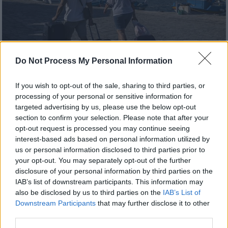
Do Not Process My Personal Information
If you wish to opt-out of the sale, sharing to third parties, or
Ελλάδα
|
02.07.2021 23:25
processing of your personal or sensitive information for
Ταξίδι με πλοίο: Τι αλλάζει από Δευτέρα
targeted advertising by us, please use the below opt-out
- Πώς γίνονται οι μετακινήσεις στα
section to confirm your selection. Please note that after your
opt-out request is processed you may continue seeing
νησιά
interest-based ads based on personal information utilized by
Πώς θα ταξιδεύουμε με πλοία από Δευτέρα -
us or personal information disclosed to third parties prior to
Οι προϋποθέσεις για μετακινήσεις στα
your opt-out. You may separately opt-out of the further
disclosure of your personal information by third parties on the
νησιά - Ποιοι εξαιρούνται
IAB’s list of downstream participants. This information may
also be disclosed by us to third parties on the
IAB’s List of
Downstream Participants
that may further disclose it to other
third parties.