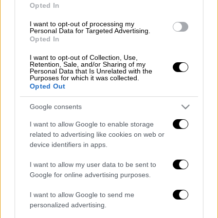
Opted In
τόσο στο Νοσοκομείο Λαμίας, όσο και στο
εφημερεύων Ψυχιατρικό Νοσοκομείο στην
I want to opt-out of processing my
Personal Data for Targeted Advertising.
Αθήνα όπου διακομίστηκε το βράδυ της
Opted In
Τετάρτης (12/5) με ασθενοφόρο του ΕΚΑΒ
I want to opt-out of Collection, Use,
συνοδεία περιπολικού. Και οι δύο Ψυχίατροι
Retention, Sale, and/or Sharing of my
Personal Data that Is Unrelated with the
συμφώνησαν στην παραμονή της για
Purposes for which it was collected.
παρακολούθηση και νοσηλεία
στο
Opted Out
Ψυχιατρικό Νοσοκομείο Αττικής
.
Google consents
Όλα ξεκίνησαν όταν η γιατρός, που ήταν
I want to allow Google to enable storage
βάρδια και συμπλήρωνε το ατομικό έντυπο
related to advertising like cookies on web or
του καθενός που πήγαινε να εμβολιαστεί τις
device identifiers in apps.
προηγούμενες ημέρες στο Κέντρο Υγείας
I want to allow my user data to be sent to
Λαμίας
, απέτρεπε τους ασθενείς να κάνουν
Google for online advertising purposes.
το εμβόλιο. «Και πού ξέρετε ότι το εμβόλιο
που θα κάνετε είναι της
Pfizer
. Ποιος σας το
I want to allow Google to send me
personalized advertising.
διαβεβαιώνει; Ξέρετε ότι το εμβόλιο αυτό