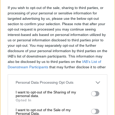
If you wish to opt-out of the sale, sharing to third parties, or
processing of your personal or sensitive information for
Προσθέστε το ΕΘΝΟΣ στη Google
targeted advertising by us, please use the below opt-out
section to confirm your selection. Please note that after your
Εξελίξεις στην υπόθεση που δημιούργησε
opt-out request is processed you may continue seeing
interest-based ads based on personal information utilized by
πολλά ερωτηματικά με την
γιατρό
που
us or personal information disclosed to third parties prior to
απέτρεπε τους πολίτες να κάνουν το
your opt-out. You may separately opt-out of the further
εμβόλιο
κατά του
κορονοϊού
στο Κέντρο
disclosure of your personal information by third parties on the
Υγείας
Λαμίας
. Σύμφωνα με το ρεπορτάζ του
IAB’s list of downstream participants. This information may
also be disclosed by us to third parties on the
IAB’s List of
LamiaReport
η μητέρα της κατέθεσε στο ΑΤ
Downstream Participants
that may further disclose it to other
Βόλου αίτημα ακούσιας ψυχιατρικής
third parties.
εξέτασης
της κόρης της, ανησυχώντας για
Please note that this website/app uses one or more Google
την υγεία της.
Personal Data Processing Opt Outs
services and may gather and store information including but
not limited to your visit or usage behaviour. You may click to
I want to opt-out of the Sharing of my
Στη συνέχεια ενημερώθηκε η Εισαγγελία
personal data.
grant or deny consent to Google and its third-party tags to
Λαμίας που παρήγγειλε την εξέταση της από
Opted In
use your data for below specified purposes in below Google
ψυχιάτρους Δημόσιου Νοσοκομείου όπως
consent section.
I want to opt-out of the Sale of my
προβλέπει ο νόμος. Η γυναίκα εξετάστηκε
Personal Data.