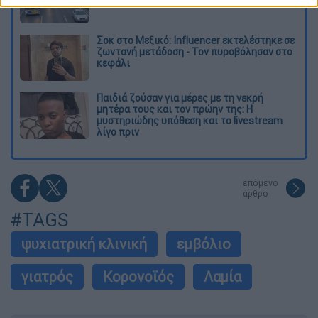
Σοκ στο Μεξικό: Influencer εκτελέστηκε σε
ζωντανή μετάδοση - Τον πυροβόλησαν στο
κεφάλι
Παιδιά ζούσαν για μέρες με τη νεκρή
μητέρα τους και τον πρώην της: Η
μυστηριώδης υπόθεση και το livestream
λίγο πριν
επόμενο
άρθρο
#TAGS
ψυχιατρική κλινική
εμβόλιο
γιατρός
Κορονοϊός
Λαμία