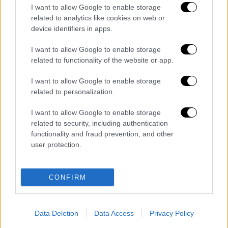
προκαλεί μυοκαρδίτιδα και ότι κινδυνεύετε;
I want to allow Google to enable storage
Κάνοντας το εμβόλιο κανείς δεν σας
related to analytics like cookies on web or
εξασφαλίζει... Πρέπει να υπογράψετε
device identifiers in apps.
υπεύθυνη δήλωση Γιατί ήρθατε να το κάνετε;
I want to allow Google to enable storage
Μην ακούτε αυτά που λένε», έλεγε μεταξύ
related to functionality of the website or app.
άλλων στην προσπάθειά της να μεταπείσει
τους πολίτες να μην εμβολιαστούν.
I want to allow Google to enable storage
related to personalization.
Διαβάστε επίσης:
Πιστοποιητικό
I want to allow Google to enable storage
εμβολιασμού: Εκδόθηκαν 665.000 - Σε ποιες
related to security, including authentication
μετακινήσεις απαιτείται
functionality and fraud prevention, and other
user protection.
Διαβάστε ακόμη
Τα «γεράκια» της Ψάθας: Έσωσαν από τη
CONFIRM
μεγάλη φωτιά τη γειτονιά που κάποτε τους
έδιωχνε - «Πέρασε όλη η ζωή μπροστά μου»
Data Deletion
Data Access
Privacy Policy
Κυνήγι χρόνου στα λεωφορεία: Δρομολόγια
που «δεν βγαίνουν» και προειδοποιήσεις