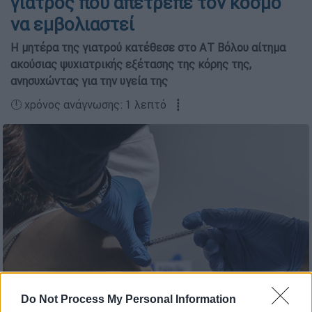
γιατρός που απέτρεπε τον κόσμο
να εμβολιαστεί
Η μητέρα της γιατρού κατέθεσε στο ΑΤ Βόλου αίτημα
ακούσιας ψυχιατρικής εξέτασης της κόρης της,
ανησυχώντας για την υγεία της
🕛 χρόνος ανάγνωσης: 1 λεπτό ┋
Do Not Process My Personal Information
Copyright: Intime