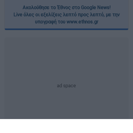
Ακολούθησε το Έθνος στο Google News!
Live όλες οι εξελίξεις λεπτό προς λεπτό, με την
υπογραφή του www.ethnos.gr