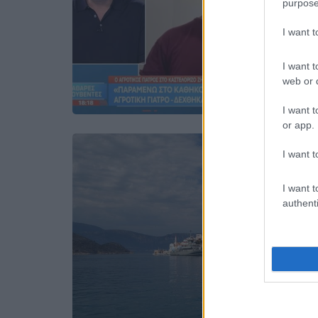
purpose
I want 
I want t
web or d
I want t
or app.
I want t
I want t
authenti