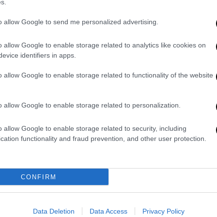
στο Καστελλόριζο - Οι εικόνες
s.
ντροπής
to allow Google to send me personalized advertising.
Ο Νικόλας Χατζόπουλος μέσω του
OPEN είχε καταγγείλει άθλιες
o allow Google to enable storage related to analytics like cookies on
συνθήκες διαβίωσης στο σπίτι που
evice identifiers in apps.
του παραχώρησε ο δήμος
o allow Google to enable storage related to functionality of the website
o allow Google to enable storage related to personalization.
Ελλάδα
|
04.07.2026 20:20
Σύλληψη αγροτικού γιατρού στο
o allow Google to enable storage related to security, including
Καστελόριζο: Διαψεύδει ο Δήμος
cation functionality and fraud prevention, and other user protection.
Μεγίστης - Η εκδοχή του
Οι δύο καταγγελίες σε βάρος του
CONFIRM
γιατρού που επικαλείται ο Δήμος και
η κόντρα για την κατοικία
Data Deletion
Data Access
Privacy Policy