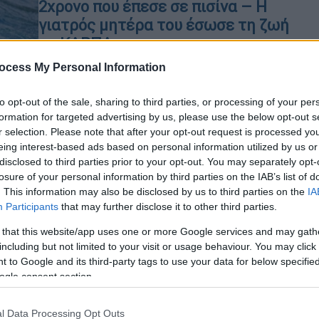
2χρονο που έπεσε σε πισίνα – Η
γιατρός μητέρα του έσωσε τη ζωή
με ΚΑΡΠΑ
Οι γιατροί χαρακτηρίζουν τις
ocess My Personal Information
επόμενες ώρες, ιδιαίτερα κρίσιμες.
to opt-out of the sale, sharing to third parties, or processing of your per
formation for targeted advertising by us, please use the below opt-out s
r selection. Please note that after your opt-out request is processed y
Κε
eing interest-based ads based on personal information utilized by us or
Κ
disclosed to third parties prior to your opt-out. You may separately opt-
Κόσμος
|
08.07.2026 07:55
losure of your personal information by third parties on the IAB’s list of
0
Σύζυγος και παιδιά επανενώθηκαν
. This information may also be disclosed by us to third parties on the
IA
με πατέρα που έριξε το
Participants
that may further disclose it to other third parties.
αυτοκίνητο σε γκρεμό 90 μέτρων
 that this website/app uses one or more Google services and may gath
για να τους σκοτώσει
including but not limited to your visit or usage behaviour. You may click 
Με
 to Google and its third-party tags to use your data for below specifi
Γιατί ο 45χρονος Ντάμες Πατέλ
Μ
ogle consent section.
κρίθηκε αθώος από δικαστή για τρεις
0
απόπειρες ανθρωποκτονίας
l Data Processing Opt Outs