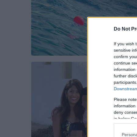
Do Not Pr
If you wish 
sensitive in
confirm you
continue se
information 
further disc
participants
Downstream 
Please note
information 
deny consent
in below Go
Persona