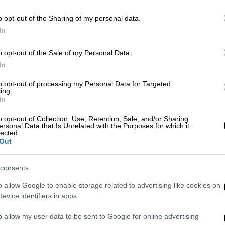
o opt-out of the Sharing of my personal data.
Ελλάδα
|
05.07.2026 20:46
In
ΑΠ
Καστελόριζο: Αγανάκτηση και
Β
προβληματισμό εκφράζει ο
o opt-out of the Sale of my Personal Data.
θ
Ιατρικός Σύλλογος για τη σύλληψη
In
του αγροτικού γιατρού
to opt-out of processing my Personal Data for Targeted
ing.
Αγανάκτηση και προβληματισμό
In
εξέφρασε ο Ιατρικός Σύλλογος
ΑΘ
o opt-out of Collection, Use, Retention, Sale, and/or Sharing
Αθηνών από το περιστατικό της
Α
ersonal Data that Is Unrelated with the Purposes for which it
σύλληψης αγροτικού ιατρού στο
lected.
Out
Καστελόριζο
consents
Ελλάδα
|
05.07.2026 08:57
ΑΠ
o allow Google to enable storage related to advertising like cookies on
«Θα με συλλάβουν μετά την
Μ
evice identifiers in apps.
εκπομπή»: Όσα είχε καταγγείλει
Α
στο OPEN ο αγροτικός γιατρός
o allow my user data to be sent to Google for online advertising