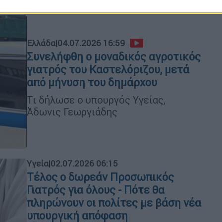
Ελλάδα
|
04.07.2026 16:59
Συνελήφθη ο μοναδικός αγροτικός
γιατρός του Καστελόριζου, μετά
από μήνυση του δημάρχου
Τι δήλωσε ο υπουργός Υγείας,
Άδωνις Γεωργιάδης
Υγεία
|
02.07.2026 06:15
Τέλος ο δωρεάν Προσωπικός
Γιατρός για όλους - Πότε θα
πληρώνουν οι πολίτες με βάση νέα
υπουργική απόφαση