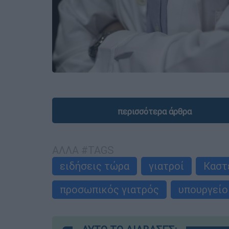
περισσότερα άρθρα
ΑΛΛΑ #TAGS
ειδήσεις τώρα
γιατροί
Καστ
προσωπικός γιατρός
υπουργείο