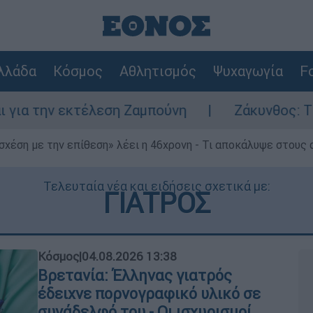
λλάδα
Κόσμος
Αθλητισμός
Ψυχαγωγία
Fo
κτέλεση Ζαμπούνη
Ζάκυνθος: Τι απαντά η Ε
 σχέση με την επίθεση» λέει η 46χρονη - Τι αποκάλυψε στους
Τελευταία νέα και ειδήσεις σχετικά με:
ΓΙΑΤΡΟΣ
Κόσμος
|
04.08.2026 13:38
Βρετανία: Έλληνας γιατρός
έδειχνε πορνογραφικό υλικό σε
συνάδελφό του - Οι ισχυρισμοί