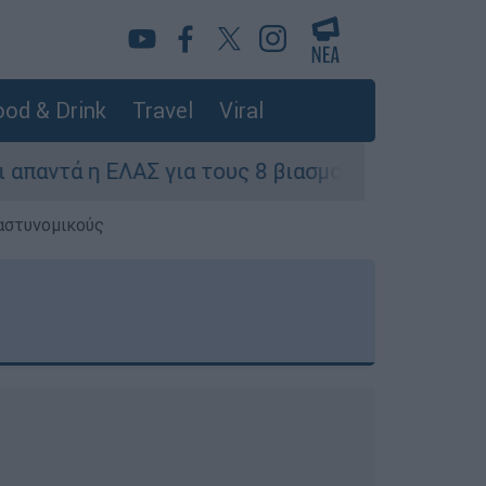
od & Drink
Travel
Viral
ΛΑΣ για τους 8 βιασμούς τουριστριών - «Μόνο 3
 αστυνομικούς