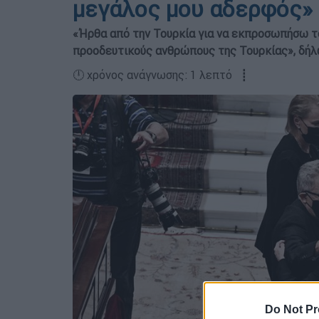
μεγάλος μου αδερφός»
«Ήρθα από την Τουρκία για να εκπροσωπήσω τ
προοδευτικούς ανθρώπους της Τουρκίας», δήλ
🕛 χρόνος ανάγνωσης: 1 λεπτό ┋
Do Not Pr