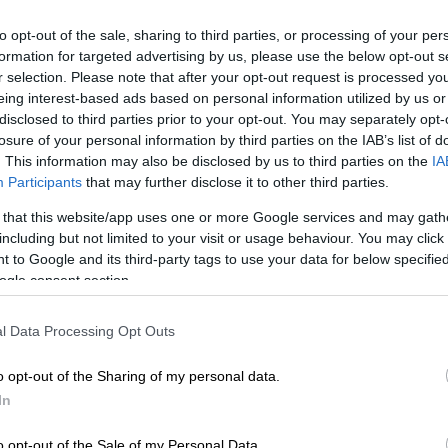
to opt-out of the sale, sharing to third parties, or processing of your per
formation for targeted advertising by us, please use the below opt-out s
r selection. Please note that after your opt-out request is processed y
eing interest-based ads based on personal information utilized by us or
disclosed to third parties prior to your opt-out. You may separately opt-
losure of your personal information by third parties on the IAB’s list of
. This information may also be disclosed by us to third parties on the
IA
Participants
that may further disclose it to other third parties.
 that this website/app uses one or more Google services and may gath
 το ΕΘΝΟΣ στη Google
including but not limited to your visit or usage behaviour. You may click 
 to Google and its third-party tags to use your data for below specifi
τός
Τούρκος
καλλιτέχνης,
Ζουλφού
ogle consent section.
ί πολλές φορές με τον μεγάλο μας
παρευρέθηκε στη
Μητρόπολη
Αθηνών
για να
l Data Processing Opt Outs
αλό του φίλο και συνεργάτη. Σε δηλώσεις
o opt-out of the Sharing of my personal data.
ό ναό μετά την τελετή σημείωσε ότι ο
In
του αδερφός» και πως ήρθε στην Αθήνα για
ομμάτι του
τουρκικού λαού
.
o opt-out of the Sale of my Personal Data.