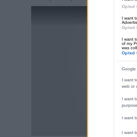
Opted 
I want 
Advertis
Opted 
I want t
of my P
was col
Opted 
Google 
I want t
web or d
I want t
purpose
I want 
I want t