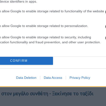
evice identifiers in apps.
οσωπήσω τους φίλους του
Μίκη Θεοδωράκη
o allow Google to enable storage related to functionality of the website
πους της Τουρκίας και να εκφράσω τον
σύνη τους στον
Μίκη
», σημείωσε ο
ν συνεχεία μίλησε για τη μεγάλη του λύπη.
o allow Google to enable storage related to personalization.
 από
σαράντα χρόνια συνεργασίας
και έπειτα
o allow Google to enable storage related to security, including
ικές δράσεις που κάναμε μαζί νιώθω ένα
cation functionality and fraud prevention, and other user protection.
.
 Μίκης Θεοδωράκης, ο κ.
Λιβανελί
CONFIRM
μεγάλος
μου
αδερφός
, ο καλός μου φίλος.
Data Deletion
Data Access
Privacy Policy
στον μεγάλο συνθέτη - Ξεκίνησε το ταξίδι