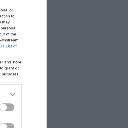
sonal or
ection to
ou may
 personal
out of the
 downstream
B’s List of
er and store
to grant or
ed purposes