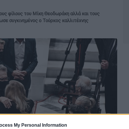
ους φίλους του Μίκη Θεοδωράκη αλλά και τους
ωσε συγκινημένος ο Τούρκος καλλιτέχνης
ocess My Personal Information