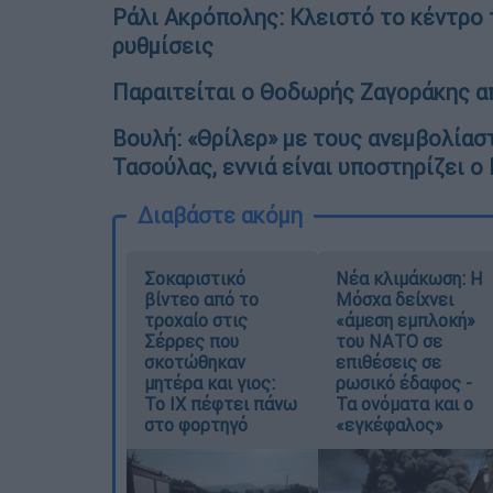
Ράλι Ακρόπολης: Κλειστό το κέντρο 
ρυθμίσεις
Παραιτείται ο Θοδωρής Ζαγοράκης α
Βουλή: «Θρίλερ» με τους ανεμβολίασ
Τασούλας, εννιά είναι υποστηρίζει 
Διαβάστε ακόμη
Σοκαριστικό
Νέα κλιμάκωση: Η
βίντεο από το
Μόσχα δείχνει
τροχαίο στις
«άμεση εμπλοκή»
Σέρρες που
του ΝΑΤΟ σε
σκοτώθηκαν
επιθέσεις σε
μητέρα και γιος:
ρωσικό έδαφος -
Το ΙΧ πέφτει πάνω
Τα ονόματα και ο
στο φορτηγό
«εγκέφαλος»