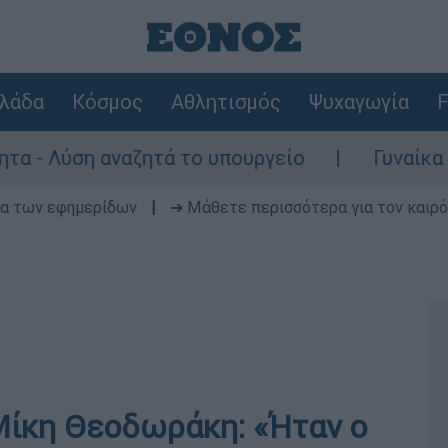
λάδα
Κόσμος
Αθλητισμός
Ψυχαγωγία
F
ύση αναζητά το υπουργείο
Γυναίκα χωρίς 
δα των εφημερίδων
|
➔ Μάθετε περισσότερα για τον καιρό
Μίκη Θεοδωράκη: «Ήταν ο