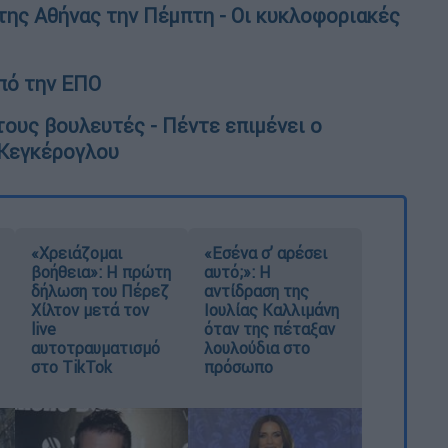
της Αθήνας την Πέμπτη - Οι κυκλοφοριακές
πό την ΕΠΟ
τους βουλευτές - Πέντε επιμένει ο
ο Κεγκέρογλου
«Χρειάζομαι
«Εσένα σ’ αρέσει
βοήθεια»: Η πρώτη
αυτό;»: Η
δήλωση του Πέρεζ
αντίδραση της
Χίλτον μετά τον
Ιουλίας Καλλιμάνη
live
όταν της πέταξαν
αυτοτραυματισμό
λουλούδια στο
στο TikTok
πρόσωπο