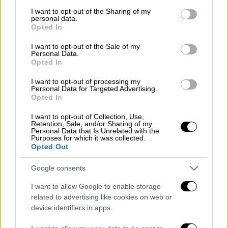
services and may gather and store information including but
Μητροπολίτης Σεραφείμ κατά
not limited to your visit or usage behaviour. You may click to
I want to opt-out of the Sharing of my
personal data.
αντιεμβολιαστών ιερέων: Εγωπαθείς
grant or deny consent to Google and its third-party tags to
Opted In
use your data for below specified purposes in below Google
και αδελφοκτόνοι – Δεν έχουν θέση
consent section.
στην εκκλησία
I want to opt-out of the Sale of my
Personal Data.
Opted In
Ελλάδα
|
09.11.2021 08:40
I want to opt-out of processing my
Personal Data for Targeted Advertising.
Τι οδήγησε στην έκρηξη κρουσμάτων
Opted In
κορονοϊού: Η Αθηνά Λινού εξηγεί
I want to opt-out of Collection, Use,
Retention, Sale, and/or Sharing of my
Personal Data that Is Unrelated with the
Purposes for which it was collected.
Opted Out
Κανένας τραυματισμός
Google consents
Ευτυχώς κανένας δεν υπέστη τραυματισμό
I want to allow Google to enable storage
και όλοι βγήκαν σώοι από το λεωφορείο.
related to advertising like cookies on web or
device identifiers in apps.