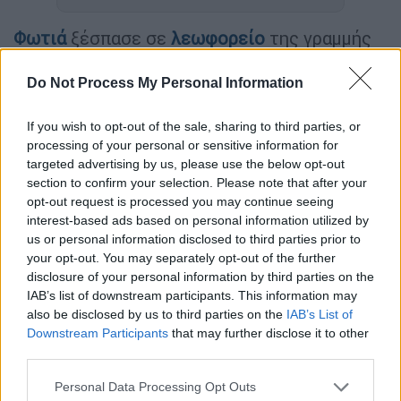
Φωτιά
ξέσπασε σε
λεωφορείο
της γραμμής
Ε90 στην Πανεπιστημιούπολη
Ζωγράφου
το
πρωί της Τρίτης, ενώ αυτό ήταν γεμάτο
Do Not Process My Personal Information
φοιτητές. Το όχημα εκτελούσε το
If you wish to opt-out of the sale, sharing to third parties, or
δρομολόγιο Πειραιά - Πανεπιστημιούπολη
processing of your personal or sensitive information for
και λόγω και της ώρας πολλοί φοιτητές
targeted advertising by us, please use the below opt-out
επέβαιναν σε αυτό.
section to confirm your selection. Please note that after your
opt-out request is processed you may continue seeing
interest-based ads based on personal information utilized by
ΔΙΑΒΑΣΤΕ ΕΠΙΣΗΣ
us or personal information disclosed to third parties prior to
your opt-out. You may separately opt-out of the further
Οικονομία
|
09.11.2021 08:59
disclosure of your personal information by third parties on the
Voucher: Κουπόνι σίτισης 250 ευρώ
IAB’s list of downstream participants. This information may
για πρωτοετείς φοιτητές από τη
also be disclosed by us to third parties on the
IAB’s List of
Downstream Participants
that may further disclose it to other
Στερεά Ελλάδα
third parties.
Please note that this website/app uses one or more Google
Personal Data Processing Opt Outs
Εκκλησία
|
09.11.2021 08:50