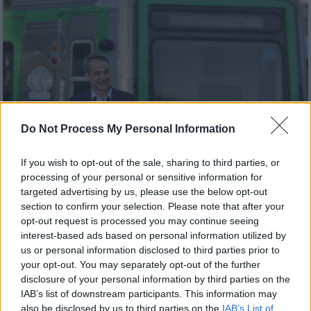
Do Not Process My Personal Information
If you wish to opt-out of the sale, sharing to third parties, or
processing of your personal or sensitive information for
targeted advertising by us, please use the below opt-out
section to confirm your selection. Please note that after your
Πολιτική
|
20.05.2026 21:07
opt-out request is processed you may continue seeing
interest-based ads based on personal information utilized by
Μητσοτάκης: 1.076 νέα λεωφορεία,
us or personal information disclosed to third parties prior to
συρμοί και προσλήψεις στις
your opt-out. You may separately opt-out of the further
συγκοινωνίες - Έρχονται συλλογικές
disclosure of your personal information by third parties on the
συμβάσεις
IAB’s list of downstream participants. This information may
also be disclosed by us to third parties on the
IAB’s List of