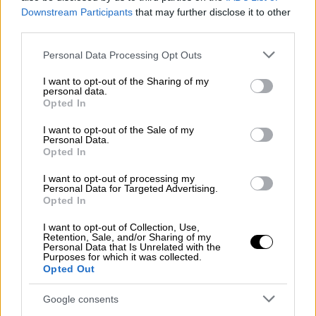
Οι νέοι στόχοι που έθεσε ο πρωθυπουργός
Downstream Participants
that may further disclose it to other
για λεωφορεία, συρμούς και συχνότητες
third parties.
δρομολογίων
Please note that this website/app uses one or more Google
Personal Data Processing Opt Outs
services and may gather and store information including but
not limited to your visit or usage behaviour. You may click to
I want to opt-out of the Sharing of my
personal data.
grant or deny consent to Google and its third-party tags to
Opted In
use your data for below specified purposes in below Google
consent section.
I want to opt-out of the Sale of my
Personal Data.
Opted In
I want to opt-out of processing my
Personal Data for Targeted Advertising.
Opted In
I want to opt-out of Collection, Use,
Retention, Sale, and/or Sharing of my
Personal Data that Is Unrelated with the
Purposes for which it was collected.
Opted Out
Google consents
Ελλάδα
|
18.05.2026 16:31