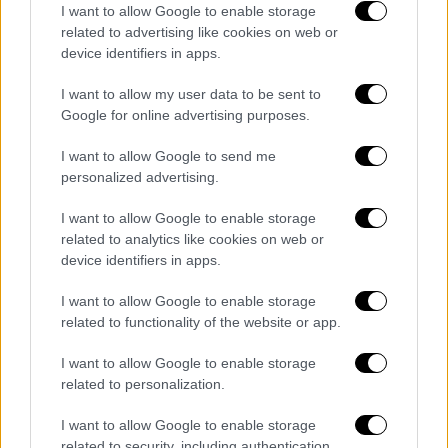
ΟΑΣΑ: Αυξήθηκαν δρομολόγια και
I want to allow Google to enable storage
επιβάτες το πρώτο τετράμηνο του 2026
related to advertising like cookies on web or
device identifiers in apps.
Τα οχηματοχιλιόμετρα αυξήθηκαν κατά
3,54%, ξεπερνώντας τα 28,3 εκατομμύρια,
I want to allow my user data to be sent to
εξέλιξη που αποδίδεται κυρίως στη
Google for online advertising purposes.
σταδιακή ανανέωση του στόλου και στη
I want to allow Google to send me
μεγαλύτερη διαθεσιμότητα οχημάτων στους
personalized advertising.
δρόμους της πρωτεύουσας
I want to allow Google to enable storage
related to analytics like cookies on web or
device identifiers in apps.
I want to allow Google to enable storage
related to functionality of the website or app.
I want to allow Google to enable storage
related to personalization.
I want to allow Google to enable storage
related to security, including authentication