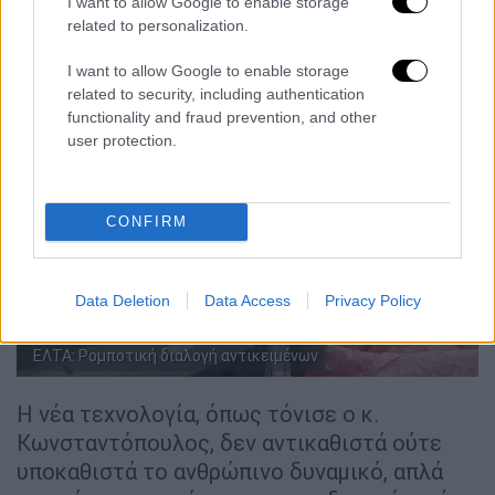
I want to allow Google to enable storage
οποία θα γίνει ακόμη μεγαλύτερη, με την
related to personalization.
εγκατάσταση της δεύτερης φάσης.
I want to allow Google to enable storage
related to security, including authentication
functionality and fraud prevention, and other
user protection.
CONFIRM
Data Deletion
Data Access
Privacy Policy
ΕΛΤΑ: Ρομποτική διαλογή αντικειμένων
Η νέα τεχνολογία, όπως τόνισε ο κ.
Κωνσταντόπουλος, δεν αντικαθιστά ούτε
υποκαθιστά το ανθρώπινο δυναμικό, απλά