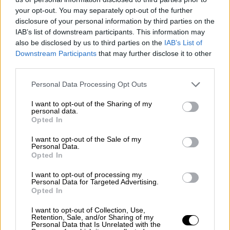
Την ανάπτυξη των Ψηφιακών
your opt-out. You may separately opt-out of the further
Καταστημάτων 24ωρης λειτουργίας
disclosure of your personal information by third parties on the
(Smart Lockers). Στα καταστήματα αυτά,
IAB’s list of downstream participants. This information may
που θα αναπτυχθούν στο πλαίσιο του
also be disclosed by us to third parties on the
IAB’s List of
Downstream Participants
that may further disclose it to other
αναβαθμισμένου δικτύου των ΕΛΤΑ, οι
third parties.
πελάτες θα μπορούν να παραδίδουν ή να
Please note that this website/app uses one or more Google
παραλαμβάνουν το αντικείμενο, το
Personal Data Processing Opt Outs
services and may gather and store information including but
πακέτο ή την αλληλογραφία τους, 24
not limited to your visit or usage behaviour. You may click to
I want to opt-out of the Sharing of my
ώρες το 24ωρο, κάθε ημέρα του έτους.
personal data.
grant or deny consent to Google and its third-party tags to
Opted In
use your data for below specified purposes in below Google
«Έχουμε φτάσει στο τέλος της αρχής μιας
consent section.
I want to opt-out of the Sale of my
μεγάλης μεταρρύθμισης στα ΕΛΤΑ.
Personal Data.
Opted In
Προχωρούμε τώρα στον Ψηφιακό
Μετασχηματισμό και σε έναν εντελώς νέο
I want to opt-out of processing my
Personal Data for Targeted Advertising.
οργανισμό με επίκεντρο την εξυπηρέτηση
Opted In
των Ελλήνων πολιτών μέσα από
I want to opt-out of Collection, Use,
πρωτοποριακές υπηρεσίες. Δημιουργούμε
Retention, Sale, and/or Sharing of my
αξία για την Εταιρεία και δείχνουμε το
Personal Data that Is Unrelated with the