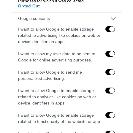
Purposes for which it was collected.
δρόμο για το πώς μία δημόσια επιχείρηση
Opted Out
μπορεί να γίνει καινοτόμος, ανταγωνιστική
Google consents
και ταυτόχρονα, οικονομικά υγιής και
επιχειρηματικά αποτελεσματική.
I want to allow Google to enable storage
Διατηρώντας, όμως το κοινωνικό της
related to advertising like cookies on web or
device identifiers in apps.
αποτύπωμα», επεσήμανε ο Διευθύνων
Σύμβουλος του Ομίλου ΕΛΤΑ,
Γιώργος
I want to allow my user data to be sent to
Κωνσταντόπουλος
.
Google for online advertising purposes.
Προσέθεσε ότι η νέα ψηφιακή εποχή θα
I want to allow Google to send me
personalized advertising.
συνδυάζει την καθολική κάλυψη της
επικράτειας, με 1.600 σημεία εξυπηρέτησης,
I want to allow Google to enable storage
ταχύτερες διαδικασίες αλλά και νέες
related to analytics like cookies on web or
ψηφιακές λειτουργίες.
device identifiers in apps.
Από την πρώτη φάση της ρομποτικής
I want to allow Google to enable storage
related to functionality of the website or app.
διαλογής τα ΕΛΤΑ αναμένουν ετήσια
εξοικονόμηση της τάξης των 2 εκατ. ευρώ, η