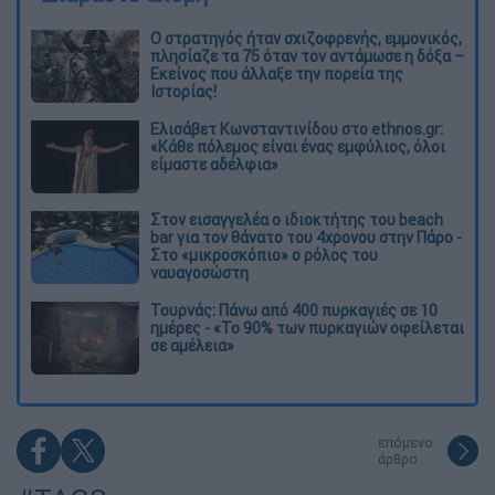
O στρατηγός ήταν σχιζοφρενής, εμμονικός,
πλησίαζε τα 75 όταν τον αντάμωσε η δόξα –
Εκείνος που άλλαξε την πορεία της
Ιστορίας!
Ελισάβετ Κωνσταντινίδου στο ethnos.gr:
«Κάθε πόλεμος είναι ένας εμφύλιος, όλοι
είμαστε αδέλφια»
Στον εισαγγελέα ο ιδιοκτήτης του beach
bar για τον θάνατο του 4χρονου στην Πάρο -
Στο «μικροσκόπιο» ο ρόλος του
ναυαγοσώστη
Τουρνάς: Πάνω από 400 πυρκαγιές σε 10
ημέρες - «Το 90% των πυρκαγιών οφείλεται
σε αμέλεια»
επόμενο
άρθρο