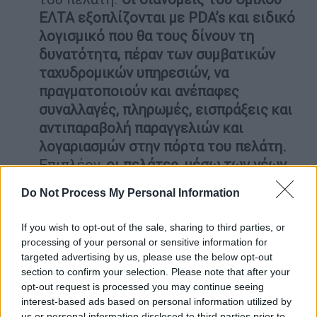
ΕΛΤΑ εξοπλίζονται με PDA’s και ειδικό
λογισμικό που θα τους δίνουν τη
δυνατότητα, πέραν των συμβατικών
ταχυδρομικών υπηρεσιών, να
πραγματοποιούν και ανέπαφες
συναλλαγές, πληρωμές, εισπράξεις και
αντιπαραβολή παραγγελιών και
λογαριασμών στην πόρτα του πελάτη.
Επιπλέον,
οι πελάτες, μέσω των νέων
εφαρμογών που φέρνει ο Ψηφιακός
Do Not Process My Personal Information
Ταχυδρόμος, θα έχουν real time
ενημέρωση
για την εξέλιξη της
If you wish to opt-out of the sale, sharing to third parties, or
παραγγελίας τους και ειδοποιήσεις για
processing of your personal or sensitive information for
την παραλαβή, με το στίγμα του
targeted advertising by us, please use the below opt-out
section to confirm your selection. Please note that after your
διανομέα που τους εξυπηρετεί, σε
opt-out request is processed you may continue seeing
πραγματικό χρόνο.
interest-based ads based on personal information utilized by
us or personal information disclosed to third parties prior to