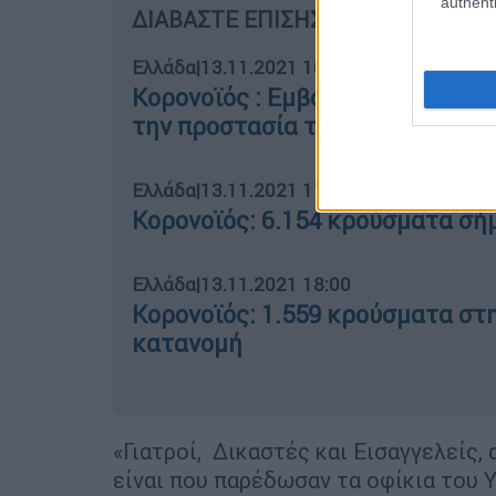
authenti
ΔΙΑΒΑΣΤΕ ΕΠΙΣΗΣ
Ελλάδα
|
13.11.2021 10:52
Κορονοϊός : Εμβολιασμός, τρίτη
την προστασία του ΕΣΥ
Ελλάδα
|
13.11.2021 17:56
Κορονοϊός: 6.154 κρούσματα σήμ
Ελλάδα
|
13.11.2021 18:00
Κορονοϊός: 1.559 κρούσματα στη
κατανομή
«Γιατροί, Δικαστές και Εισαγγελείς,
είναι που παρέδωσαν τα οφίκια του 