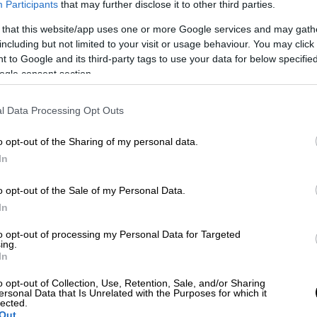
Participants
that may further disclose it to other third parties.
τόμου και να προστατευθεί η ζωή των
 that this website/app uses one or more Google services and may gath
including but not limited to your visit or usage behaviour. You may click 
 to Google and its third-party tags to use your data for below specifi
ogle consent section.
l Data Processing Opt Outs
o opt-out of the Sharing of my personal data.
In
o opt-out of the Sale of my Personal Data.
In
to opt-out of processing my Personal Data for Targeted
ing.
In
o opt-out of Collection, Use, Retention, Sale, and/or Sharing
ersonal Data that Is Unrelated with the Purposes for which it
lected.
Out