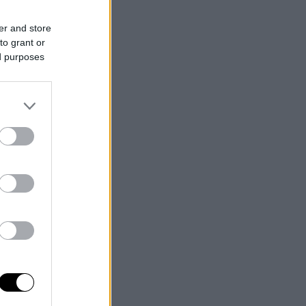
er and store
to grant or
ed purposes