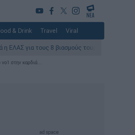
ood & Drink
Travel
Viral
για τους 8 βιασμούς τουριστριών - «Μόνο 3 περι
 νο1 στην καρδιά...