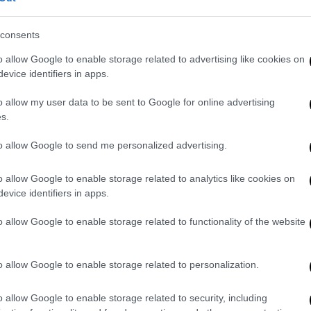
consents
ις στο Facebook
o allow Google to enable storage related to advertising like cookies on
evice identifiers in apps.
πτη υγείας είναι αποκαλυπτικές. Σε
o allow my user data to be sent to Google for online advertising
 παρά τα μηνύματα που έχουν δει το φως
s.
ε την άτυχη γυναίκα να μη διασωληνωθεί,
ρα ότι είναι από εκείνους που απέτρεψαν
to allow Google to send me personalized advertising.
ας τα ψευδή επιχειρήματα των αρνητών.
o allow Google to enable storage related to analytics like cookies on
προτρέψαμε όσους περισσότερους
evice identifiers in apps.
ιασμό. Στόχος είναι η τροποποίηση του
o allow Google to enable storage related to functionality of the website
ραφία που έχει αναρτήσει, παρουσιάζει ως
, αστυνομικούς, γιατρούς και δικαστές και
υ, ενώ δε διστάζει να προχωρήσει σε μια
o allow Google to enable storage related to personalization.
κρεμάλες.
o allow Google to enable storage related to security, including