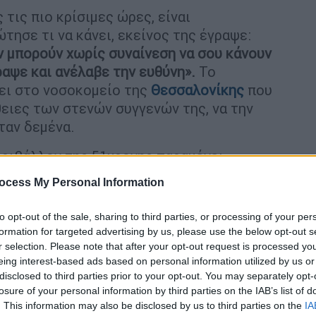
 τις πιο κρίσιμες ώρες, είναι
τησε τι να κάνει, εκείνος της έγραψε:
ν μπορούν χωρίς συναίνεση να σου κάνουν
ραψε και ανέλαβε την ευθύνη».
Το
νει στο νοσοκομείο της
Θεσσαλονίκης
που
ειες των στενών συγγενών της, να την
ταν δεμένα.
περιβάλλον της 51χρονης παραμένει
της, που επιμένει να πιστεύει ότι δεν
ocess My Personal Information
ο εκατομμύριο. Όχι, το εμβόλιο δεν είναι
ε να την πάρει», δήλωσε η μητέρα της
to opt-out of the sale, sharing to third parties, or processing of your per
formation for targeted advertising by us, please use the below opt-out s
r selection. Please note that after your opt-out request is processed y
νος Εισαγγελίας Πρωτοδικών
eing interest-based ads based on personal information utilized by us or
όπουλος διέταξε γενικευμένη και
disclosed to third parties prior to your opt-out. You may separately opt-
losure of your personal information by third parties on the IAB’s list of
η δράση του κατά τα άλλα κρατικού
. This information may also be disclosed by us to third parties on the
IA
του εισαγγελέα είναι να περιοριστεί η