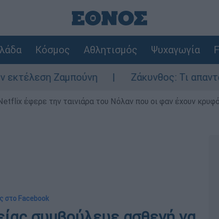
λάδα
Κόσμος
Αθλητισμός
Ψυχαγωγία
F
ση Ζαμπούνη
Ζάκυνθος: Τι απαντά η ΕΛΑΣ 
Netflix έφερε την ταινιάρα του Νόλαν που οι φαν έχουν κρυφό
ς στο Facebook
είας συμβούλευε ασθενή να