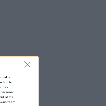
sonal or
ection to
ou may
 personal
out of the
 downstream