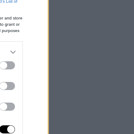
B’s List of
er and store
to grant or
ed purposes