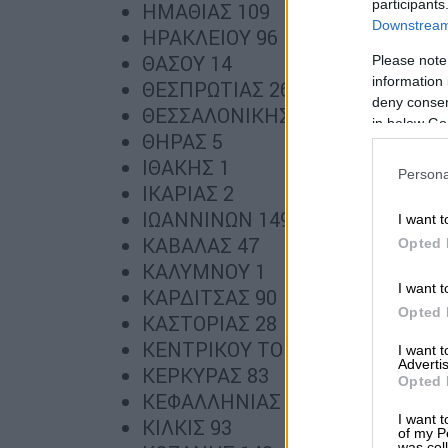
participants
ΗΜΑΘΙΑΣ 109
Downstream 
ΗΡΑΚΛΕΙΟΥ 96
ΘΑΣΟΥ 14
Please note
information 
ΘΕΣΠΡΩΤΙΑΣ 26
deny consent
ΘΕΣΣΑΛΟΝΙΚΗΣ 1036
in below Go
ΘΗΡΑΣ 5
ΙΘΑΚΗΣ 1
Persona
ΙΚΑΡΙΑΣ 2
ΙΩΑΝΝΙΝΩΝ 149
I want t
ΚΑΒΑΛΑΣ 47
Opted 
ΚΑΛΥΜΝΟΥ 1
I want t
ΚΑΡΔΙΤΣΑΣ 90
Opted 
ΚΑΣΤΟΡΙΑΣ 28
ΚΕΝΤΡΙΚΟΥ ΤΟΜΕΑ ΑΘΗΝΩΝ 49
I want 
Advertis
ΚΕΡΚΥΡΑΣ 83
Opted 
ΚΕΦΑΛΛΗΝΙΑΣ 7
I want t
ΚΙΛΚΙΣ 93
of my P
was col