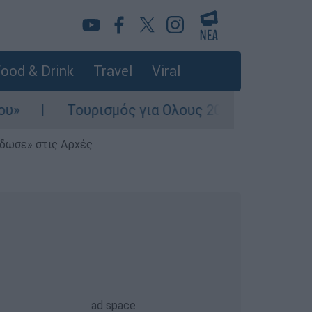
ood & Drink
Travel
Viral
ουρισμός για Ολους 2026-2027: Τα SOS για να «
έδωσε» στις Αρχές