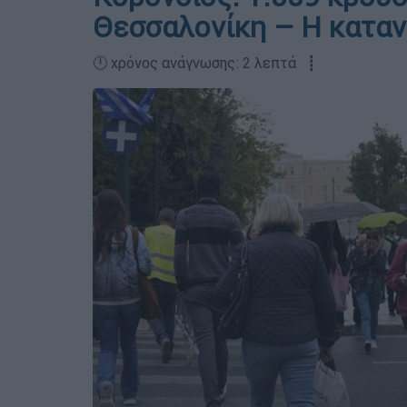
Θεσσαλονίκη – Η κατα
🕛 χρόνος ανάγνωσης: 2 λεπτά ┋