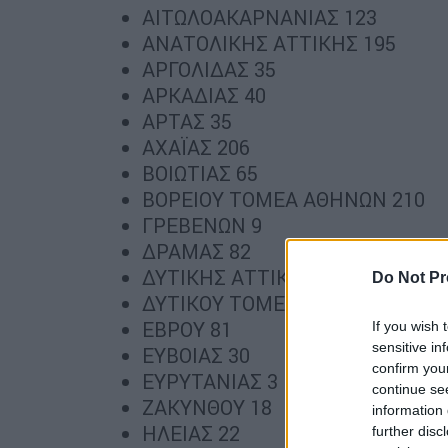
ΑΙΤΩΛΟΑΚΑΡΝΑΝΙΑΣ 123
ΑΝΑΤΟΛΙΚΗΣ ΑΤΤΙΚΗΣ 195
ΑΡΓΟΛΙΔΑΣ 35
ΑΡΚΑΔΙΑΣ 40
ΑΡΤΑΣ 35
ΑΧΑΪΑΣ 206
ΒΟΙΩΤΙΑΣ 65
ΒΟΡΕΙΟΥ ΤΟΜΕΑ ΑΘΗΝΩΝ 210
ΓΡΕΒΕΝΩΝ 9
ΔΡΑΜΑΣ 82
ΔΥΤΙΚΗΣ ΑΤΤΙΚΗΣ 70
Do Not Pr
ΔΥΤΙΚΟΥ ΤΟΜΕΑ ΑΘΗΝΩΝ 178
ΕΒΡΟΥ 81
If you wish 
sensitive in
ΕΥΒΟΙΑΣ 30
confirm you
ΕΥΡΥΤΑΝΙΑΣ 3
continue se
ΖΑΚΥΝΘΟΥ 18
information 
ΗΛΕΙΑΣ 22
further disc