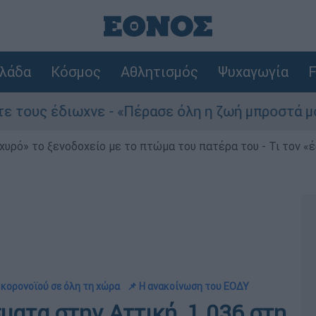
λάδα
Κόσμος
Αθλητισμός
Ψυχαγωγία
F
ωχνε - «Πέρασε όλη η ζωή μπροστά μου»
Τ
χυρό» το ξενοδοχείο με το πτώμα του πατέρα του - Τι τον «
κορονοϊού σε όλη τη χώρα
📌 Η ανακοίνωση του ΕΟΔΥ
ματα στην Αττική, 1.036 στη