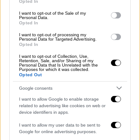
τους είναι 64 έτη. To 84.2% έχει
Opted In
use your data for below specified purposes in below Google
υποκείμενο νόσημα ή/και ηλικία 70 ετών
consent section.
I want to opt-out of the Sale of my
και άνω. Μεταξύ των ασθενών που
Personal Data.
Opted In
νοσηλεύονται διασωληνωμένοι, 460
(83.48%) είναι ανεμβολίαστοι ή μερικώς
I want to opt-out of processing my
Personal Data for Targeted Advertising.
εμβολιασμένοι και 91 (16.52%) είναι
Opted In
πλήρως εμβολιασμένοι. Από την αρχή
I want to opt-out of Collection, Use,
της πανδημίας έχουν εξέλθει από τις
Retention, Sale, and/or Sharing of my
Personal Data that Is Unrelated with the
ΜΕΘ 3.404 ασθενείς. Οι εισαγωγές νέων
Purposes for which it was collected.
ασθενών Covid-19 στα νοσοκομεία της
Opted Out
επικράτειας είναι 365 (ημερήσια
Google consents
μεταβολή -12.89%). Ο μέσος όρος
εισαγωγών του επταημέρου είναι 410
I want to allow Google to enable storage
related to advertising like cookies on web or
ασθενείς.Η διάμεση ηλικία των
device identifiers in apps.
κρουσμάτων είναι 38 έτη (εύρος 0.2 έως
106 έτη), ενώ η διάμεση ηλικία των
I want to allow my user data to be sent to
θανόντων είναι 78 έτη (εύρος 0.2 έως
Google for online advertising purposes.