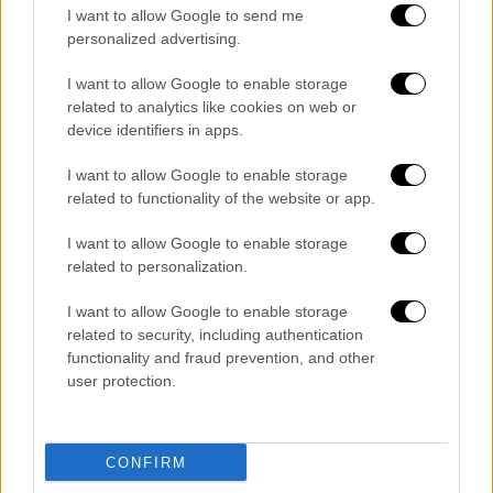
106 έτη)
I want to allow Google to send me
personalized advertising.
Η κατανομή των κρουσμάτων
I want to allow Google to enable storage
Πρώτη για ακόμα μία ημέρα η Αττική στην
related to analytics like cookies on web or
κατανομή
των
κρουσμάτων
κορονοϊού
device identifiers in apps.
καθώς σήμερα Δευτέρα 15 Νοεμβρίου από τα
I want to allow Google to enable storage
6.950 συνολικά κρούσματα, στην
Αττική
related to functionality of the website or app.
εντοπίστηκαν 1.522 νέα κρούσματα ενώ στη
Θεσσαλονίκη
εντοπίστηκαν 1.226 νέες
I want to allow Google to enable storage
μολύνσεις. Ανησυχία σε Λάρισα με
related to personalization.
289 κρούσματα, Μαγνησία με 205 κρούσματα
I want to allow Google to enable storage
και Αχαΐα με 220 νέες μολύνσεις.
related to security, including authentication
functionality and fraud prevention, and other
ΑΓΙΟ ΟΡΟΣ 1
user protection.
ΑΙΤΩΛΟΑΚΑΡΝΑΝΙΑΣ 147
ΑΝΑΤΟΛΙΚΗΣ ΑΤΤΙΚΗΣ 201
ΑΝΔΡΟΥ 2
CONFIRM
ΑΡΓΟΛΙΔΑΣ 50