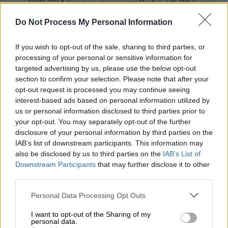
838.824 (ημερήσια μεταβολή +0.8%), εκ
των οποίων 50.7% άνδρες. Με βάση τα
Do Not Process My Personal Information
επιβεβαιωμένα κρούσματα των
τελευταίων 7 ημερών, 105 θεωρούνται
If you wish to opt-out of the sale, sharing to third parties, or
σχετιζόμενα με ταξίδι από το
processing of your personal or sensitive information for
εξωτερικό και 2.727 είναι σχετιζόμενα
targeted advertising by us, please use the below opt-out
section to confirm your selection. Please note that after your
με ήδη γνωστό κρούσμα.
opt-out request is processed you may continue seeing
interest-based ads based on personal information utilized by
Οι νέοι θάνατοι ασθενών με COVID-19
us or personal information disclosed to third parties prior to
είναι 72, ενώ από την έναρξη της
your opt-out. You may separately opt-out of the further
επιδημίας έχουν καταγραφεί συνολικά
disclosure of your personal information by third parties on the
16.838 θάνατοι. Το 95.4% είχε
IAB’s list of downstream participants. This information may
also be disclosed by us to third parties on the
IAB’s List of
υποκείμενο νόσημα ή/και ηλικία 70 ετών
Downstream Participants
that may further disclose it to other
και άνω.
third parties.
Ο αριθμός των ασθενών που
Please note that this website/app uses one or more Google
Personal Data Processing Opt Outs
νοσηλεύονται διασωληνωμένοι είναι
services and may gather and store information including but
not limited to your visit or usage behaviour. You may click to
I want to opt-out of the Sharing of my
551 (61.3% άνδρες). Η διάμεση ηλικία
personal data.
grant or deny consent to Google and its third-party tags to