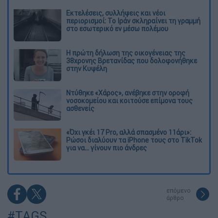
Εκτελέσεις, συλλήψεις και νέοι
περιορισμοί: Το Ιράν σκληραίνει τη γραμμή
στο εσωτερικό εν μέσω πολέμου
Η πρώτη δήλωση της οικογένειας της
38χρονης Βρετανίδας που δολοφονήθηκε
στην Κυψέλη
Ντύθηκε «Χάρος», ανέβηκε στην οροφή
νοσοκομείου και κοιτούσε επίμονα τους
ασθενείς
«Όχι γκέι 17 Pro, αλλά σπασμένο 11άρι»:
Ρώσοι διαλύουν τα iPhone τους στο TikTok
για να... γίνουν πιο άνδρες
επόμενο
άρθρο
#TAGS