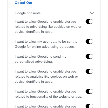
Θεσπρωτία, Δημαρχείο Συβότων, 10:00-
Opted Out
14:00
Θεσπρωτία, Δημαρχείο Παραμυθιάς,
Google consents
10:00-14:00
I want to allow Google to enable storage
Ικαρία, Κ.Υ Ευδήλου, 09:00-16:00
related to advertising like cookies on web or
Ιωάννινα, Πλατεία Πύρρου, 09:00-17:00
device identifiers in apps.
Ιωάννινα, Περιφέρεια Ηπείρου, 09:00-
I want to allow my user data to be sent to
14:00
Google for online advertising purposes.
Καβάλα, Κ.Υ. Χρυσούπολης, 08:30-15:30
Καβάλα, Νομαρχείο Καβάλας, 09:00-15:00
I want to allow Google to send me
personalized advertising.
Κάλυμνος, Κεντρικός Λιμένας, 09:00-
17:00
I want to allow Google to enable storage
Λέρος, Δημοτικό Κτήριο ΔΟΝΑ, 09:00-
related to analytics like cookies on web or
15:00
device identifiers in apps.
Καρδίτσα, Κεντρική Πλατεία
I want to allow Google to enable storage
Καρδίτσας(Πλατεία Ελευθερίας), 08:00-
related to functionality of the website or app.
16:00
Καρδίτσα, Πλατεία Αγίας Παρασκευής,
I want to allow Google to enable storage