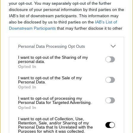
09:00-10:00
your opt-out. You may separately opt-out of the further
Ηράκλειο, Δραπέτι, Δ. Μινώα Πεδιάδας,
disclosure of your personal information by third parties on the
IAB’s list of downstream participants. This information may
11:00-12:30
also be disclosed by us to third parties on the
IAB’s List of
Ηράκλειο, Πάρτιρα, Δ. Μινώα Πεδιάδας,
Downstream Participants
that may further disclose it to other
12:30-13:30
third parties.
Ηράκλειο, Καλό χωριό, Δ. Μινώα
Please note that this website/app uses one or more Google
Personal Data Processing Opt Outs
Πεδιάδας, 14:00-14:30
services and may gather and store information including but
Ηράκλειο, Γάσι, Δ. Μινώα Πεδιάδας,
not limited to your visit or usage behaviour. You may click to
I want to opt-out of the Sharing of my
personal data.
09:00-10:00
grant or deny consent to Google and its third-party tags to
Opted In
use your data for below specified purposes in below Google
Ηράκλειο, Άνω Πουλιά, Δ. Μινώα
consent section.
Πεδιάδας, 11:00-12:00
I want to opt-out of the Sale of my
Personal Data.
Ηράκλειο, Κάτω Πουλιά, Δ. Μινώα
Opted In
Πεδιάδας, 12:30-13:30
I want to opt-out of processing my
Θάσος, Κέντρο Υγείας Πρίνου, 08:00-
Personal Data for Targeted Advertising.
Opted In
14:00
Θεσπρωτία, Ηγουμενίτσα, Πολιτιστικό
I want to opt-out of Collection, Use,
Retention, Sale, and/or Sharing of my
Κέντρο Πάνθεον, 09:00-17:00
Personal Data that Is Unrelated with the
Purposes for which it was collected.