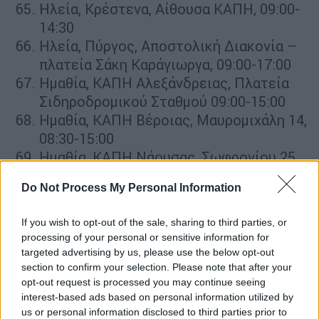
Ηλεία, Κρέστενα, Αίθουσα ΚΑΠΗ, 09:00-
14:30
Ηλεία, Πύργος, Αποστολική Διακονία –
πλατεία Σάκη Καράγιωργα, 09:00-17:00
Ημαθία, ΚΑΠΗ Αλεξάνδρειας, Πλατεία
Σιδηροδρομικού Σταθμού 09:00-15:00
Ημαθία, ΚΑΠΗ Βέροιας, Μαυρομιχάλη 14,
08:30-15:00
Ημαθία, ΚΑΠΗ Νάουσας, Σωφρονίου 25,
09:00-15:00
Do Not Process My Personal Information
Ηράκλειο, Πλατεία Αγίας Αικατερίνης,
09:00-15:00
If you wish to opt-out of the sale, sharing to third parties, or
Ηράκλειο, Πλατεία Ελευθερίας, 09:00-
processing of your personal or sensitive information for
15:00
targeted advertising by us, please use the below opt-out
Ηράκλειο, ISOBOX – Προαύλιος χώρος
section to confirm your selection. Please note that after your
opt-out request is processed you may continue seeing
7ης ΥΠΕ, 09:00-15:00
interest-based ads based on personal information utilized by
Ηράκλειο, Γαρίπα, Δ. Μινώα Πεδιάδας,
us or personal information disclosed to third parties prior to