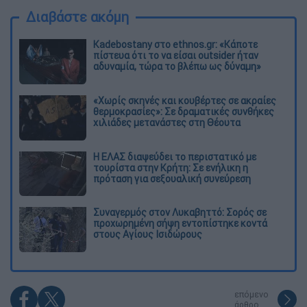
Διαβάστε ακόμη
Kadebostany στο ethnos.gr: «Κάποτε
πίστευα ότι το να είσαι outsider ήταν
αδυναμία, τώρα το βλέπω ως δύναμη»
«Χωρίς σκηνές και κουβέρτες σε ακραίες
θερμοκρασίες»: Σε δραματικές συνθήκες
χιλιάδες μετανάστες στη Θέουτα
Η ΕΛΑΣ διαψεύδει το περιστατικό με
τουρίστα στην Κρήτη: Σε ενήλικη η
πρόταση για σεξουαλική συνεύρεση
Συναγερμός στον Λυκαβηττό: Σορός σε
προχωρημένη σήψη εντοπίστηκε κοντά
στους Αγίους Ισιδώρους
επόμενο
άρθρο