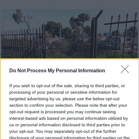
Do Not Process My Personal Information
If you wish to opt-out of the sale, sharing to third parties, or
processing of your personal or sensitive information for
targeted advertising by us, please use the below opt-out
section to confirm your selection. Please note that after your
Ελλάδα
|
28.03.2019 20:55
opt-out request is processed you may continue seeing
Παράταση τριών μηνών στην ανάρτηση
interest-based ads based on personal information utilized by
δασικών χαρτών της ανατολικής
us or personal information disclosed to third parties prior to
your opt-out. You may separately opt-out of the further
Αττικής
disclosure of your personal information by third parties on the