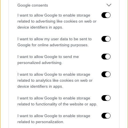
Google consents
I want to allow Google to enable storage
related to advertising like cookies on web or
device identifiers in apps.
I want to allow my user data to be sent to
POPULAR VIDEOS
Google for online advertising purposes.
I want to allow Google to send me
personalized advertising.
Δελτίο...
|
08.08.2026 16:18
Δελτίο στην νοηματική 08/08/2026
I want to allow Google to enable storage
related to analytics like cookies on web or
device identifiers in apps.
I want to allow Google to enable storage
related to functionality of the website or app.
ΑΠΟΣΠΑΣΜΑΤΑ...
|
07.08.2026 14:13
Ανησυχία για την έξαρση της γρίπης Α
I want to allow Google to enable storage
σε τουριστικούς προορισμούς
related to personalization.