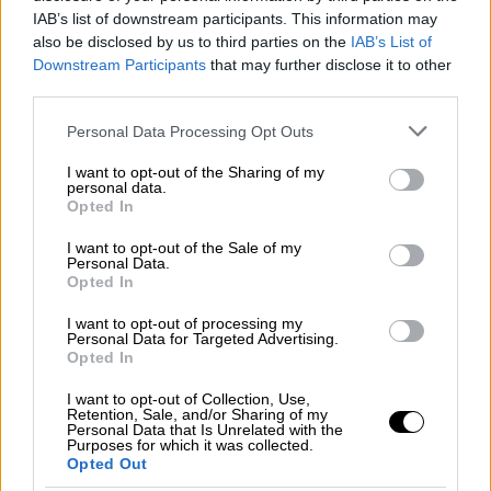
Η παράταση κατατίθεται ως τροπολογία στο
IAB’s list of downstream participants. This information may
νομοσχέδιο του υπουργείου Επικρατείας
also be disclosed by us to third parties on the
IAB’s List of
Downstream Participants
that may further disclose it to other
ΑΛΛΑ #TAGS
third parties.
ΕΟΔΥ
rapid test
πίτσα
Please note that this website/app uses one or more Google
Personal Data Processing Opt Outs
services and may gather and store information including but
δασικοί χάρτες
ανατολική Αττική
not limited to your visit or usage behaviour. You may click to
I want to opt-out of the Sharing of my
personal data.
grant or deny consent to Google and its third-party tags to
Opted In
use your data for below specified purposes in below Google
ζύμη
σπιτικές συνταγές
consent section.
I want to opt-out of the Sale of my
Personal Data.
Opted In
I want to opt-out of processing my
Personal Data for Targeted Advertising.
Opted In
I want to opt-out of Collection, Use,
Retention, Sale, and/or Sharing of my
Personal Data that Is Unrelated with the
Purposes for which it was collected.
Opted Out