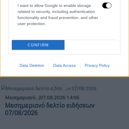
I want to allow Google to enable storage
related to security, including authentication
functionality and fraud prevention, and other
Κεντρικό...
|
07.08.2026 19:53
user protection.
Κεντρικό δελτίο ειδήσεων 07/08/2026
CONFIRM
ΑΠΟΣΠΑΣΜΑΤΑ...
|
07.08.2026 14:21
Σέρρες: Νεκροί μητέρα και γιος σε
Data Deletion
Data Access
Privacy Policy
τροχαίο με φορτηγό
Μεσημεριανό...
|
07.08.2026 14:06
Μεσημεριανό δελτίο ειδήσεων
07/08/2026