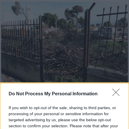
Ελλάδα
|
28.03.2019 20:55
Do Not Process My Personal Information
Παράταση τριών μηνών στην ανάρτηση
If you wish to opt-out of the sale, sharing to third parties, or
δασικών χαρτών της ανατολικής
processing of your personal or sensitive information for
Αττικής
targeted advertising by us, please use the below opt-out
Η παράταση κατατίθεται ως τροπολογία στο
section to confirm your selection. Please note that after your