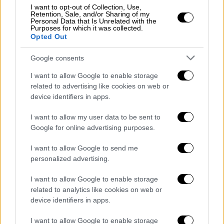
I want to opt-out of Collection, Use,
Retention, Sale, and/or Sharing of my
Personal Data that Is Unrelated with the
Purposes for which it was collected.
Opted Out
Google consents
POPULAR VIDEOS
I want to allow Google to enable storage
related to advertising like cookies on web or
device identifiers in apps.
Μεσημεριανό...
|
07.08.2026 14:06
Μεσημεριανό δελτίο ειδήσεων
I want to allow my user data to be sent to
07/08/2026
Google for online advertising purposes.
I want to allow Google to send me
personalized advertising.
Ώρα Ελλάδος...
|
07.08.2026 09:59
I want to allow Google to enable storage
Ώρα Ελλάδος 07/08/2026
related to analytics like cookies on web or
device identifiers in apps.
I want to allow Google to enable storage