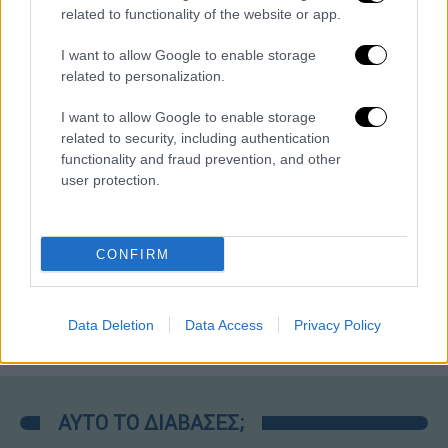
related to functionality of the website or app.
ΑΘΛΗΤΙΚΟ ΔΕΛΤΙΟ
|
07.08.2026 13:41
Αθλητικό δελτίο 07/08/2026
I want to allow Google to enable storage
related to personalization.
I want to allow Google to enable storage
related to security, including authentication
Μεσημεριανό...
|
06.08.2026 14:43
functionality and fraud prevention, and other
Μεσημεριανό δελτίο ειδήσεων
user protection.
06/08/2026
CONFIRM
Δελτίο...
|
07.08.2026 14:25
Δελτίο στη νοηματική 07/08/2026
Data Deletion
Data Access
Privacy Policy
ΑΥΤΟ ΤΟ ΔΙΑΒΑΣΕΣ;