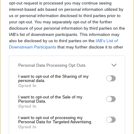
opt-out request is processed you may continue seeing
νομοσχέδιο του υπουργείου Επικρατείας
interest-based ads based on personal information utilized by
us or personal information disclosed to third parties prior to
ΑΛΛΑ #TAGS
your opt-out. You may separately opt-out of the further
ΕΟΔΥ
rapid test
πίτσα
disclosure of your personal information by third parties on the
IAB’s list of downstream participants. This information may
δασικοί χάρτες
ανατολική Αττική
also be disclosed by us to third parties on the
IAB’s List of
Downstream Participants
that may further disclose it to other
ζύμη
σπιτικές συνταγές
third parties.
Please note that this website/app uses one or more Google
Personal Data Processing Opt Outs
services and may gather and store information including but
not limited to your visit or usage behaviour. You may click to
I want to opt-out of the Sharing of my
personal data.
grant or deny consent to Google and its third-party tags to
Opted In
use your data for below specified purposes in below Google
consent section.
I want to opt-out of the Sale of my
Personal Data.
Opted In
I want to opt-out of processing my
Personal Data for Targeted Advertising.
Opted In