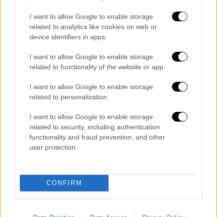
χρήματα αλλά και εμπορεύματα.
I want to allow Google to enable storage
related to analytics like cookies on web or
device identifiers in apps.
I want to allow Google to enable storage
related to functionality of the website or app.
I want to allow Google to enable storage
related to personalization.
I want to allow Google to enable storage
related to security, including authentication
functionality and fraud prevention, and other
Διαβάστε ακόμη
user protection.
Εκτελέσεις, συλλήψεις και νέοι
περιορισμοί: Το Ιράν σκληραίνει τη γραμμή
στο εσωτερικό εν μέσω πολέμου
CONFIRM
Η πρώτη δήλωση της οικογένειας της
38χρονης Βρετανίδας που δολοφονήθηκε