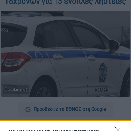
18χρονων για 13 ένοπλες ληστείες
(Eurokinissi)
Προσθέστε το ΕΘΝΟΣ στη Google
Χειροπέδες σε δύο 18χρονους πέρασαν