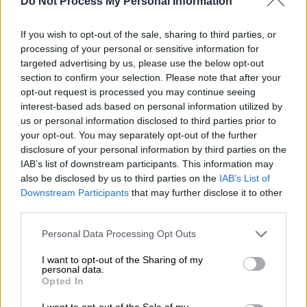
Do Not Process My Personal Information
αστυνομικοί στη
Θεσσαλονίκη
. Οι
συλληφθέντες εμπλέκονται σε 13
ένοπλες
If you wish to opt-out of the sale, sharing to third parties, or
ληστείες
στην πόλη αλλά και τρεις
processing of your personal or sensitive information for
απόπειρες σε
ψιλικατζίδικα
.
targeted advertising by us, please use the below opt-out
section to confirm your selection. Please note that after your
opt-out request is processed you may continue seeing
ΔΙΑΒΑΣΤΕ ΕΠΙΣΗΣ
interest-based ads based on personal information utilized by
us or personal information disclosed to third parties prior to
Κόσμος
|
20.11.2021 09:41
your opt-out. You may separately opt-out of the further
Η Ευρώπη στο «μάτι» της πανδημίας
disclosure of your personal information by third parties on the
και φόβοι για «μαύρα» Χριστούγεννα
IAB’s list of downstream participants. This information may
also be disclosed by us to third parties on the
IAB’s List of
– Η Αυστρία έκανε την αρχή στα
Downstream Participants
that may further disclose it to other
lockdown – Τα μέτρα στις υπόλοιπες
third parties.
χώρες
Please note that this website/app uses one or more Google
Personal Data Processing Opt Outs
services and may gather and store information including but
Οικονομία
|
20.11.2021 09:08
not limited to your visit or usage behaviour. You may click to
I want to opt-out of the Sharing of my
personal data.
Τέλη κυκλοφορίας 2022: Αυτό είναι
grant or deny consent to Google and its third-party tags to
Opted In
use your data for below specified purposes in below Google
το νέο έντυπο - Πότε θα αναρτηθούν
consent section.
I want to opt-out of the Sale of my