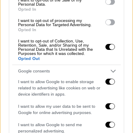
Personal Data.
Opted In
Κόσμος
|
20.11.2021 09:18
Εξαφάνιση Πενγκ Σουάι: «Θα
I want to opt-out of processing my
Personal Data for Targeted Advertising.
εμφανιστεί σύντομα» λένε οι Global
Opted In
Times
I want to opt-out of Collection, Use,
Retention, Sale, and/or Sharing of my
Personal Data that Is Unrelated with the
Υγεία
|
20.11.2021 09:28
Purposes for which it was collected.
Opted Out
Μελέτη: H χρήση μάσκας στα ΜΜΜ
μειώνει δραστικά την έκθεση στον
Google consents
κορονοϊό
I want to allow Google to enable storage
related to advertising like cookies on web or
device identifiers in apps.
Στις ληστείες φαίνεται πως εμπλέκονται
I want to allow my user data to be sent to
και άλλα άτομα αφού σε μία από τις ληστείες
Google for online advertising purposes.
τους καταγράφηκαν τρία άτομα με σουγιάδες
I want to allow Google to send me
να ληστεύουν ψιλικατζίδικο αρπάζοντας
personalized advertising.