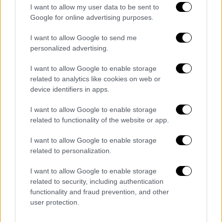
λογαριασμοί στα social media είναι
I want to allow my user data to be sent to
ψευδώνυμα".
Google for online advertising purposes.
Αυξήσεις φωτιά σε καύσιμα και
I want to allow Google to send me
φάρμακα
personalized advertising.
I want to allow Google to enable storage
Σύμφωνα με τον Ασλάν το μεγαλύτερο
related to analytics like cookies on web or
πρόβλημα θα δημιουργηθεί από την αύξηση
device identifiers in apps.
των τιμών στα καύσιμα ή και την έλλειψη
στην αγορά αλλά και από τα προβλήματα που
I want to allow Google to enable storage
related to functionality of the website or app.
ήδη παρατηρούνται στην αγορά των
φαρμάκων. "Επειδή γνωρίζω καλά την
I want to allow Google to enable storage
φαρμακευτική αγορά σας λέω πως σύντομα
related to personalization.
θα φανούν σημαντικές ελλείψεις λόγω της
I want to allow Google to enable storage
μείωσης της παραγωγής αλλά και μιας
related to security, including authentication
σειράς άλλων παραγόντων που έχουν να
functionality and fraud prevention, and other
κάνουν με τις εισαγωγές και το συνάλλαγμα.
user protection.
Το ίδιο και στα καύσιμα. Η κατάσταση είναι