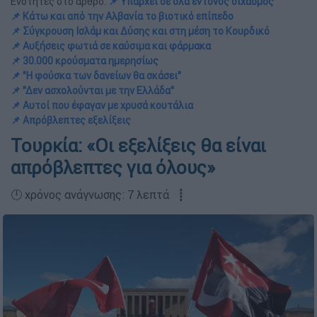
Ενότητες στο άρθρο:
📌 Υπάρχει σε όλα έντονος διχασμός
📌 Κάτω και από την Αλβανία το βιοτικό επίπεδο
📌 Σύγκρουση Ισλάμ και Δύσης και στη μέση το Κουρδικό
📌 Αυξήσεις φωτιά σε καύσιμα και φάρμακα
📌 30.000 κρούσματα ημερησίως
📌 "Η φούσκα των δανείων θα σκάσει"
📌 "Δεν ασχολούνται με την Ελλάδα"
📌 Αυτοί που έφαγαν με χρυσά κουτάλια
📌 Απρόβλεπτες εξελίξεις
Τουρκία: «Οι εξελίξεις θα είναι
απρόβλεπτες για όλους»
🕛 χρόνος ανάγνωσης: 7 λεπτά ┋