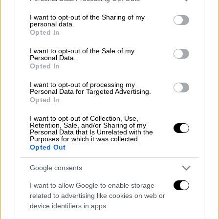
αμοιβή σου ως καθηγητής, όμως, το κόστος
services and may gather and store information including but
ζωής στην Ελλάδα είναι διπλάσιο από ότι
not limited to your visit or usage behaviour. You may click to
I want to opt-out of the Sharing of my
personal data.
grant or deny consent to Google and its third-party tags to
στην Τουρκία. Τα προβλήματα είναι
Opted In
use your data for below specified purposes in below Google
συσσωρευμένα και δεν είναι μόνο
consent section.
I want to opt-out of the Sale of my
οικονομικά. Υπάρχει γενικά μία σύγκρουση
Personal Data.
Opted In
μεταξύ των κοσμικών που θέλουν και πάλι
την Τουρκία με κατεύθυνση προς τη Δύση
I want to opt-out of processing my
Personal Data for Targeted Advertising.
και η τάση που θέλει την Τουρκία να μπαίνει
Opted In
όλο και πιο βαθιά στα χαρακτηριστικά μιας
Ισλαμικής Δημοκρατίας. Υπάρχει σύγκρουση
I want to opt-out of Collection, Use,
Retention, Sale, and/or Sharing of my
των δύο κόσμων, υπάρχει το
Κουρδικό
και
Personal Data that Is Unrelated with the
Purposes for which it was collected.
όλα αυτά εν μέσω κρίσης και πανδημίας.
Opted Out
Φυσικά πολλοί λίγοι είναι εκείνοι που
Google consents
μπορούν να λένε τα πράγματα με το όνομα
τους. Υπάρχουν διώξεις, αποκλεισμοί,
I want to allow Google to enable storage
απολύσεις, ποινές, απολύσεις και όλοι
related to advertising like cookies on web or
device identifiers in apps.
φοβούνται. Ακόμα και οι περισσότεροι