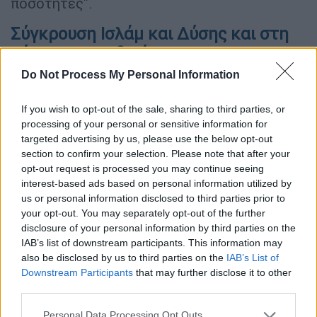
ποσότητες".
Σύγκρουση Ισλάμ και Δύσης και στη
μέση το Κουρδικό
Do Not Process My Personal Information
ΔΙΑΒΑΣΤΕ ΕΠΙΣΗΣ
If you wish to opt-out of the sale, sharing to third parties, or
processing of your personal or sensitive information for
Κόσμος
|
24.10.2020 20:40
targeted advertising by us, please use the below opt-out
Τουρκία: Ο Ερντογάν θέλει αύξηση
section to confirm your selection. Please note that after your
στον μισθό του - Καταρρέει η
opt-out request is processed you may continue seeing
οικονομία
interest-based ads based on personal information utilized by
us or personal information disclosed to third parties prior to
your opt-out. You may separately opt-out of the further
disclosure of your personal information by third parties on the
IAB’s list of downstream participants. This information may
Σε σύγκριση με την Ελλάδα είπε: "Μη
also be disclosed by us to third parties on the
IAB’s List of
συγκρίνεται τα πράγματα μεταξύ Τουρκίας
Downstream Participants
that may further disclose it to other
και Ελλάδας. Με τα 650 Ευρώ του βασικού
third parties.
μισθού στην Ελλάδα, στην Τουρκία θα ήταν η
Please note that this website/app uses one or more Google
Personal Data Processing Opt Outs