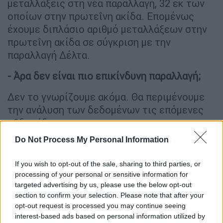
μεταλλάξεις στη νέα παραλλαγή, 32 εκ των
οποίων στην πρωτεΐνη ακίδα. Επομένως
έχουμε διπλάσιο αριθμό μεταλλάξεων στην
πρωτεΐνη ακίδα σε σύγκριση με την
παραλλαγή Δέλτα.
- Άρα δεν είναι πιο επικίνδυνη παραλλαγή;
Δεν το γνωρίζουμε ακόμα. Θα περιμένουμε
την ανάλυση των δεδομένων τις επόμενες
εβδομάδες.
Do Not Process My Personal Information
- Είναι πιο μεταδοτική από την Δέλτα;
Δεν το γνωρίζουμε ακόμη ούτε αυτό. Αν δεν
If you wish to opt-out of the sale, sharing to third parties, or
processing of your personal or sensitive information for
είναι, δεν θα υπάρχει ιδιαίτερος λόγος
targeted advertising by us, please use the below opt-out
ανησυχίας.
section to confirm your selection. Please note that after your
opt-out request is processed you may continue seeing
- Πως θα το μάθουμε αυτό;
interest-based ads based on personal information utilized by