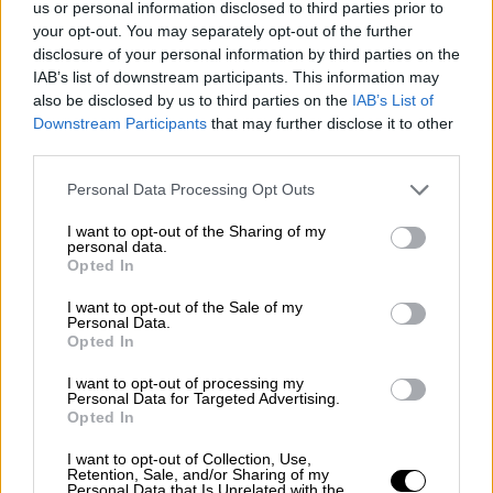
us or personal information disclosed to third parties prior to
Οι υγειονομικές αρχές της Νότιας Αφρικής
your opt-out. You may separately opt-out of the further
έχουν ένα επαρκές δίκτυο επιδημιολογικής
disclosure of your personal information by third parties on the
επιτήρησης. Καταγράφουν τις εισαγωγές
IAB’s list of downstream participants. This information may
also be disclosed by us to third parties on the
IAB’s List of
στα νοσοκομεία (σε σύγκριση με την Δέλτα)
Downstream Participants
that may further disclose it to other
αλλά και την έκβαση της νοσηλείας. Έτσι τις
third parties.
επόμενες εβδομάδες θα ξέρουμε αν η
Please note that this website/app uses one or more Google
διασπορά της νέας παραλλαγής είναι
Personal Data Processing Opt Outs
services and may gather and store information including but
μεγαλύτερη ή όχι και πόσο αποτελεσματικά
not limited to your visit or usage behaviour. You may click to
I want to opt-out of the Sharing of my
είναι τα εμβόλια, όσον αφορά την αποτροπή
personal data.
grant or deny consent to Google and its third-party tags to
Opted In
σοβαρής λοίμωξης και νοσηλειών.
use your data for below specified purposes in below Google
consent section.
I want to opt-out of the Sale of my
- Ξέρουμε εάν έχει επιπτώσεις η νέα
Personal Data.
Opted In
παραλλαγή στην κλινική εικόνα της
λοίμωξης;
I want to opt-out of processing my
Personal Data for Targeted Advertising.
Opted In
Για την ώρα δεν έχουν αναφερθεί
διαφορετικά ή σοβαρότερα συμπτώματα.
I want to opt-out of Collection, Use,
Retention, Sale, and/or Sharing of my
Personal Data that Is Unrelated with the