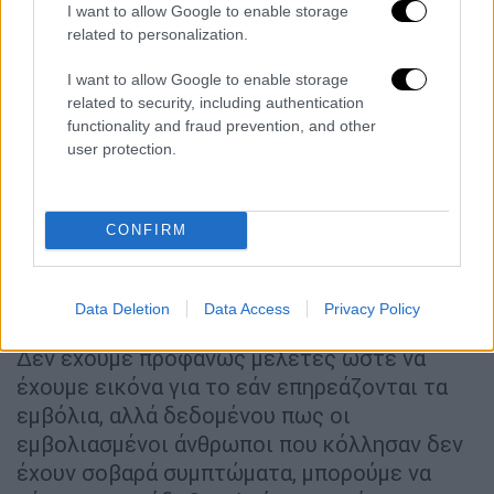
I want to allow Google to enable storage
related to personalization.
I want to allow Google to enable storage
related to security, including authentication
functionality and fraud prevention, and other
user protection.
CONFIRM
- Τι επιπτώσεις θα έχει στις τωρινές
φαρμακευτικές παρεμβάσεις;
Data Deletion
Data Access
Privacy Policy
Δεν έχουμε προφανώς μελέτες ώστε να
έχουμε εικόνα για το εάν επηρεάζονται τα
εμβόλια, αλλά δεδομένου πως οι
εμβολιασμένοι άνθρωποι που κόλλησαν δεν
έχουν σοβαρά συμπτώματα, μπορούμε να