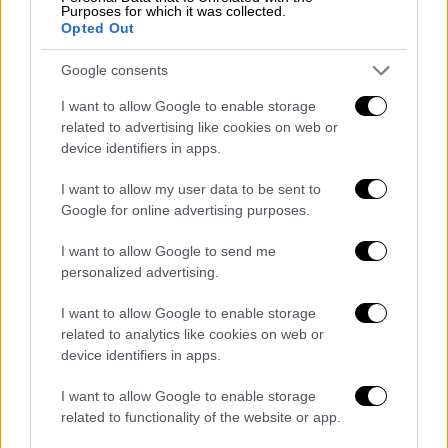
- Τι επιπτώσεις έχει η νέα παραλλαγή στις
Purposes for which it was collected.
Opted Out
τωρινές μεθόδους διάγνωσης;
Google consents
Φαίνεται πως δεν θα υπάρχει πρόβλημα
ανίχνευσης με τα τωρινά rapid test. Τα δε
I want to allow Google to enable storage
εργαστηριακά μοριακά τεστ έτσι κι αλλιώς
related to advertising like cookies on web or
device identifiers in apps.
τροποποιούνται πολύ εύκολα από τη στιγμή
που έχουμε γνώση της γενετικής
I want to allow my user data to be sent to
αλληλουχίας.
Google for online advertising purposes.
I want to allow Google to send me
personalized advertising.
I want to allow Google to enable storage
related to analytics like cookies on web or
device identifiers in apps.
I want to allow Google to enable storage
related to functionality of the website or app.