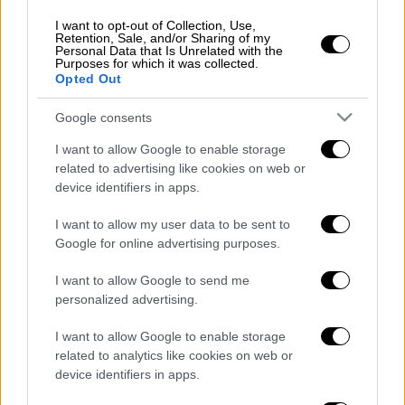
I want to opt-out of Collection, Use,
Δείτε το εντυπωσιακό βίντεο:
Retention, Sale, and/or Sharing of my
Personal Data that Is Unrelated with the
Purposes for which it was collected.
Opted Out
Google consents
I want to allow Google to enable storage
related to advertising like cookies on web or
video
device identifiers in apps.
I want to allow my user data to be sent to
Google for online advertising purposes.
I want to allow Google to send me
personalized advertising.
ΔΙΑΒΑΣΤΕ ΕΠΙΣΗΣ
I want to allow Google to enable storage
Ελλάδα
|
29.11.2021 07:07
related to analytics like cookies on web or
Καιρός με ισχυρές βροχές και
device identifiers in apps.
καταιγίδες