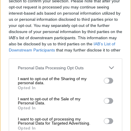
section to confirm your selection. Please note that after your
opt-out request is processed you may continue seeing
Προσθέστε το ΕΘΝΟΣ στη Google
interest-based ads based on personal information utilized by
us or personal information disclosed to third parties prior to
H
κακοκαιρία
των τελευταίων ημερών
your opt-out. You may separately opt-out of the further
δημιούργησε πρωτόγνωρες εικόνες στην
disclosure of your personal information by third parties on the
IAB’s list of downstream participants. This information may
Πατρα
, καθώς τα λασπόνερα που εξέβαλε ο
also be disclosed by us to third parties on the
IAB’s List of
Σέλεμνος ποταμός στον Πατραϊκό κόλπο
Downstream Participants
that may further disclose it to other
έκαναν τη θάλασσα να... αλλάξει χρώμα.
third parties.
Please note that this website/app uses one or more Google
Η κακοκαιρία που έπληξε τις τελευταίες
Personal Data Processing Opt Outs
services and may gather and store information including but
μέρες την περιοχή στο Ρίο στην Πάτρα
not limited to your visit or usage behaviour. You may click to
I want to opt-out of the Sharing of my
δημιούργησε ένα εντυπωσιακό σκηνικό.
personal data.
grant or deny consent to Google and its third-party tags to
Opted In
Όπως φαίνεται σε πλάνα τραβηγμένα από
use your data for below specified purposes in below Google
drone, το πρωί του Σαββάτου, η λάσπη
consent section.
I want to opt-out of the Sale of my
Personal Data.
απλώνεται σταδιακά και καλύπτει όλο και
Opted In
μεγαλύτερη έκταση στη θάλασσα,
I want to opt-out of processing my
ομοιόμορφα, με τα νερά από γαλάζια να
Personal Data for Targeted Advertising.
παίρνουν χρωματισμούς πορτοκαλί.
Opted In