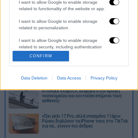
I want to allow Google to enable storage
related to functionality of the website or app.
I want to allow Google to enable storage
Διαβάστε ακόμη
related to personalization.
Εκτελέσεις, συλλήψεις και νέοι
I want to allow Google to enable storage
περιορισμοί: Το Ιράν σκληραίνει τη γραμμή
related to security, including authentication
στο εσωτερικό εν μέσω πολέμου
functionality and fraud prevention, and other
CONFIRM
user protection.
Η πρώτη δήλωση της οικογένειας της
38χρονης Βρετανίδας που δολοφονήθηκε
στην Κυψέλη
Data Deletion
Data Access
Privacy Policy
Ντύθηκε «Χάρος», ανέβηκε στην οροφή
νοσοκομείου και κοιτούσε επίμονα τους
ασθενείς
«Όχι γκέι 17 Pro, αλλά σπασμένο 11άρι»:
Ρώσοι διαλύουν τα iPhone τους στο TikTok
για να... γίνουν πιο άνδρες