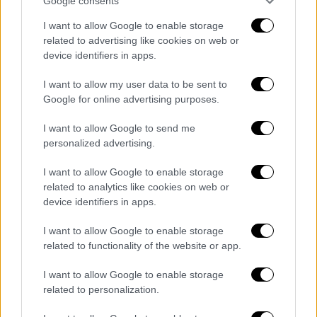
Google consents
I want to allow Google to enable storage
related to advertising like cookies on web or
device identifiers in apps.
I want to allow my user data to be sent to
Google for online advertising purposes.
Η γεωγραφική κατανομή των
I want to allow Google to send me
personalized advertising.
κρουσμάτων
I want to allow Google to enable storage
ΑΙΤΩΛΟΑΚΑΡΝΑΝΙΑΣ 153
related to analytics like cookies on web or
ΑΝΑΤΟΛΙΚΗΣ ΑΤΤΙΚΗΣ 214
device identifiers in apps.
ΑΝΔΡΟΥ 1
ΑΡΓΟΛΙΔΑΣ 51
I want to allow Google to enable storage
related to functionality of the website or app.
ΑΡΚΑΔΙΑΣ 49
ΑΡΤΑΣ 40
I want to allow Google to enable storage
ΑΧΑΪΑΣ 219
related to personalization.
ΒΟΙΩΤΙΑΣ 63