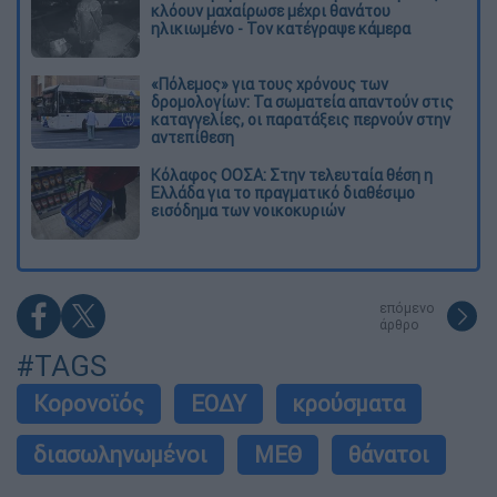
κλόουν μαχαίρωσε μέχρι θανάτου
ηλικιωμένο - Τον κατέγραψε κάμερα
«Πόλεμος» για τους χρόνους των
δρομολογίων: Τα σωματεία απαντούν στις
καταγγελίες, οι παρατάξεις περνούν στην
αντεπίθεση
Κόλαφος ΟΟΣΑ: Στην τελευταία θέση η
Ελλάδα για το πραγματικό διαθέσιμο
εισόδημα των νοικοκυριών
επόμενο
άρθρο
#TAGS
Κορονοϊός
ΕΟΔΥ
κρούσματα
διασωληνωμένοι
ΜΕΘ
θάνατοι