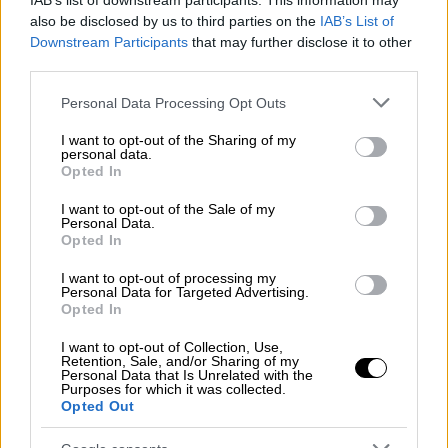
ανεμβολίαστοι ή μερικώς
IAB’s list of downstream participants. This information may
also be disclosed by us to third parties on the
IAB’s List of
εμβολιασμένοι
και
131
(19.94%)
είναι
Downstream Participants
that may further disclose it to other
πλήρως εμβολιασμένοι
. Από την αρχή
third parties.
της πανδημίας έχουν εξέλθει από τις
Please note that this website/app uses one or more Google
ΜΕΘ 3.504 ασθενείς.
Personal Data Processing Opt Outs
services and may gather and store information including but
Οι εισαγωγές νέων ασθενών Covid-19
not limited to your visit or usage behaviour. You may click to
I want to opt-out of the Sharing of my
στα νοσοκομεία της επικράτειας είναι
personal data.
grant or deny consent to Google and its third-party tags to
Opted In
415 (ημερήσια μεταβολή -17.33%).
use your data for below specified purposes in below Google
consent section.
Ο μέσος όρος εισαγωγών του
I want to opt-out of the Sale of my
Personal Data.
επταημέρου είναι
466
ασθενείς.
Opted In
Η διάμεση ηλικία των κρουσμάτων είναι
I want to opt-out of processing my
38 έτη (εύρος 0.2 έως 106 έτη), ενώ η
Personal Data for Targeted Advertising.
διάμεση ηλικία των θανόντων είναι 78
Opted In
έτη (εύρος 0.2 έως 106 έτη).
I want to opt-out of Collection, Use,
Retention, Sale, and/or Sharing of my
Personal Data that Is Unrelated with the
Purposes for which it was collected.
Opted Out