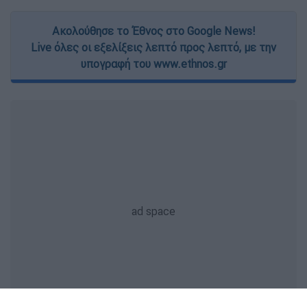
Ακολούθησε το Έθνος στο Google News!
Live όλες οι εξελίξεις λεπτό προς λεπτό, με την
υπογραφή του www.ethnos.gr