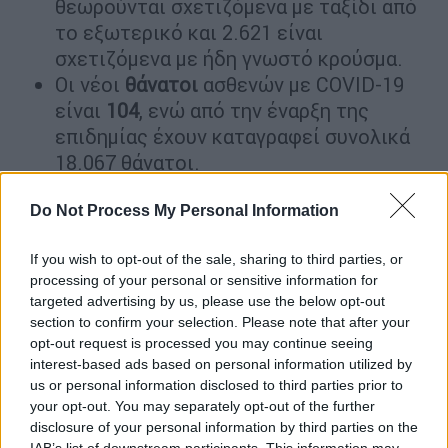
θεωρούνται σχετιζόμενα με ταξίδι από
το εξωτερικό και 2.621 είναι
σχετιζόμενα με ήδη γνωστό κρούσμα.
Οι νέοι
θάνατοι
ασθενών με COVID-19
είναι
104
, ενώ από την έναρξη της
επιδημίας έχουν καταγραφεί συνολικά
18.067 θάνατοι.
Το 95.4% είχε υποκείμενο νόσημα ή/και
Do Not Process My Personal Information
ηλικία 70 ετών και άνω
Ο αριθμός των ασθενών που
If you wish to opt-out of the sale, sharing to third parties, or
νοσηλεύονται
διασωληνωμένοι
είναι
processing of your personal or sensitive information for
657 (60.1% άνδρες).
targeted advertising by us, please use the below opt-out
Η διάμεση ηλικία τους είναι 64 έτη. To
section to confirm your selection. Please note that after your
80.8% έχει υποκείμενο νόσημα ή/και
opt-out request is processed you may continue seeing
interest-based ads based on personal information utilized by
ηλικία 70 ετών και άνω.
us or personal information disclosed to third parties prior to
Μεταξύ των ασθενών που νοσηλεύονται
your opt-out. You may separately opt-out of the further
διασωληνωμένοι,
526 (80.06%)
είναι
disclosure of your personal information by third parties on the