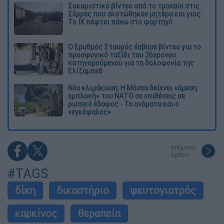
Σοκαριστικό βίντεο από το τροχαίο στις
Σέρρες που σκοτώθηκαν μητέρα και γιος:
Το ΙΧ πέφτει πάνω στο φορτηγό
Ο Ερυθρός Σταυρός έσβησε βίντεο για το
προσφυγικό ταξίδι του 26χρονου
κατηγορούμενου για τη δολοφονία της
Ελίζαμπεθ
Νέα κλιμάκωση: Η Μόσχα δείχνει «άμεση
εμπλοκή» του ΝΑΤΟ σε επιθέσεις σε
ρωσικό έδαφος - Τα ονόματα και ο
«εγκέφαλος»
επόμενο
άρθρο
#TAGS
δίκη
δικαστήριο
ψευτογιατρός
καρκίνος
θεραπεία