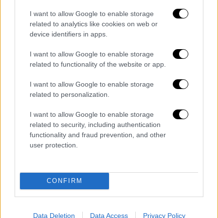
είπε οι γιατροί διαπίστωσαν ότι έπρεπε να
I want to allow Google to enable storage
μπει άμεσα στο χειρουργείο.
«Έκανα 17
related to analytics like cookies on web or
χημειοθεραπείες και 35 ακτινοβολίες. Είχα
device identifiers in apps.
πολύ μικρές πιθανότητες να ζήσω. Από δω
I want to allow Google to enable storage
και πέρα η ζωή μου είναι κάθε τρεις μήνες με
related to functionality of the website or app.
παρακολουθούν με εξετάσεις γιατί ο
καρκίνος είναι μεταστατικός»
ανέφερε η
I want to allow Google to enable storage
μάρτυρας και συνέχισε: «Ο σύζυγος μου
related to personalization.
παρόλα αυτά συνέχισε να τον παίρνει
I want to allow Google to enable storage
τηλέφωνο (τον κατηγορούμενο). Παρά τις
related to security, including authentication
άθλιες εξετάσεις.
functionality and fraud prevention, and other
user protection.
CONFIRM
Data Deletion
Data Access
Privacy Policy