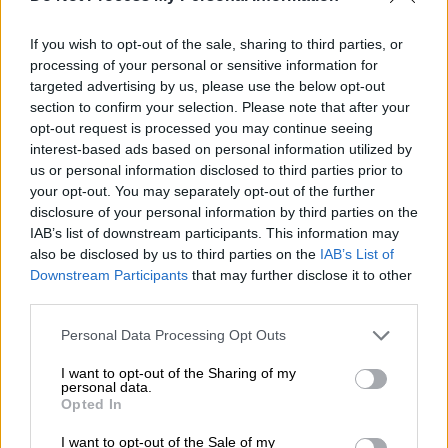
τις «συμβουλές» του και να μην υποβληθεί
σε χημειοθεραπείες. Όπως της έλεγε, με τη
If you wish to opt-out of the sale, sharing to third parties, or
δική του θεραπεία
ο καρκίνος θα …
processing of your personal or sensitive information for
targeted advertising by us, please use the below opt-out
ξεραινόταν
!
section to confirm your selection. Please note that after your
opt-out request is processed you may continue seeing
interest-based ads based on personal information utilized by
ΔΙΑΒΑΣΤΕ ΕΠΙΣΗΣ
us or personal information disclosed to third parties prior to
your opt-out. You may separately opt-out of the further
Ελλάδα
|
06.12.2021 11:05
disclosure of your personal information by third parties on the
IAB’s list of downstream participants. This information may
«Με τους άλλους που έχουν γίνει
also be disclosed by us to third parties on the
IAB’s List of
καλά θα ασχοληθείτε;»: Προκλητικός
Downstream Participants
that may further disclose it to other
ο ψευτογιατρός – Διακόπηκε ξανά η
third parties.
δίκη
Please note that this website/app uses one or more Google
Personal Data Processing Opt Outs
services and may gather and store information including but
Ελλάδα
|
03.12.2021 12:00
not limited to your visit or usage behaviour. You may click to
I want to opt-out of the Sharing of my
personal data.
grant or deny consent to Google and its third-party tags to
«Ψευτογιατρός»: Απολογείται για
Opted In
use your data for below specified purposes in below Google
ξέπλυμα «μαύρου» χρήματος
consent section.
I want to opt-out of the Sale of my