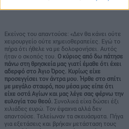
Εκείνος του απαντούσε: «Δεν θα κάνει ούτε
χειρουργείο ούτε χημειοθεραπείες. Εγώ το
πήρα ότι ήθελε να με δολοφονήσει. Αυτός
ήταν ο σκοπός του.
Ο κύριος από δω πάτησε
πάνω στη θρησκεία μας γιατί έμαθε ότι έχει
αδερφό στο Άγιο Όρος. Κυρίως είχε
προσεγγίσει τον άντρα μου. Ήρθε στο σπίτι
με μεγάλο σταυρό, που μέσα μας είπε ότι
είχε οστά Αγίων και μας λέγε σας φέρνω την
ευλογία του θεού.
Συνολικά είχα δώσει έξι
χιλιάδες ευρώ. Τον έψαχνα αλλά δεν
απαντούσε. Τελείωναν τα σκευάσματα. Πήγα
για εξετάσεις και βρήκαν μετάσταση τους