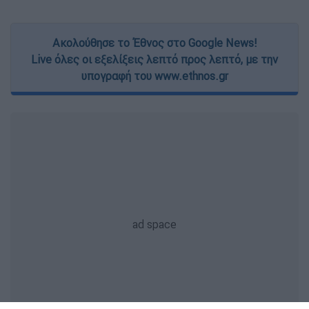
Ακολούθησε το Έθνος στο Google News!
Live όλες οι εξελίξεις λεπτό προς λεπτό, με την
υπογραφή του www.ethnos.gr