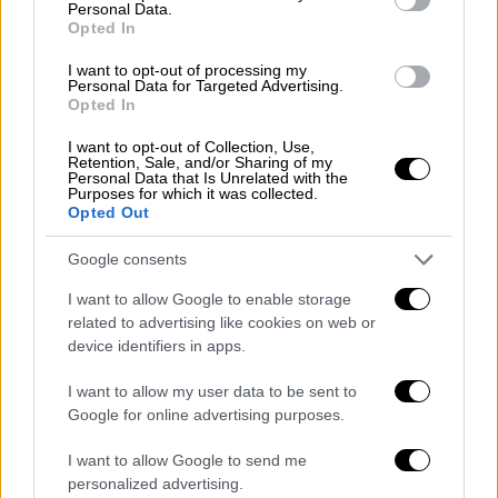
Personal Data.
Opted In
I want to opt-out of processing my
«Κάθε τρεις μήνες υποβάλλομαι σε
Personal Data for Targeted Advertising.
Opted In
εξετάσεις»
I want to opt-out of Collection, Use,
«Ήρθε στο σπίτι μου και μου έκανε ξαφνικά
Retention, Sale, and/or Sharing of my
Personal Data that Is Unrelated with the
την ένεση αρτεμισήνης. Με πλησίασε να μου
Purposes for which it was collected.
Opted Out
πει κάτι και μου την κάρφωσε, τα παιδιά μου
είχαν πάθει σοκ. Είχα πολλούς πόνους και
Google consents
μούδιασμα από ένεση. Ακόμα δεν έχω μάθει
I want to allow Google to enable storage
τι είναι η αρτεμισήνη. Ο κύριος μας έλεγε
related to advertising like cookies on web or
ότι θα εξάλειφε τον καρκίνο τελείως», είπε
device identifiers in apps.
η μάρτυρας για να αναφέρει στη συνέχεια ότι
I want to allow my user data to be sent to
κατάλαβε πως πρέπει να εγκαταλείψει τον
Google for online advertising purposes.
«ψευτογιατρό». Μετά από την εμπειρία του
γιατρού, η γυναίκα αποφάσισε να
I want to allow Google to send me
ακολουθήσει την κλασσική ιατρική και όπως
personalized advertising.