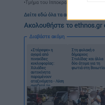
•Τμήμα του Ιπποκρατείου Νοσοκομείο
Δείτε εδώ όλα τα ακίνητα
(αρχείο pdf
Ακολουθήστε το ethnos.gr 
Διαβάστε ακόμη
«Στέρεψε» η
Στη φυλακή ο
αγορά από
δήμαρχος
πινακίδες
Στυλίδας και άλλα
κυκλοφορίας:
δύο άτομα για τη
Χιλιάδες
φωτιά στη Βοιωτία
αυτοκίνητα
παραμένουν
αταξινόμητα - Λύση
αναζητά το
υπουργείο