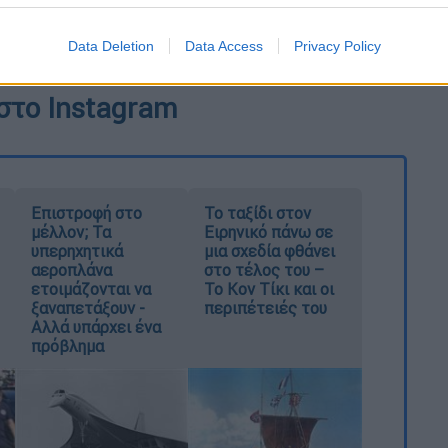
υ Θεσσαλονίκης, εκτ. 49.120 τ.μ.
Data Deletion
Data Access
Privacy Policy
)
στο Instagram
Επιστροφή στο
Το ταξίδι στον
μέλλον; Τα
Ειρηνικό πάνω σε
υπερηχητικά
μια σχεδία φθάνει
αεροπλάνα
στο τέλος του –
ετοιμάζονται να
Το Κον Τίκι και οι
ξαναπετάξουν -
περιπέτειές του
Αλλά υπάρχει ένα
πρόβλημα