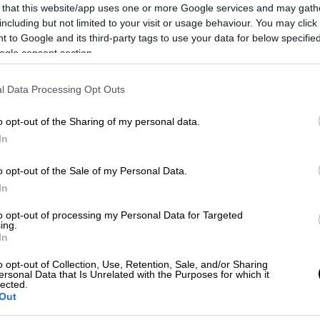
 that this website/app uses one or more Google services and may gath
including but not limited to your visit or usage behaviour. You may click 
 to Google and its third-party tags to use your data for below specifi
ogle consent section.
l Data Processing Opt Outs
o opt-out of the Sharing of my personal data.
In
 το ΕΘΝΟΣ στη Google
o opt-out of the Sale of my Personal Data.
σίου της Θεσσαλονίκης που παραμένουν στο
In
 Ενότητα Α' Θεσσαλονίκης
, δημοσιεύοντας
to opt-out of processing my Personal Data for Targeted
ing.
In
ς η
ΛΑΕ
, «μετά από τη μεγάλη πίεση, που
o opt-out of Collection, Use, Retention, Sale, and/or Sharing
αβίβαση στους δανειστές χιλιάδων
ersonal Data that Is Unrelated with the Purposes for which it
lected.
α των αρχαιοτήτων, κυρίως από τη Λαϊκή
Out
ολόγων, τους εργαζόμενους του Υπ.