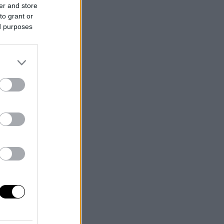
er and store
to grant or
ed purposes