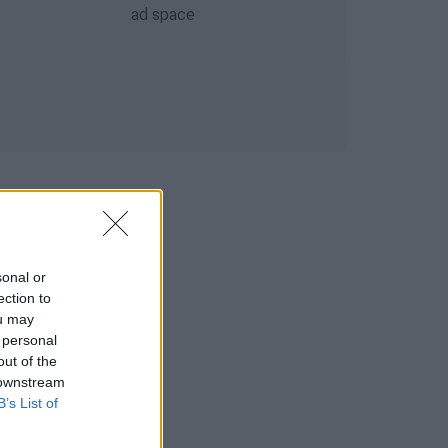
sonal or
ection to
ou may
 personal
out of the
 downstream
B’s List of