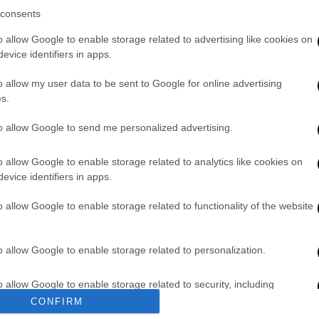
 κ. Τσακαλώτος αναγκάστηκε να ανακαλέσει
consents
νέα ΚΥΑ».
o allow Google to enable storage related to advertising like cookies on
evice identifiers in apps.
το υπερταμείο είναι :
o allow my user data to be sent to Google for online advertising
s.
 εκτ. 111.113 τμ.
λαμβανομένων του ναού Μεθοδίου και
to allow Google to send me personalized advertising.
 το άγ. Καραμανλή, τις ομπρέλες του
νού ήλιου, των κήπων ήχου, ρόδου, μνήμης,
o allow Google to enable storage related to analytics like cookies on
γείου, γλυπτών, τον Ιστιοπλοϊκό Όμιλο
evice identifiers in apps.
, τον αύλειο χώρο του ναού Αγ. Φωτίου
o allow Google to enable storage related to functionality of the website
o allow Google to enable storage related to personalization.
 της 4ης προβλήτας του ΟΛΘ, συνολικής
o allow Google to enable storage related to security, including
ωτεμάχιο στην περιοχή της 3ης προβλήτας
cation functionality and fraud prevention, and other user protection.
CONFIRM