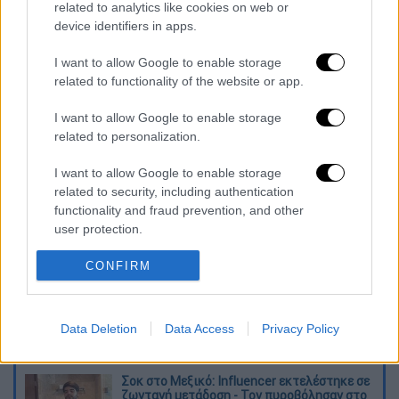
related to analytics like cookies on web or
Ο διαβητολόγος που παρακολουθούσε τον
device identifiers in apps.
γνωστό δημοσιογράφο επί χρόνια, ανέφερε
I want to allow Google to enable storage
ότι ο δημοσιογράφος για κάποιο λόγο
related to functionality of the website or app.
φοβόταν το εμβόλιο και συνεχώς το
ανέβαλε. Εξήγησε πώς τον παρακαλούσε να
I want to allow Google to enable storage
εμβολιαστεί και εκείνος με δικαιολογίες το
related to personalization.
απέφευγε
.
I want to allow Google to enable storage
related to security, including authentication
Διαβάστε ακόμη
functionality and fraud prevention, and other
user protection.
Τα «γεράκια» της Ψάθας: Έσωσαν από τη
μεγάλη φωτιά τη γειτονιά που κάποτε τους
έδιωχνε - «Πέρασε όλη η ζωή μπροστά μου»
CONFIRM
Κυνήγι χρόνου στα λεωφορεία: Οδηγοί
καταγγέλλουν για δρομολόγια και
Data Deletion
Data Access
Privacy Policy
προειδοποιούν για κινδύνους
Σοκ στο Μεξικό: Influencer εκτελέστηκε σε
ζωντανή μετάδοση - Τον πυροβόλησαν στο