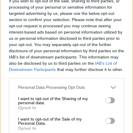
If you wish to opt-out of the sale, sharing to third parties, or
processing of your personal or sensitive information for
Προσθέστε το ΕΘΝΟΣ στη Google
targeted advertising by us, please use the below opt-out
section to confirm your selection. Please note that after your
Στον ιερό ναό
Παναγίας της Ελευθερώτριας
,
opt-out request is processed you may continue seeing
interest-based ads based on personal information utilized by
στην
Κηφισιά
τελέστηκε την Πέμπτη 16
us or personal information disclosed to third parties prior to
Δεκεμβρίου, η
κηδεία
του
Γιώργου Τράγκα
ο
your opt-out. You may separately opt-out of the further
οποίος έφυγε από τη ζωή σε ηλικία 72 ετών
disclosure of your personal information by third parties on the
την Τρίτη, 14 Δεκεμβρίου, νικημένος από τον
IAB’s list of downstream participants. This information may
also be disclosed by us to third parties on the
IAB’s List of
κορονοϊό
.
Downstream Participants
that may further disclose it to other
third parties.
Αντί στεφάνων, επιθυμία της οικογένειας
του δημοσιογράφου είναι να γίνουν δωρεές
Please note that this website/app uses one or more Google
Personal Data Processing Opt Outs
είτε στην «Κιβωτό του Κόσμου», είτε στο
services and may gather and store information including but
not limited to your visit or usage behaviour. You may click to
I want to opt-out of the Sharing of my
Καταφύγιο Ζώων Σχιστού.
personal data.
grant or deny consent to Google and its third-party tags to
Opted In
use your data for below specified purposes in below Google
consent section.
ΔΙΑΒΑΣΤΕ ΕΠΙΣΗΣ
I want to opt-out of the Sale of my
Personal Data.
Opted In
Ελλάδα
|
16.12.2021 14:51