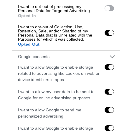
Φρικιαστική εξέλιξη με τον 59χρονο
I want to opt-out of processing my
Personal Data for Targeted Advertising.
μητροκτόνο στα Γρεβενά:
Opted In
Κατηγορείται και για τον βιασμό της
I want to opt-out of Collection, Use,
Retention, Sale, and/or Sharing of my
Personal Data that Is Unrelated with the
Ελλάδα
|
16.12.2021 14:30
Purposes for which it was collected.
Opted Out
«Να παραιτηθεί ο τραμπούκος»: Η
μέρα που ο σωματοφύλακας του
Google consents
Ανδρέα χτύπησε άγρια τον Γιώργο
I want to allow Google to enable storage
Τράγκα
related to advertising like cookies on web or
device identifiers in apps.
Κόσμος
|
16.12.2021 14:15
I want to allow my user data to be sent to
Γιατί ακύρωσε η Βασίλισσα Ελισάβετ
Google for online advertising purposes.
το οικογενειακό τραπέζι των
Χριστουγέννων
I want to allow Google to send me
personalized advertising.
I want to allow Google to enable storage