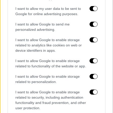
λειτουργία μετρό).
I want to allow my user data to be sent to
Google for online advertising purposes.
ΔΙΑΒΑΣΤΕ ΕΠΙΣΗΣ
I want to allow Google to send me
Υγεία
|
28.12.2021 15:37
personalized advertising.
Μετάλλαξη Όμικρον: 5 ημέρες
I want to allow Google to enable storage
καραντίνα για ασυμπτωματικούς - Τι
related to analytics like cookies on web or
ισχύει για υγειονομικούς
device identifiers in apps.
I want to allow Google to enable storage
Ελλάδα
|
28.12.2021 15:30
related to functionality of the website or app.
Ποινική δίωξη για πλημμέλημα στον
τράπερ Light για τις πόζες με όπλα
I want to allow Google to enable storage
στα social media - Τι βρέθηκε στο
related to personalization.
σπίτι του
I want to allow Google to enable storage
related to security, including authentication
functionality and fraud prevention, and other
Ελλάδα
|
28.12.2021 15:19
user protection.
«Θεματοφύλακες»: Αποκαλυπτικό