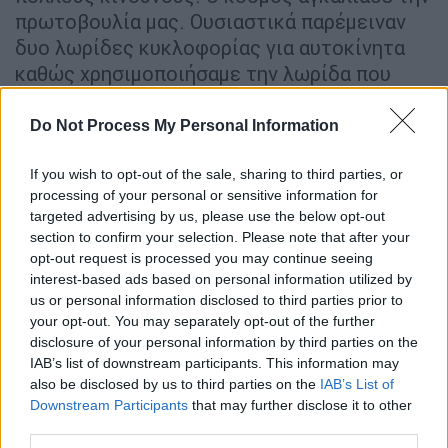
πρωτοβουλία μας. Ουσιαστικά παρέμειναν
δυο λωρίδες κυκλοφορίας για αυτοκίνητα
καθώς χρησιμοποιήσαμε την λωρίδα που
ήταν πάντα κατειλημμένη από παρκαρισμένα
ΙΧ».
Do Not Process My Personal Information
Μετατροπή της παλιάς παραλίας σε
If you wish to opt-out of the sale, sharing to third parties, or
δρόμο ήπιας κυκλοφορίας
processing of your personal or sensitive information for
targeted advertising by us, please use the below opt-out
Στο μεταξύ σε εξέλιξη βρίσκεται η σύνταξη
section to confirm your selection. Please note that after your
opt-out request is processed you may continue seeing
των τευχών δημοπράτησης για
το
interest-based ads based on personal information utilized by
διαγωνισμό για την μελέτη επέκτασης της
us or personal information disclosed to third parties prior to
παλιάς παραλίας κατά 5,5 μέτρα με ξύλινο
your opt-out. You may separately opt-out of the further
ντεκ.
Η
δημοπράτηση αναμένεται να γίνει
disclosure of your personal information by third parties on the
IAB’s list of downstream participants. This information may
εντός του πρώτου εξαμήνου ρου 2022.
also be disclosed by us to third parties on the
IAB’s List of
Downstream Participants
that may further disclose it to other
«Υπάρχει δέσμευση και του περιφερειάρχη
third parties.
Κεντρικής Μακεδονίας Απόστολου