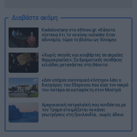
Διαβάστε ακόμη
Kadebostany στο ethnos.gr: «Κάποτε
πίστευα ότι το να είσαι outsider ήταν
αδυναμία, τώρα το βλέπω ως δύναμη»
«Χωρίς σκηνές και κουβέρτες σε ακραίες
θερμοκρασίες»: Σε δραματικές συνθήκες
χιλιάδες μετανάστες στη Θέουτα
«Δεν υπήρχε οικονομικό κίνητρο» λέει ο
δικηγόρος του 55χρονου που είχε τον νεκρό
του πατέρα σε καταψύκτη στον Μυστρά
Αμερικανική πετρελαϊκή που συνδέεται με
τον Τραμπ ετοιμάζεται να κάνει
γεωτρήσεις στη Γροιλανδία... χωρίς άδεια