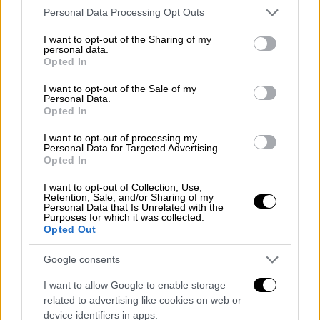
Τζιτζικώστα για να ενταχθεί το έργο στην
Please note that this website/app uses one or more Google
Personal Data Processing Opt Outs
services and may gather and store information including but
επόμενη προγραμματική περίοδο ΕΣΠΑ.
Όταν
not limited to your visit or usage behaviour. You may click to
I want to opt-out of the Sharing of my
ολοκληρωθεί η κατασκευή του ντεκ τότε ο
personal data.
grant or deny consent to Google and its third-party tags to
Opted In
ποδηλατόδρομος, ενδεχομένως, να
use your data for below specified purposes in below Google
επιτρέψει πάνω στο πεζοδρόμιο» δήλωσε
consent section.
I want to opt-out of the Sale of my
Personal Data.
στο
ethnos.gr o τεχνικός σύμβουλος του
Opted In
δημάρχου Θεσσαλονίκης Δημήτρης Μήτρου
I want to opt-out of processing my
και πρόσθεσε: «Το τελικό πλάνο του Σχεδίου
Personal Data for Targeted Advertising.
Βιώσιμης Αστικής Κινητικότητας (ΣΒΑΚ)-
Opted In
όταν μπει σε λειτουργία και το μετρό και
I want to opt-out of Collection, Use,
πάντα με ορίζοντα το 2030- προβλέπει την
Retention, Sale, and/or Sharing of my
Personal Data that Is Unrelated with the
πλήρη αναδιάταξη της παλιάς παραλίας και
Purposes for which it was collected.
Opted Out
την μετατροπή της σε δρόμο ήπιας
κυκλοφορίας.
Αυτό όμως δεν μπορεί να γίνει
Google consents
τώρα αποσπασματικά γιατί προϋποθέτει να
I want to allow Google to enable storage
γίνουν μια σειρά άλλων κυκλοφοριακών
related to advertising like cookies on web or
αλλαγών (ανασυγκρότηση ΟΑΣΘ, fly over,
device identifiers in apps.