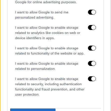
Έτσι και τώρα, αποδεχτήκαμε και πάλι τις
Google for online advertising purposes.
εισηγήσεις της Επιτροπής για
I want to allow Google to send me
επικαιροποίηση του πρωτοκόλλου, ώστε να
personalized advertising.
ανταποκρίνεται στα δεδομένα της
μετάλλαξης Όμικρον. Η επικαιροποίηση
I want to allow Google to enable storage
related to analytics like cookies on web or
συνίσταται στην εντατικοποίηση των
device identifiers in apps.
ελέγχων, με ακόμη περισσότερα τεστ στα
σχολεία μας».
I want to allow Google to enable storage
related to functionality of the website or app.
Αναλυτικά τα νέα μέτρα για το
I want to allow Google to enable storage
άνοιγμα των σχολείων
related to personalization.
Προβλέπεται ένα επιπλέον σελφ τεστ για
I want to allow Google to enable storage
την πρώτη εβδομάδα λειτουργίας σχολείων,
related to security, including authentication
επομένως την εβδομάδα 10-15 Ιανουαρίου θα
functionality and fraud prevention, and other
διενεργηθούν
τρία δωρεάν σελφ τεστ αντί
user protection.
για δύο.
«Μπαίνει, λοιπόν, ένα πρόσθετο
φίλτρο ασφαλείας για την αποτροπή