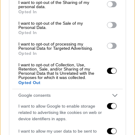
μεταξύ και των άλλων μέτρων που ήδη
not limited to your visit or usage behaviour. You may click to
I want to opt-out of the Sharing of my
personal data.
grant or deny consent to Google and its third-party tags to
ισχύουν.
Opted In
use your data for below specified purposes in below Google
consent section.
Πρωταρχικό μας ενδιαφέρον είναι τα
I want to opt-out of the Sale of my
Personal Data.
σχολεία να εφαρμόζουν κανόνες που
Opted In
συνθέτουν ένα όσο το δυνατόν πιο
I want to opt-out of processing my
αποτελεσματικό δίχτυ προστασίας της
Personal Data for Targeted Advertising.
Opted In
εκπαιδευτικής κοινότητας. Ακριβώς γι’
αυτό, αποδεχτήκαμε τις εισηγήσεις της
I want to opt-out of Collection, Use,
Retention, Sale, and/or Sharing of my
Επιτροπής το Σεπτέμβριο και θεσπίσαμε ένα
Personal Data that Is Unrelated with the
πρωτόκολλο με αυξημένους ελέγχους, που,
Purposes for which it was collected.
Opted Out
όπως αποδείχτηκε, λειτούργησε πολύ καλά.
Τα παιδιά μας ήταν περισσότερο ασφαλή στο
Google consents
σχολείο, απ’ ότι εκτός αυτού. Αποτέλεσμα
I want to allow Google to enable storage
ήταν ότι στο 80% των περιπτώσεων που
related to advertising like cookies on web or
εντοπίστηκε ένα κρούσμα σε τμήμα, δεν
device identifiers in apps.
υπήρξε δεύτερο κρούσμα.
I want to allow my user data to be sent to