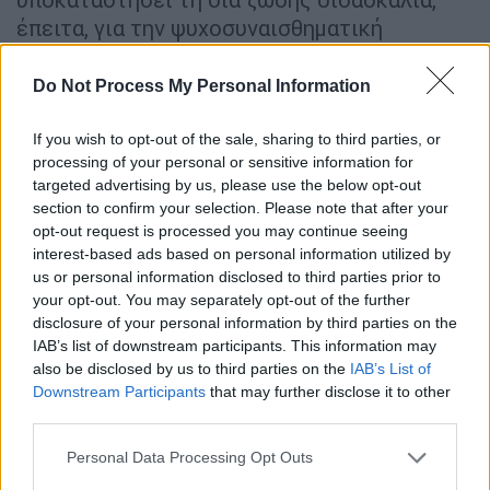
έπειτα, για την ψυχοσυναισθηματική
ανάπτυξη των παιδιών μας, για τα οποία
είναι καίριας σημασίας να λειτουργούν στο
Do Not Process My Personal Information
φυσικό τους χώρο, με τους συμμαθητές και
τους εκπαιδευτικούς τους.
If you wish to opt-out of the sale, sharing to third parties, or
processing of your personal or sensitive information for
Ταυτόχρονα, όμως, η δια ζώσης λειτουργία
targeted advertising by us, please use the below opt-out
section to confirm your selection. Please note that after your
των σχολείων σε καιρό πανδημίας
opt-out request is processed you may continue seeing
διασφαλίζει και τη μεγαλύτερη ασφάλεια
interest-based ads based on personal information utilized by
των παιδιών μας, καθώς στα σχολεία
us or personal information disclosed to third parties prior to
προβλέπεται ένα αποτελεσματικό δίχτυ
your opt-out. You may separately opt-out of the further
disclosure of your personal information by third parties on the
προστασίας της εκπαιδευτικής κοινότητας,
IAB’s list of downstream participants. This information may
με τη διενέργεια συστηματικών τεστ κάθε
also be disclosed by us to third parties on the
IAB’s List of
εβδομάδα για την προσέλευση στο σχολείο,
Downstream Participants
that may further disclose it to other
με την απαρέγκλιτη χρήση της μάσκας, με
third parties.
τους εκτεταμένους καθημερινούς ελέγχους
Please note that this website/app uses one or more Google
Personal Data Processing Opt Outs
σε περίπτωση κρούσματος στο τμήμα,
services and may gather and store information including but