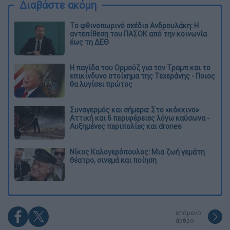
Διαβάστε ακόμη
Το φθινοπωρινό σχέδιο Ανδρουλάκη: Η
αντεπίθεση του ΠΑΣΟΚ από την κοινωνία
έως τη ΔΕΘ
Η παγίδα του Ορμούζ για τον Τραμπ και το
επικίνδυνο στοίχημα της Τεχεράνης - Ποιος
θα λυγίσει πρώτος
Συναγερμός και σήμερα: Στο «κόκκινο»
Αττική και 6 περιφέρειες λόγω καύσωνα -
Αυξημένες περιπολίες και drones
Νίκος Καλογερόπουλος: Μια ζωή γεμάτη
θέατρο, σινεμά και ποίηση
επόμενο
άρθρο