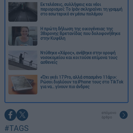
Εκτελέσεις, συλλήψεις και νέοι
περιορισμοί: Το Ιράν σκληραίνει τη γραμμή
στο εσωτερικό εν μέσω πολέμου
Η πρώτη δήλωση της οικογένειας της
38χρονης Βρετανίδας που δολοφονήθηκε
στην Κυψέλη
Ντύθηκε «Χάρος», ανέβηκε στην οροφή
νοσοκομείου και κοιτούσε επίμονα τους
ασθενείς
«Όχι γκέι 17 Pro, αλλά σπασμένο 11άρι»:
Ρώσοι διαλύουν τα iPhone τους στο TikTok
για να... γίνουν πιο άνδρες
επόμενο
άρθρο
#TAGS