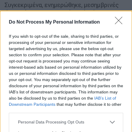
Συγκεκριμένα, ενημερώθηκε, μεσημβρινές
ώρες σήμερα, η Λιμενική Αρχή Νάξου, για
ύπαρξη σορού στη θαλάσσια περιοχή
Do Not Process My Personal Information
Πυργάκι Νάξου.
If you wish to opt-out of the sale, sharing to third parties, or
'Αμεσα στο σημείο μετέβησαν στελέχη της
processing of your personal or sensitive information for
οικείας Λιμενικής Αρχής, όπου με τη
targeted advertising by us, please use the below opt-out
συνδρομή στελεχών του ΕΚΑΒ και του
section to confirm your selection. Please note that after your
opt-out request is processed you may continue seeing
Αστυνομικού Τμήματος Νάξου ανέσυραν τη
interest-based ads based on personal information utilized by
σορό μίας γυναίκας, 30 με 35 ετών περίπου
us or personal information disclosed to third parties prior to
και ύψους 1,60 μ.
your opt-out. You may separately opt-out of the further
disclosure of your personal information by third parties on the
IAB’s list of downstream participants. This information may
also be disclosed by us to third parties on the
IAB’s List of
Downstream Participants
that may further disclose it to other
third parties.
Please note that this website/app uses one or more Google
Personal Data Processing Opt Outs
services and may gather and store information including but