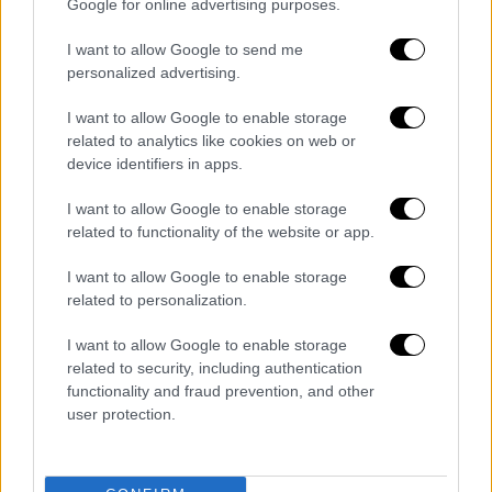
Google for online advertising purposes.
Αρχής, όπου με τη συνδρομή στελεχών του
ΕΚΑΒ ανέσυραν τη σορό άνδρα, αγνώστων
I want to allow Google to send me
λοιπών στοιχείων, 20 - 25 ετών περίπου και
personalized advertising.
ύψους 1,65 μ. περίπου.
I want to allow Google to enable storage
related to analytics like cookies on web or
Οι τρείς σοροί πρόκειται να μεταφερθούν
device identifiers in apps.
στην Ιατροδικαστική Υπηρεσία Πειραιά,
προκειμένου να διενεργηθούν νεκροψίες-
I want to allow Google to enable storage
related to functionality of the website or app.
νεκροτομές, ενώ προανάκριση διενεργείται
από την οικεία Λιμενική Αρχή.
I want to allow Google to enable storage
related to personalization.
ΔΙΑΒΑΣΤΕ ΕΠΙΣΗΣ
I want to allow Google to enable storage
related to security, including authentication
Ελλάδα
|
25.12.2021 20:36
functionality and fraud prevention, and other
Υγρός τάφος οι ακτές του Αιγαίου -
user protection.
Τρία ναυάγια με δεκάδες νεκρούς