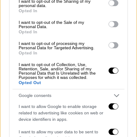
not limited to your visit or usage behaviour. You may click to
I want to opt-out of the Sharing of my
personal data.
grant or deny consent to Google and its third-party tags to
Opted In
use your data for below specified purposes in below Google
consent section.
I want to opt-out of the Sale of my
Personal Data.
Opted In
Στη συνέχεια, ενημερώθηκε, η Λιμενική Αρχή,
για ύπαρξη σορού και στη θαλάσσια περιοχή
I want to opt-out of processing my
Personal Data for Targeted Advertising.
Αγιασσού Νάξου. Στελέχη της οικείας
Opted In
Λιμενικής Αρχής μετέβησαν στο σημείο,
I want to opt-out of Collection, Use,
όπου με τη συνδρομή στελεχών του ΕΚΑΒ
Retention, Sale, and/or Sharing of my
και του Αστυνομικού Τμήματος Νάξου
Personal Data that Is Unrelated with the
Purposes for which it was collected.
ανέσυραν τη σορό ενός κοριτσιού, 10 με 13
Opted Out
ετών περίπου και ύψους 1,50 μ.
Google consents
Το απόγευμα το Λιμεναρχείο Νάξου,
I want to allow Google to enable storage
ενημερώθηκε και για ύπαρξη μίας τρίτης
related to advertising like cookies on web or
σορού στη θαλάσσια περιοχή Βαθύ Αγιασσού
device identifiers in apps.
Νάξου. 'Αμεσα στην εν λόγω περιοχή
I want to allow my user data to be sent to
μετέβησαν στελέχη της οικείας Λιμενικής