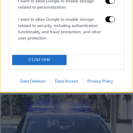
I want to allow Google to enable storage
related to personalization.
I want to allow Google to enable storage
related to security, including authentication
functionality and fraud prevention, and other
user protection.
Ελλάδα
|
15.05.2026 10:11
Θεσσαλονίκη: Βρέθηκε η σορός του
54χρονου που πέταξαν στον ποταμό
CONFIRM
Λουδία
Εντοπίστηκε από ψαράδες, οι οποίοι
ενημέρωσαν άμεσα την ΕΛΑΣ
Data Deletion
Data Access
Privacy Policy