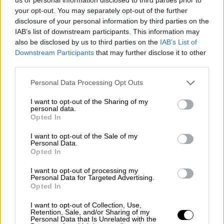
κατακραυγή και το προφίλ του 41χρονου
your opt-out. You may separately opt-out of the further
disclosure of your personal information by third parties on the
Η σορός έχει ταυτοποιηθεί επίσημα αλλά η
IAB’s list of downstream participants. This information may
αιτία θανάτου δεν έχει προσδιοριστεί ακόμη
also be disclosed by us to third parties on the
IAB’s List of
- Ο 41χρονος είχε απασχολήσει ξανά τις
Downstream Participants
that may further disclose it to other
third parties.
αρχές με αρκετές καταγγελίες
Please note that this website/app uses one or more Google
Personal Data Processing Opt Outs
services and may gather and store information including but
not limited to your visit or usage behaviour. You may click to
I want to opt-out of the Sharing of my
personal data.
grant or deny consent to Google and its third-party tags to
Opted In
use your data for below specified purposes in below Google
consent section.
I want to opt-out of the Sale of my
Personal Data.
Opted In
I want to opt-out of processing my
Personal Data for Targeted Advertising.
Opted In
I want to opt-out of Collection, Use,
Retention, Sale, and/or Sharing of my
Personal Data that Is Unrelated with the