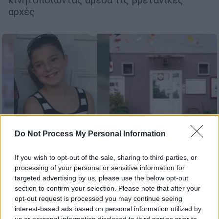
αρχές
Do Not Process My Personal Information
If you wish to opt-out of the sale, sharing to third parties, or
processing of your personal or sensitive information for
targeted advertising by us, please use the below opt-out
section to confirm your selection. Please note that after your
Κόσμος
|
05.06.2026 21:15
opt-out request is processed you may continue seeing
Τραγικός επίλογος στη Γαλλία: Η σορός
interest-based ads based on personal information utilized by
που βρέθηκε είναι της 11χρονης - Η
us or personal information disclosed to third parties prior to