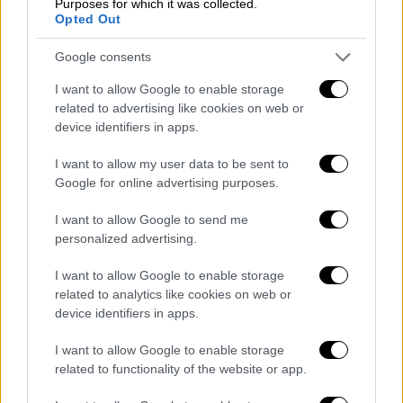
Purposes for which it was collected.
Opted Out
Ελλάδα
|
17.05.2026 15:30
Google consents
Θλίψη στην Κοζάνη: Βρέθηκε σε βουνό η
I want to allow Google to enable storage
σορός του 78χρονου που αγνοούνταν επί
related to advertising like cookies on web or
μέρες
device identifiers in apps.
Η οικογένειά του ενημέρωσε σχετικά τις
I want to allow my user data to be sent to
αστυνομικές αρχές και σύντομα θα υπάρχει
Google for online advertising purposes.
επίσημη επιβεβαίωση
I want to allow Google to send me
personalized advertising.
I want to allow Google to enable storage
related to analytics like cookies on web or
device identifiers in apps.
I want to allow Google to enable storage
related to functionality of the website or app.