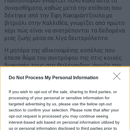
Παλιοσπύρου γνωρίζει πολύ καλά αυτά τα
συναισθήματα, καθώς μετά την επίθεση που
δέχτηκε από την Έφη Κακαράντζουλα με
βιτριόλι στην Καλλιθέα, γνωρίζει από πρώτο
χέρι πώς είναι να ανατρέπονται τα δεδομένα
μιας ζωής μέσα σε λίγα δευτερόλεπτα.
Η μητέρα της αδικοχαμένης κοπέλας που
έπεσε θύμα του συντρόφου της στις κοινές
διακοπές τους στη Φολέγανδρο, άνοιξε την
καρδιά της στην Ιωάννα Παλιοσπύρου και
Do Not Process My Personal Information
εξήγησε ότι από τη δική της απώλεια,
βρίσκει τη δύναμη να αγωνίζεται ώστε να
If you wish to opt-out of the sale, sharing to third parties, or
μην υπάρξουν άλλες γυναικοκτονίες στην
processing of your personal or sensitive information for
Ελλάδα.
targeted advertising by us, please use the below opt-out
section to confirm your selection. Please note that after your
opt-out request is processed you may continue seeing
interest-based ads based on personal information utilized by
us or personal information disclosed to third parties prior to