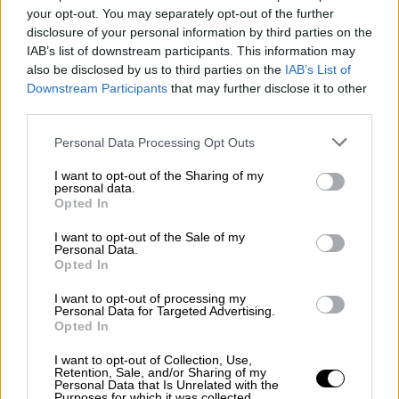
your opt-out. You may separately opt-out of the further
disclosure of your personal information by third parties on the
IAB’s list of downstream participants. This information may
also be disclosed by us to third parties on the
IAB’s List of
Downstream Participants
that may further disclose it to other
third parties.
Please note that this website/app uses one or more Google
Personal Data Processing Opt Outs
services and may gather and store information including but
«Η Γαρυφαλλιά πίστευε ότι μπορούσε
not limited to your visit or usage behaviour. You may click to
I want to opt-out of the Sharing of my
personal data.
grant or deny consent to Google and its third-party tags to
να αλλάξει τον δολοφόνο της»
Opted In
use your data for below specified purposes in below Google
consent section.
I want to opt-out of the Sale of my
«Δεν μπορούσα να πω στη Γαρυφαλλιά να μην
Personal Data.
πάει στη Φολέγανδρο. Ήξερα πού θα είναι
Opted In
και με ποιον. Συζητούσαμε για τη σχέση της,
I want to opt-out of processing my
μου είχε πει κάποια πράγματα. Δεν γινόταν
Personal Data for Targeted Advertising.
Opted In
να φανταστώ ότι θα γινόταν αυτό το
πράγμα...», είπε η Αλέκα Ψαράκου, ενώ
I want to opt-out of Collection, Use,
Retention, Sale, and/or Sharing of my
ανέφερε και ένα περιστατικό που της
Personal Data that Is Unrelated with the
Purposes for which it was collected.