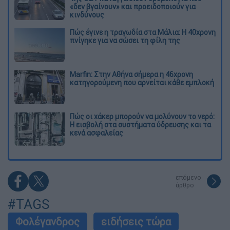
«δεν βγαίνουν» και προειδοποιούν για
κινδύνους
Πώς έγινε η τραγωδία στα Μάλια: Η 40χρονη
πνίγηκε για να σώσει τη φίλη της
Marfin: Στην Αθήνα σήμερα η 46χρονη
κατηγορούμενη που αρνείται κάθε εμπλοκή
Πώς οι χάκερ μπορούν να μολύνουν το νερό:
Η εισβολή στα συστήματα ύδρευσης και τα
κενά ασφαλείας
επόμενο
άρθρο
#TAGS
Φολέγανδρος
ειδήσεις τώρα