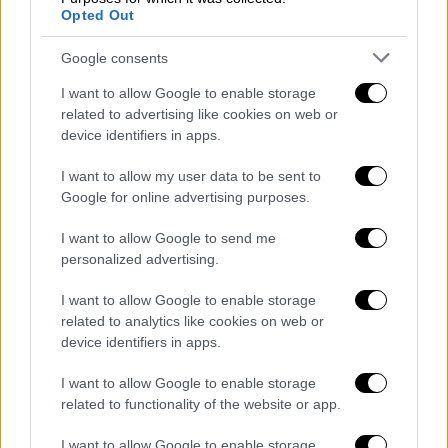
προκάλεσε απορία: «Με πήρε η αδερφή του
Opted Out
θύτη να μου πει ότι φοβάται για τη ζωή της.
Τι να κάνω εγώ; Δεν θέλω να μου πει τίποτα
Google consents
η οικογένεια του δολοφόνου της
I want to allow Google to enable storage
Γαρυφαλλιάς».
related to advertising like cookies on web or
device identifiers in apps.
Τόνισε ακόμη πως: «Η Γαρυφαλλιά είχε ένα
αγγελικό πρόσωπο και καλή γνώμη για όλα.
I want to allow my user data to be sent to
Google for online advertising purposes.
Μπορεί να νόμιζε ότι μπορούσε να αλλάξει
και τον δολοφόνο».
I want to allow Google to send me
personalized advertising.
Η μητέρα της Γαρυφαλλιάς παρά το γεγονός
ότι είδε την κόρη της να δολοφονείται από
I want to allow Google to enable storage
τα χέρια του συντρόφου της, έστειλε
related to analytics like cookies on web or
device identifiers in apps.
πολλαπλά μηνύματα δύναμης, αξιοπρέπειας
και σοφίας, προσπαθώντας να ξεπεράσει την
I want to allow Google to enable storage
τραγωδία που βίωσε, ενώ τόνισε ότι βιώνει
related to functionality of the website or app.
το πένθος για το παιδί της με γαλήνη!
I want to allow Google to enable storage