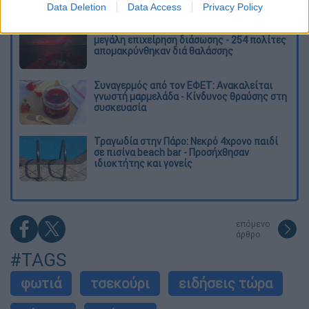
Data Deletion
Data Access
Privacy Policy
Φωτιά στην Αττικοβοιωτία: Πώς στήθηκε η
μεγάλη επιχείρηση διάσωσης - 254 πολίτες
απομακρύνθηκαν διά θαλάσσης
Συναγερμός από τον ΕΦΕΤ: Ανακαλείται
γνωστή μαρμελάδα - Κίνδυνος θραύσης στη
συσκευασία
Τραγωδία στην Πάρο: Νεκρό 4χρονο παιδί
σε πισίνα beach bar - Προσήχθησαν
ιδιοκτήτης και γονείς
επόμενο
άρθρο
#TAGS
φωτιά
τσεκούρι
ειδήσεις τώρα