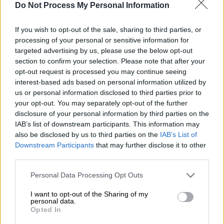
Do Not Process My Personal Information
Προσθέστε το ΕΘΝΟΣ στη Google
If you wish to opt-out of the sale, sharing to third parties, or
Ένα σοβαρό περιστατικό που προκαλεί σοκ
processing of your personal or sensitive information for
για την αγριότητά του έχει γίνει γνωστό εδώ
targeted advertising by us, please use the below opt-out
section to confirm your selection. Please note that after your
και λίγες ώρες. Σύμφωνα με το ρεπορτάζ
opt-out request is processed you may continue seeing
του
eviathema.gr
, μια 32χρονη γυναίκα από
interest-based ads based on personal information utilized by
τη Λίμνη
Ευβοίας
επισκέφθηκε έναν 68χρονο
us or personal information disclosed to third parties prior to
στο σπίτι του στο Αχλάδι και, για άγνωστο
your opt-out. You may separately opt-out of the further
disclosure of your personal information by third parties on the
λόγο, αφού τον έλουσε με οινόπνευμα
IAB’s list of downstream participants. This information may
προσπάθησε να τον
κάψει
ζωντανό.
also be disclosed by us to third parties on the
IAB’s List of
Downstream Participants
that may further disclose it to other
Προηγουμένως ο άντρας είχε απειλήσει τη
third parties.
γυναίκα με τσεκούρι.
Please note that this website/app uses one or more Google
Personal Data Processing Opt Outs
Χωρίς να έχει διευκρινιστεί ακόμα, ο
services and may gather and store information including but
not limited to your visit or usage behaviour. You may click to
I want to opt-out of the Sharing of my
68χρονος παρέμεινε στο σπίτι, παρά τη
personal data.
grant or deny consent to Google and its third-party tags to
σοβαρότητα της κατάστασής του, ενώ μόλις
Opted In
use your data for below specified purposes in below Google
χθες Πέμπτη ζήτησε βοήθεια στο κέντρο