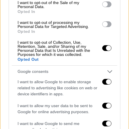
consent section.
I want to opt-out of the Sale of my
υγείας.
Personal Data.
Opted In
Άμεσα δόθηκε εντολή για τη μεταφορά του
I want to opt-out of processing my
στο νοσοκομείο Χαλκίδας, λόγω της
Personal Data for Targeted Advertising.
Opted In
προχωρημένης κατάστασης των τραυμάτων,
ενώ λίγες ώρες αργότερα μεταφέρθηκε στο
I want to opt-out of Collection, Use,
Retention, Sale, and/or Sharing of my
νοσοκομείο Ευαγγελισμός όπου
Personal Data that Is Unrelated with the
Purposes for which it was collected.
νοσηλεύεται σε κρίσιμη κατάσταση.
Opted Out
Η 32χρονη αναζητείται για να συλληφθεί στο
Google consents
πλαίσιο του αυτοφώρου.
I want to allow Google to enable storage
related to advertising like cookies on web or
ΔΙΑΒΑΣΤΕ ΕΠΙΣΗΣ
device identifiers in apps.
Κόσμος
|
07.01.2022 14:04
I want to allow my user data to be sent to
Google for online advertising purposes.
Τουρκία: «Μην κοιτάς την ουρά» -
Βίντεο τρολάρει τις τεράστιες ουρές
I want to allow Google to send me
για ψωμί