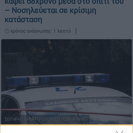
κάψει 68χρονο μέσα στο σπίτι του
– Νοσηλεύεται σε κρίσιμη
κατάσταση
🕛 χρόνος ανάγνωσης: 1 λεπτό ┋
ΣΩΤΗΡΗΣ ΔΗΜΗΤΡΟΠΟΥΛΟΣ/EUROKINISSI