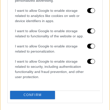
personalized advertising.
I want to allow Google to enable storage
Ελλάδα
|
07.01.2022 13:59
related to analytics like cookies on web or
Σέρρες: Αστυνομικοί έκαναν έλεγχο
device identifiers in apps.
σε κολυμβητή που έπεσε για τον
I want to allow Google to enable storage
Σταυρό - «Αντίχριστε», φώναζαν στον
related to functionality of the website or app.
Μητροπολίτη
I want to allow Google to enable storage
related to personalization.
Food & Drink
|
07.01.2022 14:11
Senta: Το νέο εστιατόριο της στοάς
I want to allow Google to enable storage
Σπυρομήλιου βάζει τον πήχη ψηλά
related to security, including authentication
functionality and fraud prevention, and other
user protection.
Διαβάστε ακόμη
CONFIRM
Θρήνος για τον Λιονέλ Μέσι: Πέθανε στα 68
του χρόνια ο πατέρας του, Χόρχε